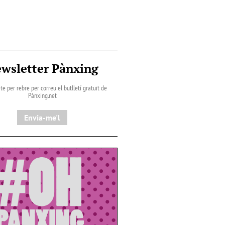
wsletter Pànxing
te per rebre per correu el butlletí gratuït de
Pànxing.net​
Envia-me'l