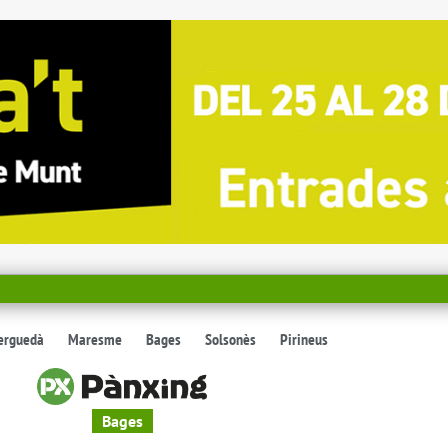
erguedà
Maresme
Bages
Solsonès
Pirineus
Bages