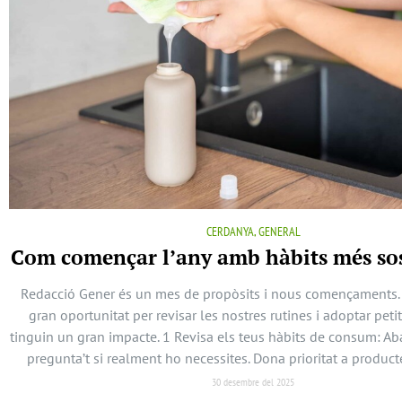
CERDANYA, GENERAL
Com començar l’any amb hàbits més sos
Redacció Gener és un mes de propòsits i nous començaments.
gran oportunitat per revisar les nostres rutines i adoptar peti
tinguin un gran impacte. 1 Revisa els teus hàbits de consum: A
pregunta’t si realment ho necessites. Dona prioritat a produc
30 desembre del 2025