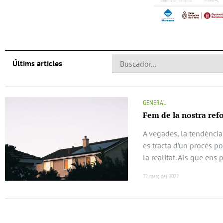
Últims artícles
GENERAL
Fem de la nostra ref
A vegades, la tendènci
es tracta d’un procés p
la realitat. Als que ens 
22 març del 2022