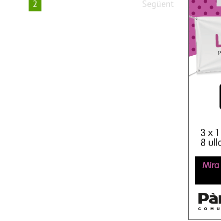
2
Següent