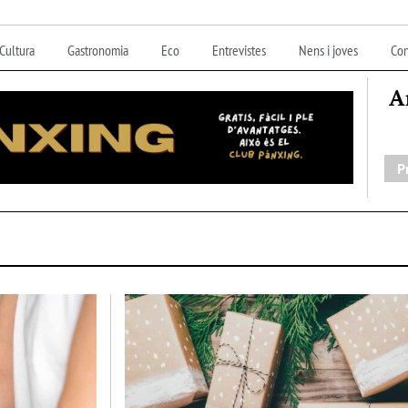
Cultura
Gastronomia
Eco
Entrevistes
Nens i joves
Con
A
P