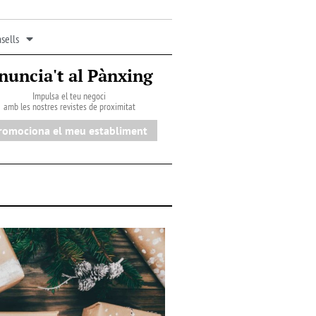
sells
nuncia't al Pànxing
Impulsa el teu negoci
amb les nostres revistes de proximitat
romociona el meu establiment