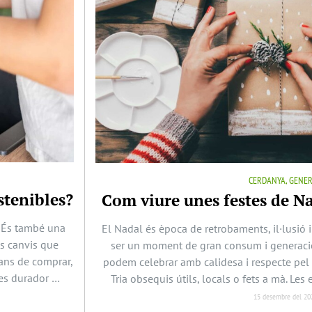
CERDANYA, GENE
tenibles?
Com viure unes festes de N
 És també una
El Nadal és època de retrobaments, il·lusió 
ts canvis que
ser un moment de gran consum i generació
bans de comprar,
podem celebrar amb calidesa i respecte pel
tes durador …
Tria obsequis útils, locals o fets a mà. Le
15 desembre del 20