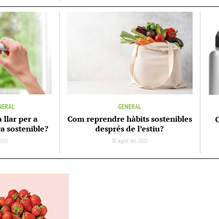
NERAL
GENERAL
 llar per a
Com reprendre hàbits sostenibles
C
a sostenible?
després de l’estiu?
2025
30 agost del 2025