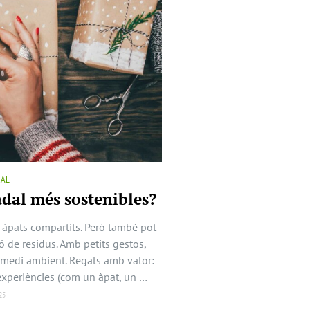
RAL
adal més sostenibles?
i àpats compartits. Però també pot
 de residus. Amb petits gestos,
 medi ambient. Regals amb valor:
s experiències (com un àpat, un …
25