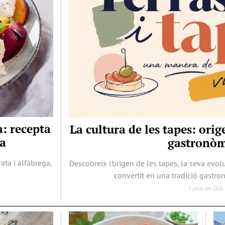
a: recepta
La cultura de les tapes: orig
ya
gastronòm
ta i alfàbrega,
Descobreix l’origen de les tapes, la seva evol
convertit en una tradició gastro
3 juliol del 2026