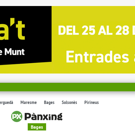
erguedà
Maresme
Bages
Solsonès
Pirineus
Bages