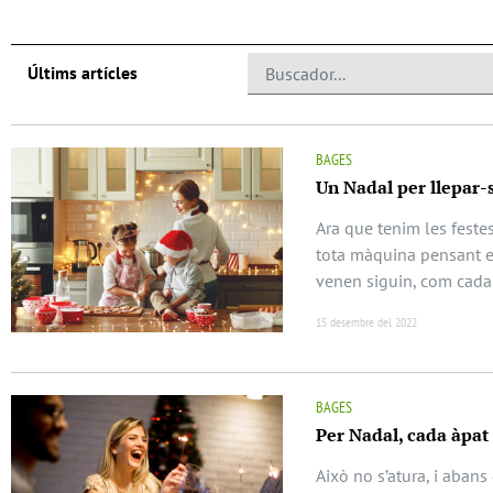
Últims artícles
BAGES
Un Nadal per llepar-s
Ara que tenim les feste
tota màquina pensant e
venen siguin, com cada 
15 desembre del 2022
BAGES
Per Nadal, cada àpat 
Això no s’atura, i abans