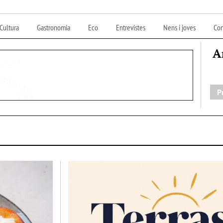
Cultura
Gastronomia
Eco
Entrevistes
Nens i joves
Con
A
P