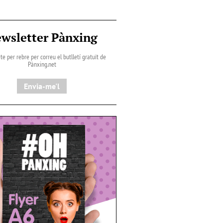
wsletter Pànxing
te per rebre per correu el butlletí gratuït de
Pànxing.net​
Envia-me'l