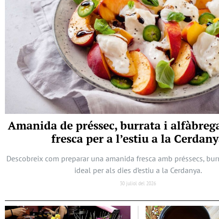
Amanida de préssec, burrata i alfàbreg
fresca per a l’estiu a la Cerdan
Descobreix com preparar una amanida fresca amb préssecs, burra
ideal per als dies d’estiu a la Cerdanya.
30 juliol del 2026