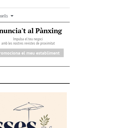
sells
nuncia't al Pànxing
Impulsa el teu negoci
amb les nostres revistes de proximitat
romociona el meu establiment