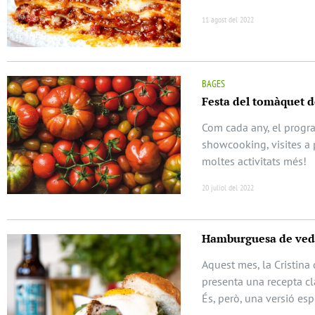
11 agost del 2022
BAGES
Festa del tomàquet 
Com cada any, el progra
showcooking, visites a 
moltes activitats més!
20 juliol del 2022
Hamburguesa de vedel
Aquest mes, la Cristina
presenta una recepta cl
És, però, una versió esp