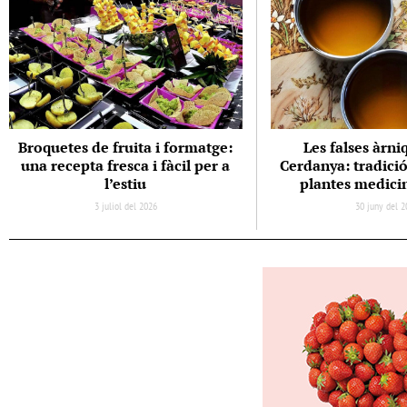
Broquetes de fruita i formatge:
Les falses àrni
una recepta fresca i fàcil per a
Cerdanya: tradició 
l’estiu
plantes medicin
3 juliol del 2026
30 juny del 2