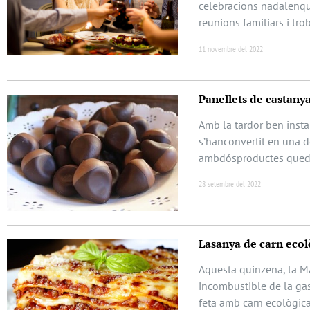
celebracions nadalenqu
reunions familiars i tro
11 novembre del 2022
Panellets de castany
Amb la tardor ben insta
s’hanconvertit en una 
ambdósproductes queden
28 setembre del 2022
Lasanya de carn ecol
Aquesta quinzena, la Ma
incombustible de la gas
feta amb carn ecològica