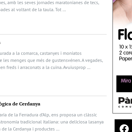
es, amb les seves jornades maratonianes de tecs,
bades al voltant de la taula. Tot …
a
urada a la comarca, castanyes i moniatos
de les menges que més de gustensvénen. A vegades,
 freds i arraconats a la cuina. Avuiusprop …
ògica de Cerdanya
ria de la Ferradura d’Alp, ens proposa un clàssic
tronomia tradicional italiana: una deliciosa lasanya
 de la Cerdanya i productes …