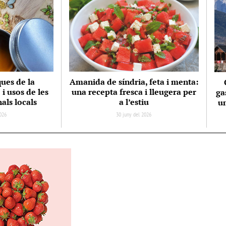
ques de la
Amanida de síndria, feta i menta:
i usos de les
una recepta fresca i lleugera per
ga
als locals
a l’estiu
un
026
30 juny del 2026