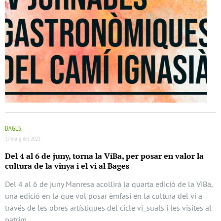
BAGES
17 maig del 2021
Del 4 al 6 de juny, torna la ViBa, per posar en valor la
cultura de la vinya i el vi al Bages
Del 4 al 6 de juny Manresa acollirà la quarta edició de la ViBa,
una edició en la que vol posar èmfasi en la cultura del vi a
través de les obres artístiques del cicle vi_suals i les visites al
patrim …