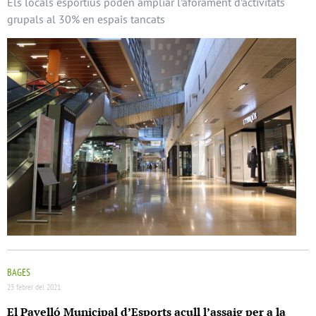
Els locals esportius poden ampliar l’aforament d’activitats
grupals al 30% en espais tancats
BAGES
23 febrer del 2021
El Pavelló Municipal d’Esports acull l’assaig per a la