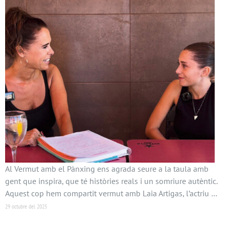
Al Vermut amb el Pànxing ens agrada seure a la taula amb
gent que inspira, que té històries reals i un somriure autèntic.
Aquest cop hem compartit vermut amb Laia Artigas, l’actriu …
29 octubre del 2025