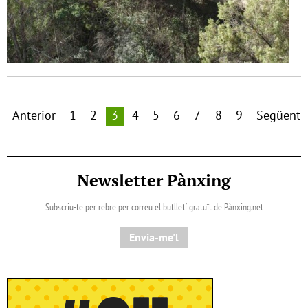
Anterior
1
2
3
4
5
6
7
8
9
Següent
Newsletter Pànxing
Subscriu-te per rebre per correu el butlletí gratuït de Pànxing.net​
Envia-me'l