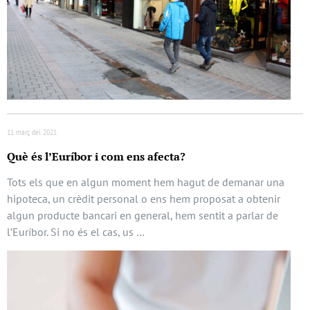
11 març del 2021
Què és l’Euríbor i com ens afecta?
Tots els que en algun moment hem hagut de demanar una
hipoteca, un crèdit personal o ens hem proposat a obtenir
algun producte bancari en general, hem sentit a parlar de
l’Euríbor. Si no és el cas, us …