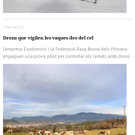
9 febrer del 2021
Drons que vigilen les vaques des del cel
L’empresa Exodronics i la Federació Raça Bruna dels Pirineus
engeguen una prova pilot per controlar els ramats amb drons