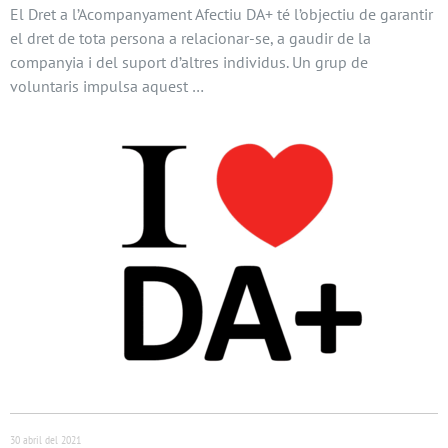
El Dret a l’Acompanyament Afectiu DA+ té l’objectiu de garantir
el dret de tota persona a relacionar-se, a gaudir de la
companyia i del suport d’altres individus. Un grup de
voluntaris impulsa aquest …
30 abril del 2021