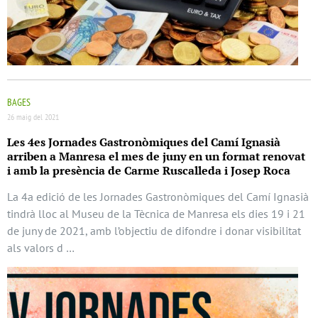
BAGES
26 maig del 2021
Les 4es Jornades Gastronòmiques del Camí Ignasià
arriben a Manresa el mes de juny en un format renovat
i amb la presència de Carme Ruscalleda i Josep Roca
La 4a edició de les Jornades Gastronòmiques del Camí Ignasià
tindrà lloc al Museu de la Tècnica de Manresa els dies 19 i 21
de juny de 2021, amb l’objectiu de difondre i donar visibilitat
als valors d …