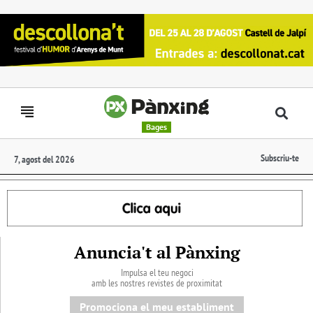
Bages
Subscriu-te
7, agost del 2026
Anuncia't al Pànxing
Impulsa el teu negoci
amb les nostres revistes de proximitat
Promociona el meu establiment