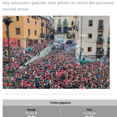
Nou actuacions gratuïtes amb artistes de renom del panorama
musical actual
Festes populars
Desde
Fins
Dimecres
Diumenge