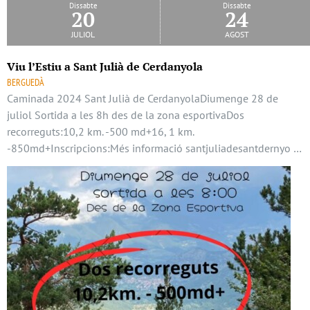
Dissabte
Dissabte
20
24
juliol
agost
Viu l’Estiu a Sant Julià de Cerdanyola
BERGUEDÀ
Caminada 2024 Sant Julià de CerdanyolaDiumenge 28 de
juliol Sortida a les 8h des de la zona esportivaDos
recorreguts:10,2 km. -500 md+16, 1 km.
-850md+Inscripcions:Més informació santjuliadesantdernyo …