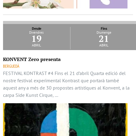
Desde
Fins
Divendres
Diumenge
19
21
abril
abril
KONVENT Zero presenta
BERGUEDÀ
FESTIVAL KONTRAST #4 Fins el 21 d’abril Quarta edició del
nostre festival experimental Kontrast que portarà també
aquest any a més de 30 propostes artístiques al Konvent, a la
carpa Side Kunst Cirque, …