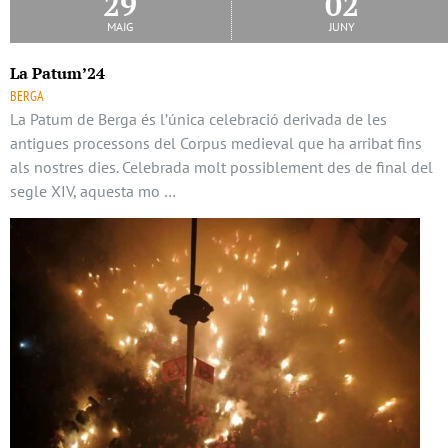
29
02
maig
juny
La Patum’24
BERGA
La Patum de Berga és l’única celebració derivada de les
antigues processons del Corpus medieval que ha arribat fins
als nostres dies. Celebrada molt possiblement des de final del
segle XIV, aquesta mo …