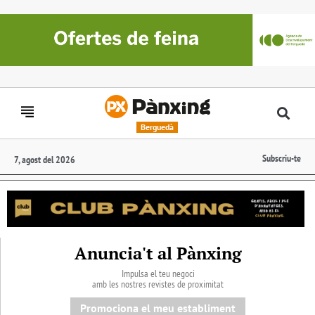
Berguedà
Subscriu-te
7, agost del 2026
Anuncia't al Pànxing
Impulsa el teu negoci
amb les nostres revistes de proximitat
Promociona el meu establiment