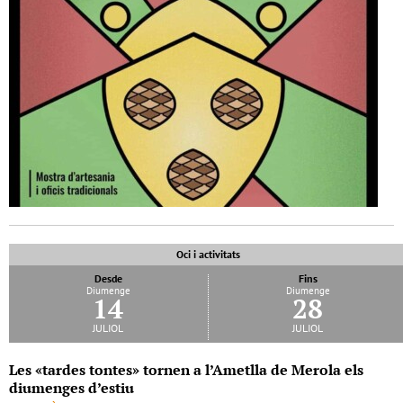
Oci i activitats
Desde
Fins
Diumenge
Diumenge
14
28
juliol
juliol
Les «tardes tontes» tornen a l’Ametlla de Merola els
diumenges d’estiu