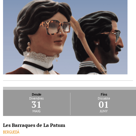
Desde
Fins
Divendres
Dissabte
31
01
maig
juny
Les Barraques de La Patum
BERGUEDÀ