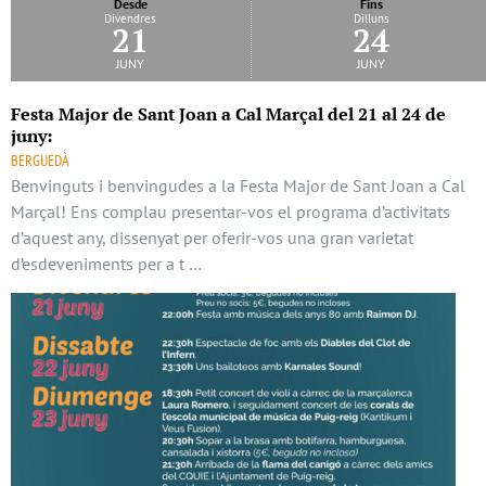
Desde
Fins
Divendres
Dilluns
21
24
juny
juny
Festa Major de Sant Joan a Cal Marçal del 21 al 24 de
juny:
BERGUEDÀ
Benvinguts i benvingudes a la Festa Major de Sant Joan a Cal
Marçal! Ens complau presentar-vos el programa d’activitats
d’aquest any, dissenyat per oferir-vos una gran varietat
d’esdeveniments per a t …