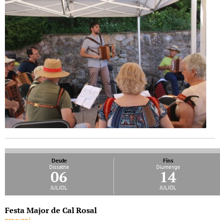
Desde
Fins
Dissabte
Diumenge
06
14
juliol
juliol
Festa Major de Cal Rosal