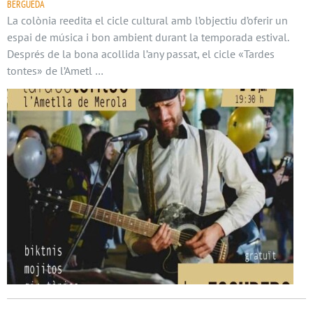
BERGUEDÀ
La colònia reedita el cicle cultural amb l’objectiu d’oferir un
espai de música i bon ambient durant la temporada estival.
Després de la bona acollida l’any passat, el cicle «Tardes
tontes» de l’Ametl …