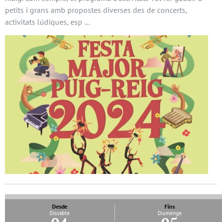
petits i grans amb propostes diverses des de concerts,
activitats lúdiques, esp …
Desde
Fins
Dissabte
Diumenge