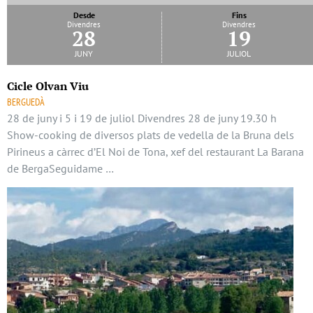
Desde
Fins
Divendres
Divendres
28
19
juny
juliol
Cicle Olvan Viu
BERGUEDÀ
28 de juny i 5 i 19 de juliol Divendres 28 de juny 19.30 h
Show-cooking de diversos plats de vedella de la Bruna dels
Pirineus a càrrec d’El Noi de Tona, xef del restaurant La Barana
de BergaSeguidame …