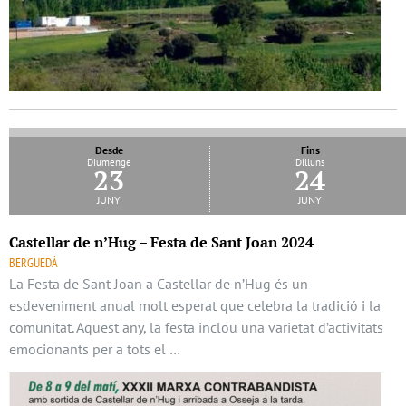
Desde
Fins
Diumenge
Dilluns
23
24
juny
juny
Castellar de n’Hug – Festa de Sant Joan 2024
BERGUEDÀ
La Festa de Sant Joan a Castellar de n’Hug és un
esdeveniment anual molt esperat que celebra la tradició i la
comunitat. Aquest any, la festa inclou una varietat d’activitats
emocionants per a tots el …