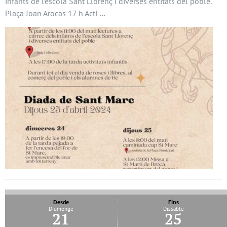
infants de l’escola Sant Llorenç i diverses entitats del poble.
Plaça Joan Arocas 17 h Acti …
Desde
Fins
Diumenge
Dissabte
21
25