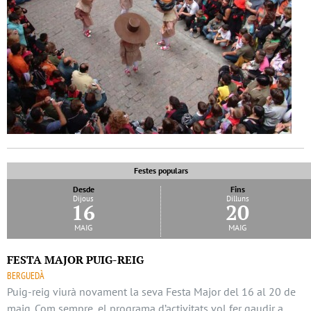
Festes populars
Desde
Fins
Dijous
Dilluns
16
20
maig
maig
FESTA MAJOR PUIG-REIG
BERGUEDÀ
Puig-reig viurà novament la seva Festa Major del 16 al 20 de
maig. Com sempre, el programa d’activitats vol fer gaudir a