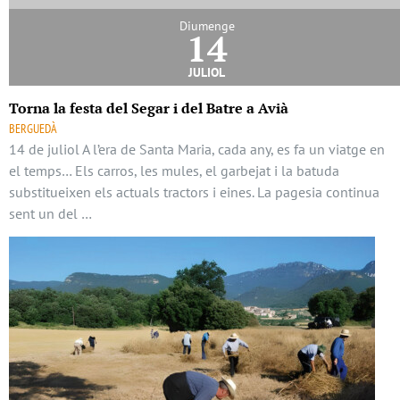
Diumenge
14
juliol
Torna la festa del Segar i del Batre a Avià
BERGUEDÀ
14 de juliol A l’era de Santa Maria, cada any, es fa un viatge en
el temps… Els carros, les mules, el garbejat i la batuda
substitueixen els actuals tractors i eines. La pagesia continua
sent un del …