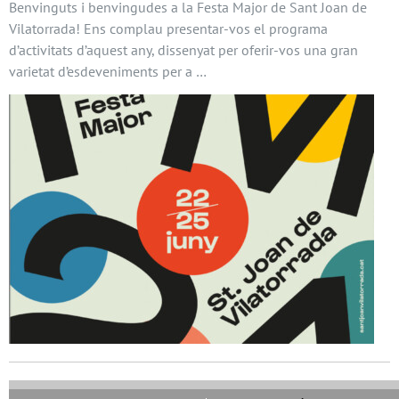
Benvinguts i benvingudes a la Festa Major de Sant Joan de
Vilatorrada! Ens complau presentar-vos el programa
d’activitats d’aquest any, dissenyat per oferir-vos una gran
varietat d’esdeveniments per a …