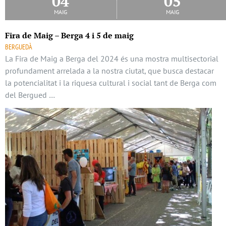
04
05
maig
maig
Fira de Maig – Berga 4 i 5 de maig
BERGUEDÀ
La Fira de Maig a Berga del 2024 és una mostra multisectorial
profundament arrelada a la nostra ciutat, que busca destacar
la potencialitat i la riquesa cultural i social tant de Berga com
del Bergued …