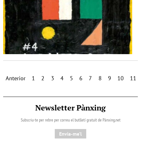
Anterior
1
2
3
4
5
6
7
8
9
10
11
Newsletter Pànxing
Subscriu-te per rebre per correu el butlletí gratuït de Pànxing.net​
Envia-me'l