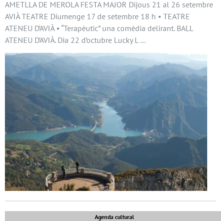
AMETLLA DE MEROLA FESTA MAJOR Dijous 21 al 26 setembre
AVIÀ TEATRE Diumenge 17 de setembre 18 h • TEATRE
ATENEU D’AVIÀ • “Terapèutic” una comèdia delirant. BALL
ATENEU D’AVIÀ. Dia 22 d’octubre Lucky L …
Agenda cultural