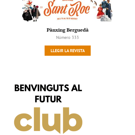
Pànxing Berguedà
Número 333
LLEGIR LA REVISTA