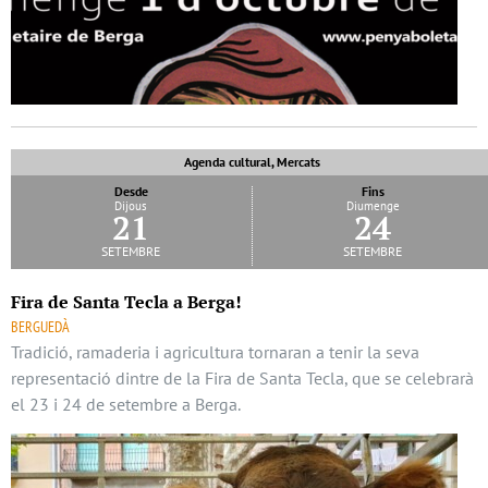
Agenda cultural, Mercats
Desde
Fins
Dijous
Diumenge
21
24
setembre
setembre
Fira de Santa Tecla a Berga!
BERGUEDÀ
Tradició, ramaderia i agricultura tornaran a tenir la seva
representació dintre de la Fira de Santa Tecla, que se celebrarà
el 23 i 24 de setembre a Berga.