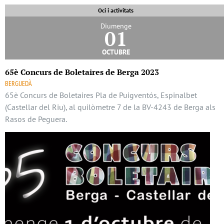
Oci i activitats
Diumenge
01
octubre
65è Concurs de Boletaires de Berga 2023
BERGUEDÀ
65è Concurs de Boletaires Pla de Puigventós, Espinalbet
(Castellar del Riu), al quilòmetre 7 de la BV-4243 de Berga als
Rasos de Peguera.