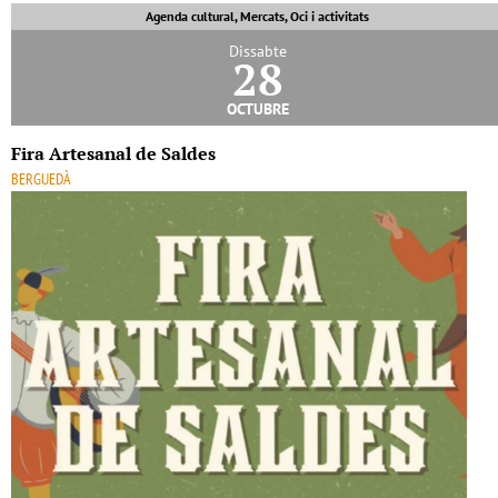
Agenda cultural, Mercats, Oci i activitats
Dissabte
28
octubre
Fira Artesanal de Saldes
BERGUEDÀ