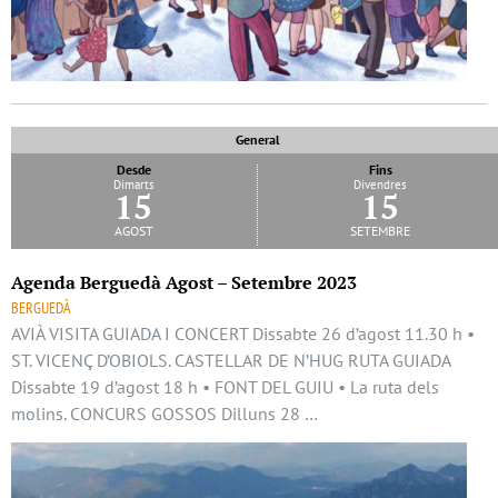
General
Desde
Fins
Dimarts
Divendres
15
15
agost
setembre
Agenda Berguedà Agost – Setembre 2023
BERGUEDÀ
AVIÀ VISITA GUIADA I CONCERT Dissabte 26 d’agost 11.30 h •
ST. VICENÇ D’OBIOLS. CASTELLAR DE N’HUG RUTA GUIADA
Dissabte 19 d’agost 18 h • FONT DEL GUIU • La ruta dels
molins. CONCURS GOSSOS Dilluns 28 …