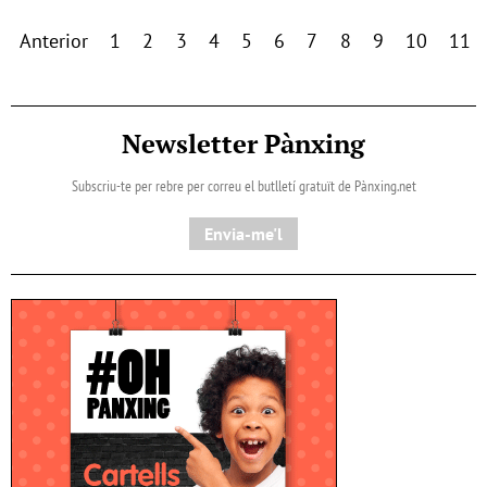
Anterior
1
2
3
4
5
6
7
8
9
10
11
Newsletter Pànxing
Subscriu-te per rebre per correu el butlletí gratuït de Pànxing.net​
Envia-me'l