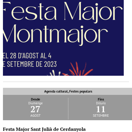
Agenda cultural, Festes populars
Desde
Fins
Diumenge
Dilluns
27
11
agost
setembre
Festa Major Sant Julià de Cerdanyola