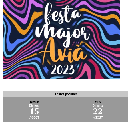
Festes populars
Desde
Fins
Dimarts
Dimarts
15
22
agost
agost