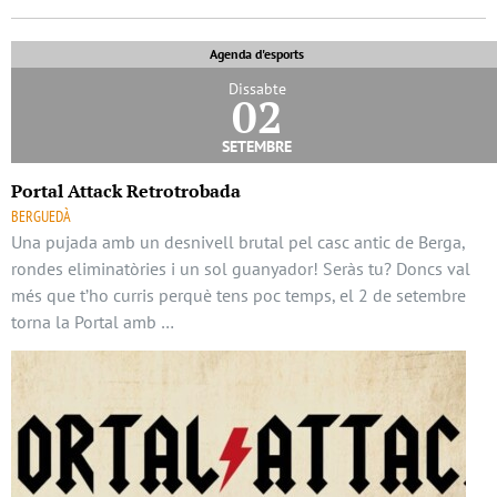
Agenda d'esports
Dissabte
02
setembre
Portal Attack Retrotrobada
BERGUEDÀ
Una pujada amb un desnivell brutal pel casc antic de Berga,
rondes eliminatòries i un sol guanyador! Seràs tu? Doncs val
més que t’ho curris perquè tens poc temps, el 2 de setembre
torna la Portal amb …