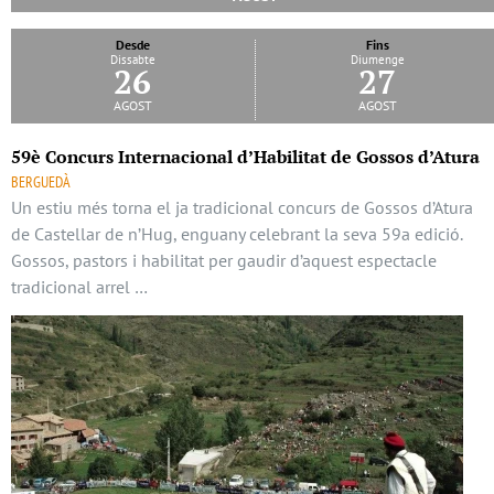
Desde
Fins
Dissabte
Diumenge
26
27
agost
agost
59è Concurs Internacional d’Habilitat de Gossos d’Atura
BERGUEDÀ
Un estiu més torna el ja tradicional concurs de Gossos d’Atura
de Castellar de n’Hug, enguany celebrant la seva 59a edició.
Gossos, pastors i habilitat per gaudir d’aquest espectacle
tradicional arrel …