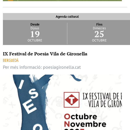
Agenda cultural
Desde
Fins
Dijous
Dimecres
19
25
octubre
octubre
IX Festival de Poesia Vila de Gironella
BERGUEDÀ
Per més informació: poesiagironella.cat