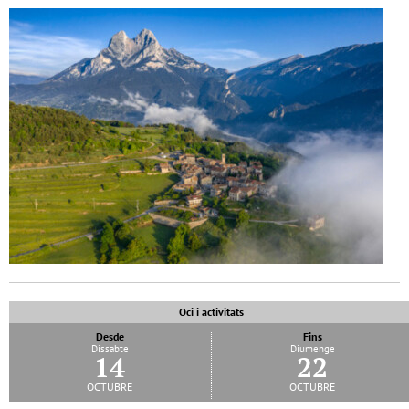
Oci i activitats
Desde
Fins
Dissabte
Diumenge
14
22
octubre
octubre