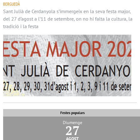
BERGUEDÀ
Sant Julià de Cerdanyola s’immergeix en la seva festa major,
del 27 d’agost a l’11 de setembre, on no hi falta la cultura, la
tradició i la festa
Festes populars
Diumenge
27
agost