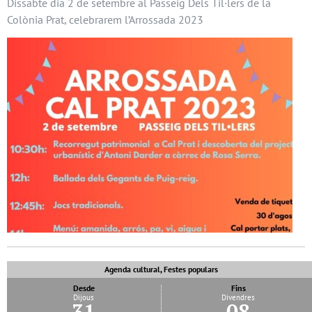
Dissabte dia 2 de setembre al Passeig Dels Til·lers de la
Colònia Prat, celebrarem l’Arrossada 2023
Agenda cultural, Festes populars
Desde
Fins
Dijous
Divendres
31
08