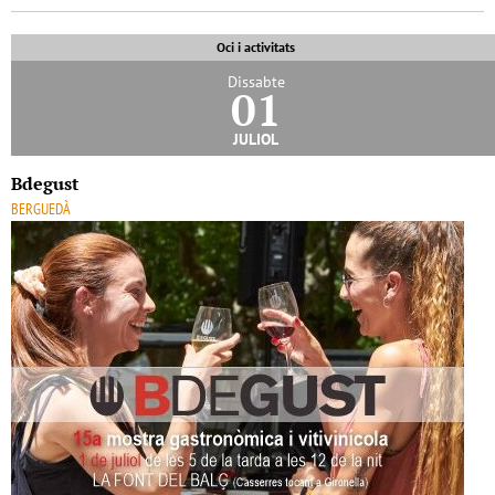
Oci i activitats
Dissabte
01
juliol
Bdegust
BERGUEDÀ