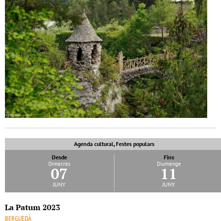
Agenda cultural, Festes populars
Desde
Fins
Dimecres
Diumenge
07
11
juny
juny
La Patum 2023
BERGUEDÀ