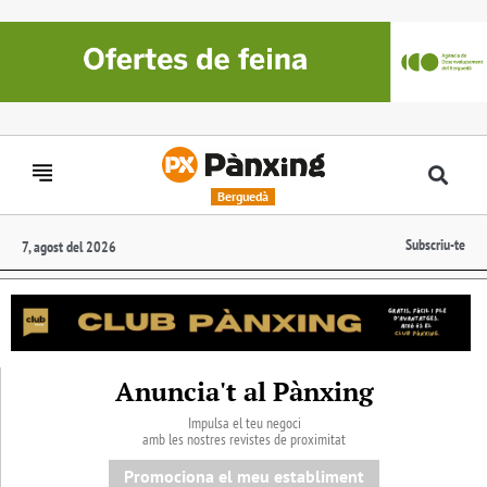
Berguedà
Subscriu-te
7, agost del 2026
Anuncia't al Pànxing
Impulsa el teu negoci
amb les nostres revistes de proximitat
Promociona el meu establiment