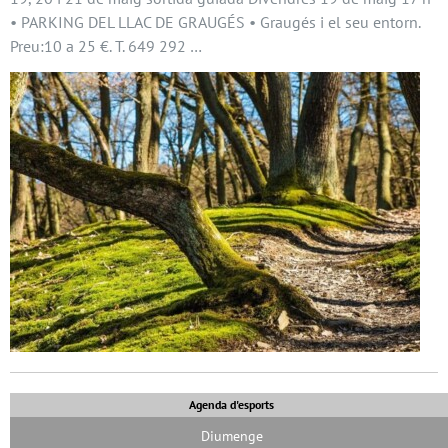
• PARKING DEL LLAC DE GRAUGÉS • Graugés i el seu entorn.
Preu:10 a 25 €. T. 649 292 …
Agenda d'esports
Diumenge