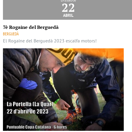
Dissabte
22
abril
7è Rogaine del Berguedà
BERGUEDÀ
El Rogaine del Berguedà 2023 escalfa motors!