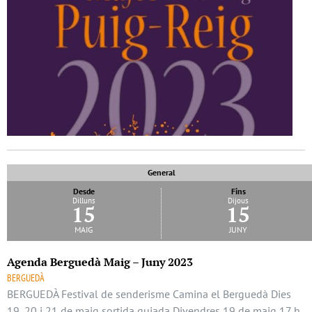
General
Desde
Fins
Dilluns
Dijous
15
15
maig
juny
Agenda Berguedà Maig – Juny 2023
BERGUEDÀ
BERGUEDÀ Festival de senderisme Camina el Berguedà Dies
19, 20 i 21 de maig sortida guiada Divendres 19 de maig 17 h