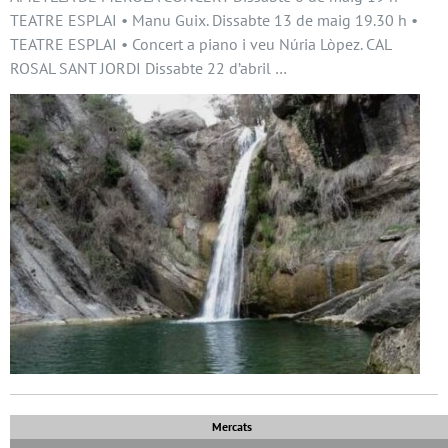
TEATRE ESPLAI • Manu Guix. Dissabte 13 de maig 19.30 h •
TEATRE ESPLAI • Concert a piano i veu Núria Lòpez. CAL
ROSAL SANT JORDI Dissabte 22 d’abril …
Mercats