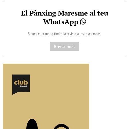
El Pànxing Maresme al teu
WhatsApp
Sigues el primer a tindre la revista a les teves mans.
Envia-me'l