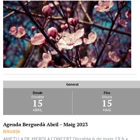
General
Desde
Fins
Dissabte
Dilluns
15
15
abril
maig
Agenda Berguedà Abril – Maig 2023
BERGUEDÀ
AMETLLA DE MEROLA CONCERT Dissabte 6 de maig 19 h •