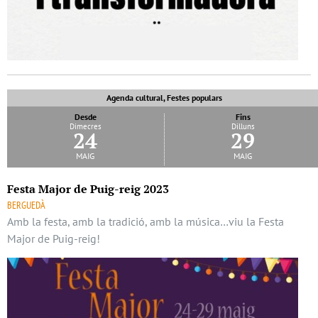
Agenda cultural, Festes populars
Desde
Fins
Dimecres
Dilluns
24
29
maig
maig
Festa Major de Puig-reig 2023
BERGUEDÀ
Amb la festa, amb la tradició, amb la música…viu la Festa
Major de Puig-reig!