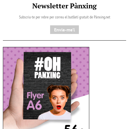
Newsletter Pànxing
Subscriu-te per rebre per correu el butlletí gratuït de Pànxing.net​
Envia-me'l