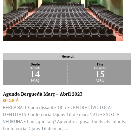
General
Desde
Fins
Dimarts
Dissabte
14
15
març
abril
Agenda Berguedà Març – Abril 2023
BERGUEDÀ
BERGA BALL Cada dissabte 18 h • CENTRE CÍVIC LOCAL
D’ENTITATS. Conferència Dijous 16 de març 19 h • ESCOLA
VEDRUNA • I ara, què faig? Aprendre a posar límits als infants.
Conferència Dijous 16 de març …