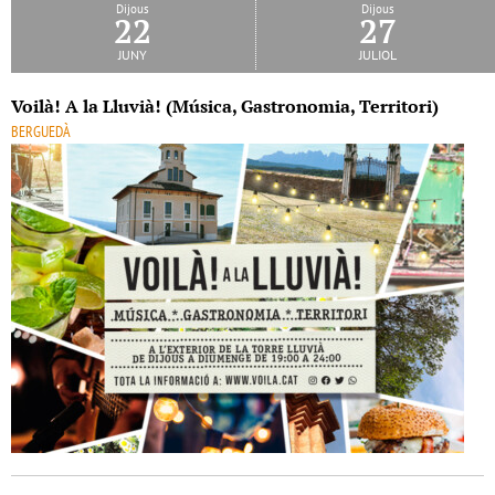
Dijous
Dijous
22
27
juny
juliol
Voilà! A la Lluvià! (Música, Gastronomia, Territori)
BERGUEDÀ