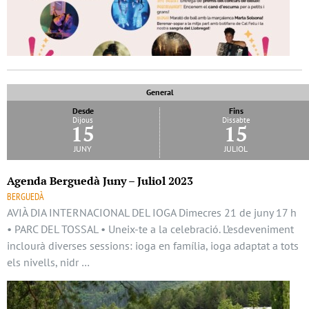
General
Desde
Fins
Dijous
Dissabte
15
15
juny
juliol
Agenda Berguedà Juny – Juliol 2023
BERGUEDÀ
AVIÀ DIA INTERNACIONAL DEL IOGA Dimecres 21 de juny 17 h
• PARC DEL TOSSAL • Uneix-te a la celebració. L’esdeveniment
inclourà diverses sessions: ioga en família, ioga adaptat a tots
els nivells, nidr …