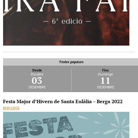
Festes populars
Desde
Fins
Dissabte
Diumenge
03
11
desembre
desembre
Festa Major d’Hivern de Santa Eulàlia – Berga 2022
BERGUEDÀ