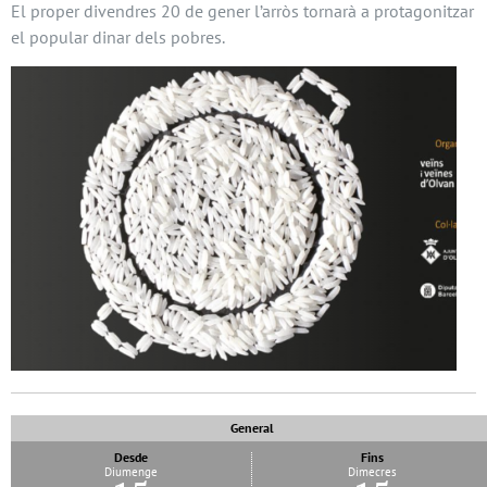
El proper divendres 20 de gener l’arròs tornarà a protagonitzar
el popular dinar dels pobres.
General
Desde
Fins
Diumenge
Dimecres