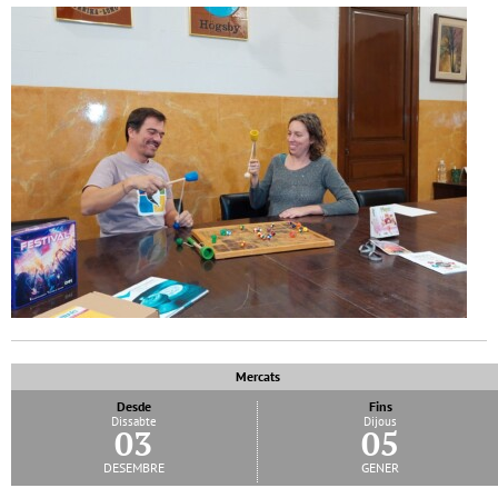
Mercats
Desde
Fins
Dissabte
Dijous
03
05
desembre
gener