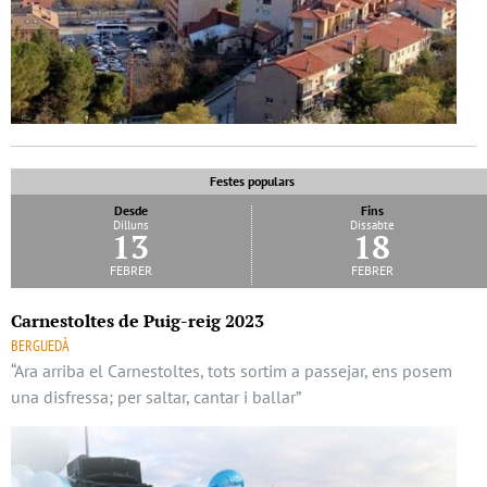
Festes populars
Desde
Fins
Dilluns
Dissabte
13
18
febrer
febrer
Carnestoltes de Puig-reig 2023
BERGUEDÀ
“Ara arriba el Carnestoltes, tots sortim a passejar, ens posem
una disfressa; per saltar, cantar i ballar”