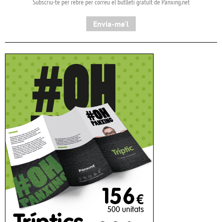
Subscriu-te per rebre per correu el butlletí gratuït de Pànxing.net​
Envia-me'l