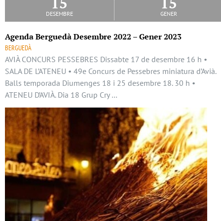
15
15
desembre
gener
Agenda Berguedà Desembre 2022 – Gener 2023
BERGUEDÀ
AVIÀ CONCURS PESSEBRES Dissabte 17 de desembre 16 h •
SALA DE L’ATENEU • 49e Concurs de Pessebres miniatura d’Avià.
Balls temporada Diumenges 18 i 25 desembre 18. 30 h •
ATENEU D’AVIÀ. Dia 18 Grup Cry …