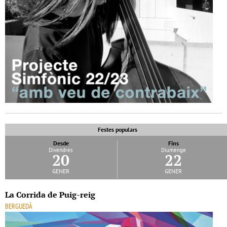
Festes populars
Desde
Fins
Divendres
Diumenge
20
22
gener
gener
La Corrida de Puig-reig
BERGUEDÀ