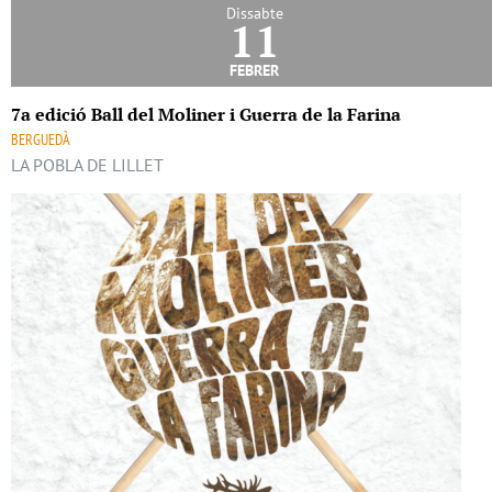
Dissabte
11
febrer
7a edició Ball del Moliner i Guerra de la Farina
BERGUEDÀ
LA POBLA DE LILLET