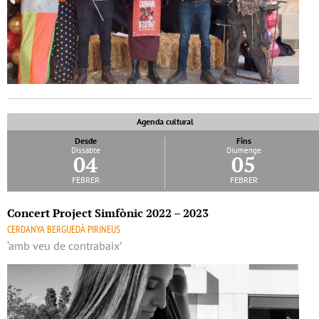
Agenda cultural
Desde
Fins
Dissabte
Diumenge
04
05
febrer
febrer
Concert Project Simfònic 2022 – 2023
CERDANYA BERGUEDÀ PIRINEUS
‘amb veu de contrabaix’