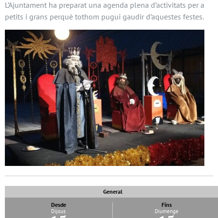
L’Ajuntament ha preparat una agenda plena d’activitats per a
petits i grans perquè tothom pugui gaudir d’aquestes festes.
General
Desde
Fins
Dijous
Diumenge