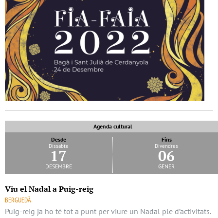
Agenda cultural
Desde
Fins
Dissabte
Divendres
17
06
desembre
gener
Viu el Nadal a Puig-reig
BERGUEDÀ
Puig-reig ja ho té tot a punt per viure un Nadal ple d’activitats.