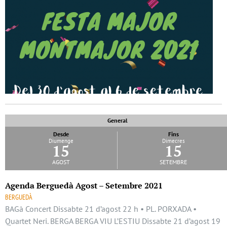
General
Desde
Fins
Diumenge
Dimecres
15
15
agost
setembre
Agenda Berguedà Agost – Setembre 2021
BERGUEDÀ
BAGà Concert Dissabte 21 d’agost 22 h • PL. PORXADA •
Quartet Neri. BERGA BERGA VIU L’ESTIU Dissabte 21 d’agost 19