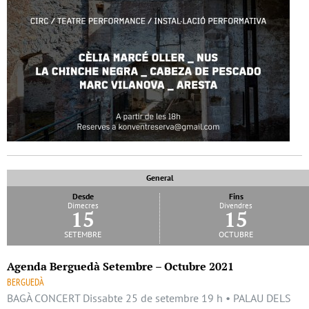
General
Desde
Fins
Dimecres
Divendres
15
15
setembre
octubre
Agenda Berguedà Setembre – Octubre 2021
BERGUEDÀ
BAGÀ CONCERT Dissabte 25 de setembre 19 h • PALAU DELS