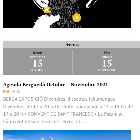
General
Desde
Fins
Divendres
Dilluns
15
15
octubre
novembre
Agenda Berguedà Octubre – Novembre 2021
BERGUEDÀ
BERGA EXPOSICIÓ Divendres, dissabtes i diumenges
Divendres, de 17 a 20 h. Dissabte i diumenge d’11 a 14 h i de
17 a 20 h • CONVENT DE SANT FRANCESC • La Patum al
Cåonvent de Sant Francesc’ Preu: 5 €. …