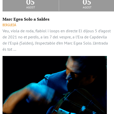
05
05
agost
agost
Marc Egea Solo a Saldes
BERGUEDÀ
Veu, viola de roda, flabiol i loops en directe El dijous 5 d’agost
de 2021 no et perdis, a les 7 del vespre, a l’Era de Capdevila
de l’Espà (Saldes), l’espectable d’en Marc Egea Solo. L’entrada
és tot …