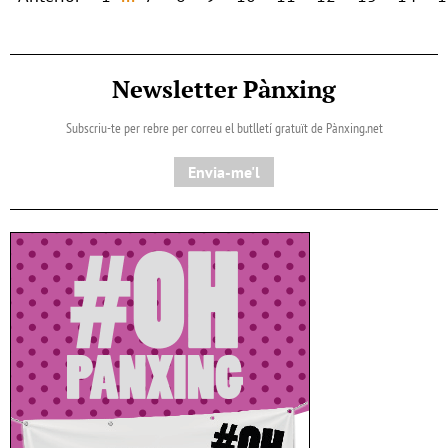
Newsletter Pànxing
Subscriu-te per rebre per correu el butlletí gratuït de Pànxing.net​
Envia-me'l