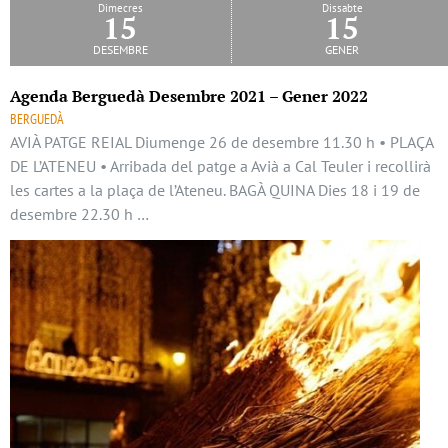
Dimecres
Dissabte
15
15
desembre
gener
Agenda Berguedà Desembre 2021 – Gener 2022
BERGUEDÀ
AVIÀ PATGE REIAL Diumenge 26 de desembre 11.30 h • PLAÇA
DE L’ATENEU • Arribada del patge a Avià a Cal Teuler i recollirà
les cartes a la plaça de l’Ateneu. BAGÀ QUINA Dies 18 i 19 de
desembre 22.30 h …