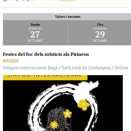
Tallers i xerrades
Desde
Fins
Dimecres
Divendres
27
29
octubre
octubre
Festes del foc dels solsticis als Pirineus
BERGUEDÀ
Simposi internacional Bagà / Sant Julià de Cerdanyola / Online