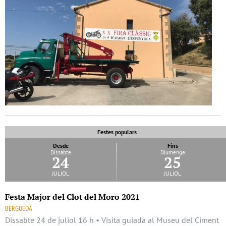
Festes populars
Desde
Fins
Dissabte
Diumenge
24
25
juliol
juliol
Festa Major del Clot del Moro 2021
BERGUEDÀ
Dissabte 24 de juliol 16 h • Visita guiada al Museu del Ciment