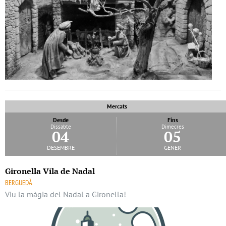
Mercats
Desde
Fins
Dissabte
Dimecres
04
05
desembre
gener
Gironella Vila de Nadal
BERGUEDÀ
Viu la màgia del Nadal a Gironella!