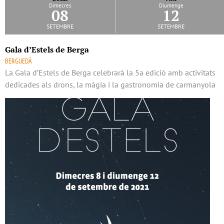
Dimecres
Diumenge
08
12
setembre
setembre
Gala d’Estels de Berga
BERGUEDÀ
La Gala d’Estels de Berga celebrarà la 5a edició amb activitats
dedicades als drons, la màgia i la gastronomia de carmanyola