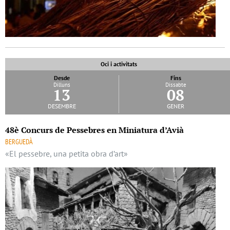
Oci i activitats
Desde
Fins
Dilluns
Dissabte
13
08
desembre
gener
48è Concurs de Pessebres en Miniatura d’Avià
BERGUEDÀ
«El pessebre, una petita obra d’art»