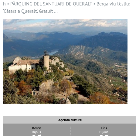
h • PÀRQUING DEL SANTUARI DE QUERALT • Berga viu l’estiu:
‘Càtars a Queralt’. Gratuït …
Agenda cultural
Desde
Fins
Dijous
Dijous