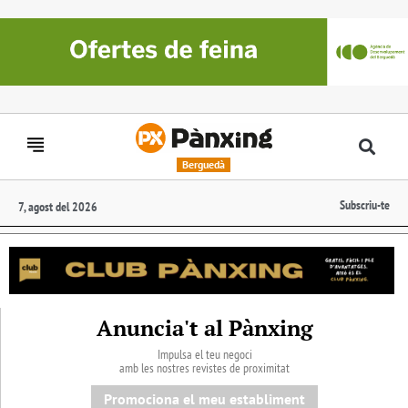
Berguedà
Subscriu-te
7, agost del 2026
Anuncia't al Pànxing
Impulsa el teu negoci
amb les nostres revistes de proximitat
Promociona el meu establiment