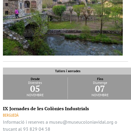
Tallers i xerrades
Desde
Fins
Divendres
Diumenge
05
07
novembre
novembre
IX Jornades de les Colònies Industrials
BERGUEDÀ
Informació i reserves a museu@museucoloniavidal.org o
trucant al 93 829 04 58