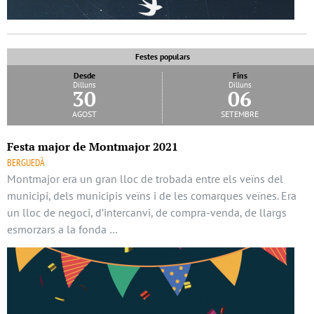
Festes populars
Desde
Fins
Dilluns
Dilluns
30
06
agost
setembre
Festa major de Montmajor 2021
BERGUEDÀ
Montmajor era un gran lloc de trobada entre els veïns del
municipi, dels municipis veïns i de les comarques veïnes. Era
un lloc de negoci, d’intercanvi, de compra-venda, de llargs
esmorzars a la fonda …