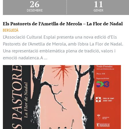
26
11
desembre
gener
Els Pastorets de l’Ametlla de Merola – La Flor de Nadal
BERGUEDÀ
L’Associació Cultural Esplai presenta una nova edició d’Els
Pastorets de l’Ametlla de Merola, amb l’obra La Flor de Nadal.
Una representació emblemàtica plena de tradició, valors i
emoció nadalenca. A …