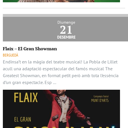
Diumenge
21
desembre
Flaix – El Gran Showman
BERGUEDÀ
Endinsa’t en la màgia del teatre musical! La Pobla de Lillet
acull una adaptació espectacular del famós musical The
Greatest Showman, en format petit però amb tota l’essència
d’un gran espectacle. Esp …