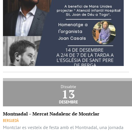
Dissabte
13
desembre
Montnadal – Mercat Nadalenc de Montclar
BERGUEDÀ
Montclar es vesteix de festa amb el Montnadal, una jornada