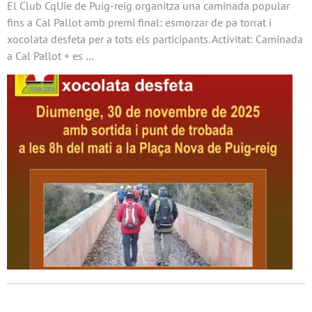
El Club CqUie de Puig-reig organitza una caminada popular
fins a Cal Pallot amb premi final: esmorzar de pa torrat i
xocolata desfeta per a tots els participants. Activitat: Caminada
a Cal Pallot + es …