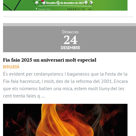
Dimecres
24
desembre
Fia faia 2025 un aniversari molt especial
BERGUEDÀ
És evident per cerdanyolencs i baganesos que la Festa de la
Fia-faia hacrescut, i molt, des de la reforma del 2001. Encara
que els números ballen una mica, estem molt lluny del les
cent trenta faies q …