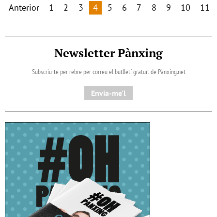
Anterior
1
2
3
4
5
6
7
8
9
10
11
Newsletter Pànxing
Subscriu-te per rebre per correu el butlletí gratuït de Pànxing.net​
Envia-me'l