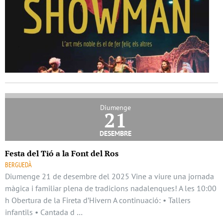
Diumenge
21
desembre
Festa del Tió a la Font del Ros
BERGUEDÀ
Diumenge 21 de desembre del 2025 Vine a viure una jornada
màgica i familiar plena de tradicions nadalenques! A les 10:00
h Obertura de la Fireta d’Hivern A continuació: • Tallers
infantils • Cantada d …