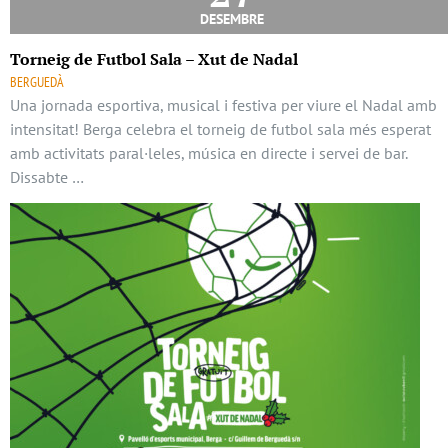
desembre
Torneig de Futbol Sala – Xut de Nadal
BERGUEDÀ
Una jornada esportiva, musical i festiva per viure el Nadal amb
intensitat! Berga celebra el torneig de futbol sala més esperat
amb activitats paral·leles, música en directe i servei de bar.
Dissabte …