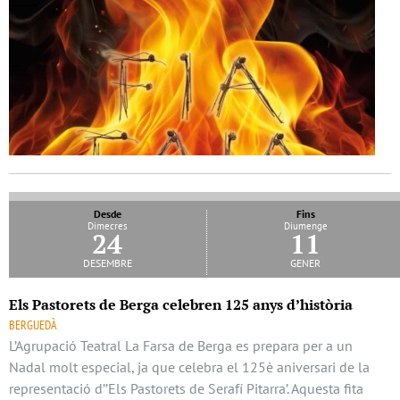
Desde
Fins
Dimecres
Diumenge
24
11
desembre
gener
Els Pastorets de Berga celebren 125 anys d’història
BERGUEDÀ
L’Agrupació Teatral La Farsa de Berga es prepara per a un
Nadal molt especial, ja que celebra el 125è aniversari de la
representació d’’Els Pastorets de Serafí Pitarra’. Aquesta fita