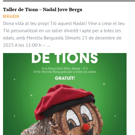
Taller de Tions – Nadal Jove Berga
BERGUEDÀ
Dona vida al teu propi Tió aquest Nadal! Vine a crear el teu
Tió personalitzat en un taller divertit i apte per a totes les
edats, amb Merolla Berguedà. Dimarts 23 de desembre de
2025 A les 11:00 h – …