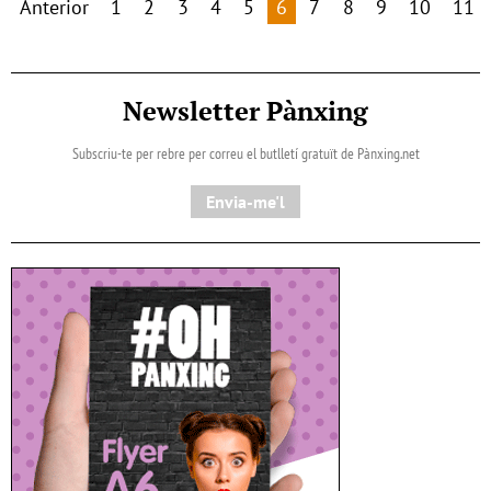
Anterior
1
2
3
4
5
6
7
8
9
10
11
Newsletter Pànxing
Subscriu-te per rebre per correu el butlletí gratuït de Pànxing.net​
Envia-me'l