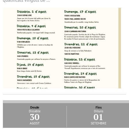
qualificats vinguts de …
Desde
Fins
Dissabte
Dilluns
30
01
agost
setembre