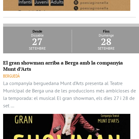
Desde
Fins
Dissabte
Diumenge
27
28
setembre
setembre
El gran showman arriba a Berga amb la companyia
Munt d’Arts
BERGUEDÀ
La companyia berguedana Munt d’Arts presenta al Teatre
Municipal de Berga una de les produccions més ambicioses de
la temporada: el musical El gran showman, els dies 27 i 28 de
set …