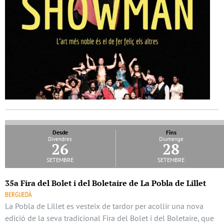
Desde
Fins
Divendres
Diumenge
26
28
setembre
setembre
35a Fira del Bolet i del Boletaire de La Pobla de Lillet
BERGUEDÀ
La Pobla de Lillet es vesteix de tardor per acollir una nova
edició de la seva tradicional Fira del Bolet i del Boletaire, que