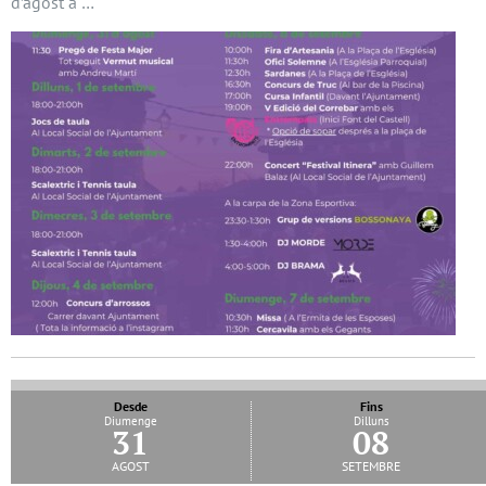
d’agost a …
Desde
Fins
Diumenge
Dilluns
31
08
agost
setembre