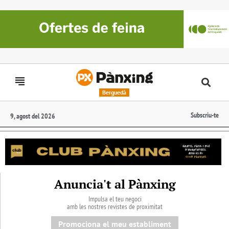
Berguedà
Subscriu-te
9, agost del 2026
Anuncia't al Pànxing
Impulsa el teu negoci
amb les nostres revistes de proximitat
Promociona el meu establiment