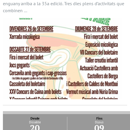
enguany arriba a la 35a edició. Tres dies plens d’activitats que
combinen …
Desde
Fins
Dissabte
Dijous
20
09