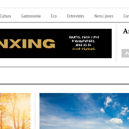
Cultura
Gastronomia
Eco
Entrevistes
Nens i joves
Con
A
P