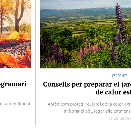
CERDANYA
rogramari
Consells per preparar el j
de calor es
per al rendiment
Aprèn com protegir el jardí de la calor ex
millorar el sòl, regar eficientment 
30 juliol del 2026