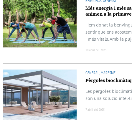
BERGUEDÀ, GENERAL
Més energia i més sa
animen a la primave
Hem donat la benvinguda
sentir que ens acostem 
i més vitals. Amb la pu
10 abril del 2025
GENERAL, MARESME
Pèrgoles bioclimàtiqu
Les pèrgoles bioclimàt
són una solució intel·li
7 abril del 2025