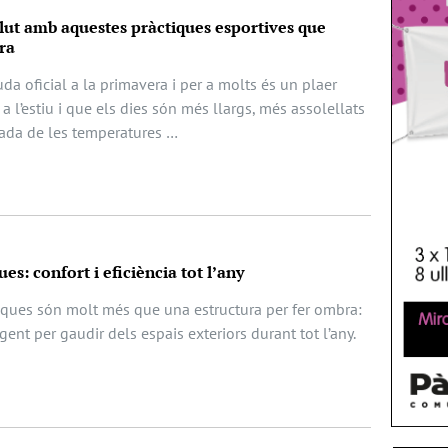
lut amb aquestes pràctiques esportives que
ra
 oficial a la primavera i per a molts és un plaer
a l’estiu i que els dies són més llargs, més assolellats
jada de les temperatures …
es: confort i eficiència tot l’any
iques són molt més que una estructura per fer ombra:
gent per gaudir dels espais exteriors durant tot l’any.