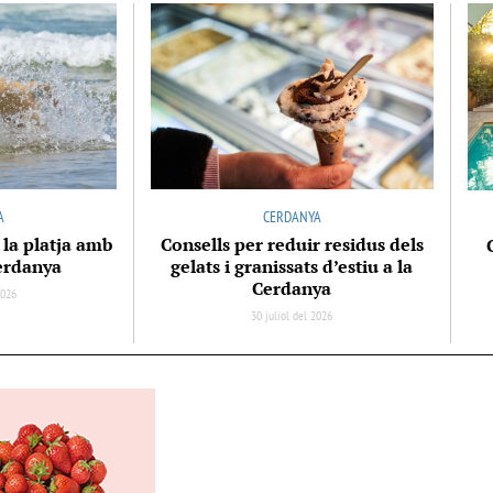
A
CERDANYA
 la platja amb
Consells per reduir residus dels
Cerdanya
gelats i granissats d’estiu a la
Cerdanya
2026
30 juliol del 2026