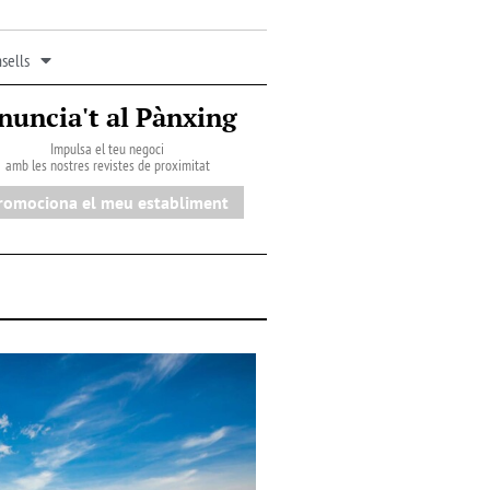
sells
nuncia't al Pànxing
Impulsa el teu negoci
amb les nostres revistes de proximitat
romociona el meu establiment