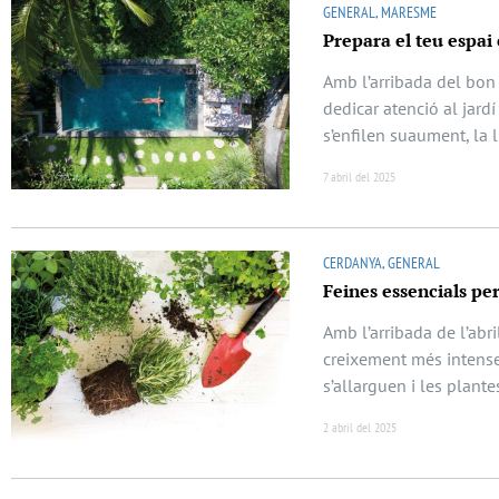
GENERAL, MARESME
Prepara el teu espai 
Amb l’arribada del bon 
dedicar atenció al jardí
s’enfilen suaument, la l
7 abril del 2025
CERDANYA, GENERAL
Feines essencials per
Amb l’arribada de l’abri
creixement més intense
s’allarguen i les plant
2 abril del 2025