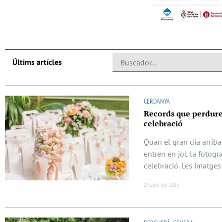
Últims artícles
CERDANYA
Records que perduren
celebració
Quan el gran dia arriba
entren en joc la fotogra
celebració. Les imatges
29 abril del 2025