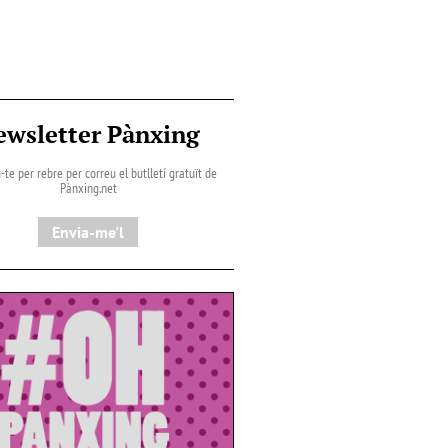
ewsletter Pànxing
-te per rebre per correu el butlletí gratuït de
Pànxing.net​
Envia-me'l