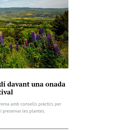
ardí davant una onada
tival
trema amb consells pràctics per
i preservar les plantes.