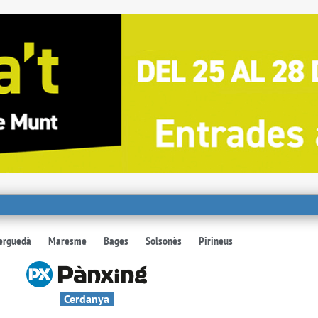
erguedà
Maresme
Bages
Solsonès
Pirineus
Cerdanya