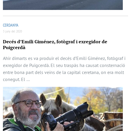
CERDANYA
3 juny del 2020
Decés d’Emili Giménez, fotògraf i exregidor de
Puigcerdà
Ahir dimarts es va produir el decés d’Emili Giménez, fotògraf i
exregidor de Puigcerdà. El seu traspàs ha causat consternació
entre bona part dels veïns de la capital ceretana, on era molt
conegut. El …