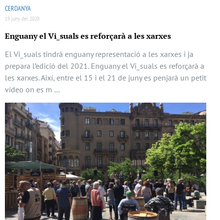
CERDANYA
19 juny del 2020
Enguany el Vi_suals es reforçarà a les xarxes
El Vi_suals tindrà enguany representació a les xarxes i ja
prepara l’edició del 2021. Enguany el Vi_suals es reforçarà a
les xarxes. Així, entre el 15 i el 21 de juny es penjarà un petit
vídeo on es m …