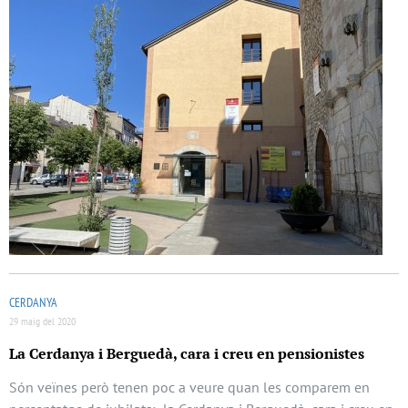
CERDANYA
29 maig del 2020
La Cerdanya i Berguedà, cara i creu en pensionistes
Són veïnes però tenen poc a veure quan les comparem en