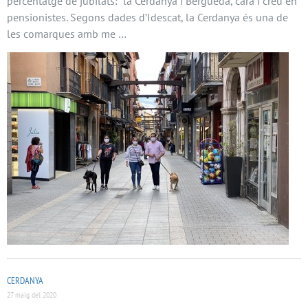
percentatge de jubilats: la Cerdanya i Berguedà, cara i creu en
pensionistes. Segons dades d’Idescat, la Cerdanya és una de
les comarques amb me …
CERDANYA
27 maig del 2020