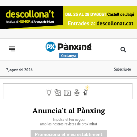
Cerdanya
Subscriu-te
7, agost del 2026
Anuncia't al Pànxing
Impulsa el teu negoci
amb les nostres revistes de proximitat
Promociona el meu establiment