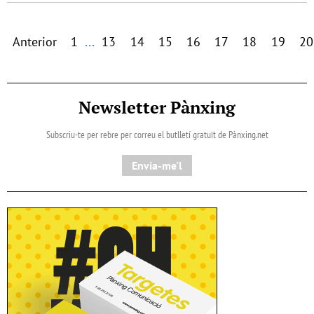
...
Anterior
1
13
14
15
16
17
18
19
20
Newsletter Pànxing
Subscriu-te per rebre per correu el butlletí gratuït de Pànxing.net​
Envia-me'l