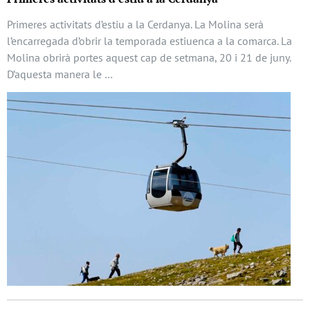
Primeres activitats d’estiu a la Cerdanya. La Molina serà
l’encarregada d’obrir la temporada estiuenca a la comarca. La
Molina obrirà portes aquest cap de setmana, 20 i 21 de juny.
D’aquesta manera le …