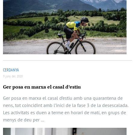
CERDANYA
9 juny del 2020
Ger posa en marxa el casal d’estiu
Ger posa en marxa el casal d’estiu amb una quarantena de
nens, tot coincidint amb l’inici de la fase 3 de la desescalada.
Les activitats es duen a terme en horari de matí, en grups de
menys de deu per …