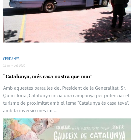
CERDANYA
18 juny del 2020
“Catalunya, més casa nostra que mai”
Amb aquestes paraules del President de la Generalitat, Sr.
Quim Torra, Catalunya inicia una campanya per potenciar el
turisme de proximitat amb el lema “Catalunya és casa teva”,
amb la inversió més im …