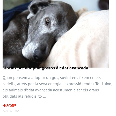
Motius per adoptar gossos d’edat avançada
Quan pensem a adoptar un gos, sovint ens fixem en els
cadells, atrets per la seva energia i expressió tendra. Tot i això,
els animals d’edat avançada acostumen a ser els grans
oblidats als refugis, to …
MASCOTES
7 abril del 2025