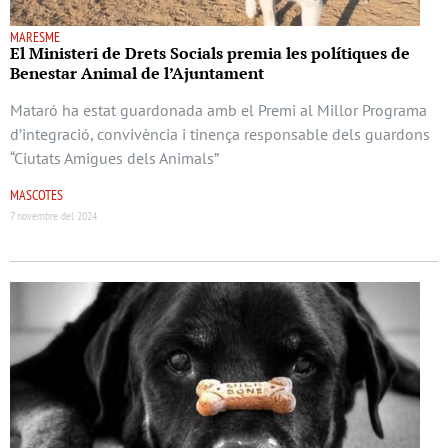
MARESME
El Ministeri de Drets Socials premia les polítiques de
Benestar Animal de l’Ajuntament
Mataró ha estat guardonada amb el Premi al Millor Programa
d’integració, convivència i tinença responsable dels guardons
“Ciutats Amigues dels Animals”
MASCOTES
7 novembre del 2024