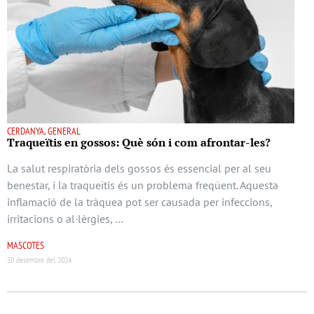
CERDANYA, GENERAL
Traqueïtis en gossos: Què són i com afrontar-les?
La salut respiratòria dels gossos és essencial per al seu
benestar, i la traqueïtis és un problema freqüent. Aquesta
inflamació de la tràquea pot ser causada per infeccions,
irritacions o al·lèrgies, …
MASCOTES
30 desembre del 2024