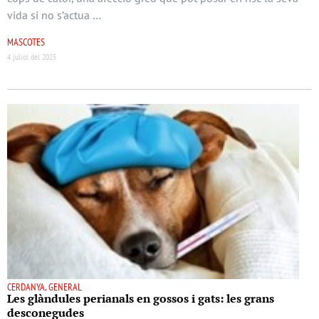
vida si no s’actua …
MASCOTES
4 juliol del 2025
CERDANYA, GENERAL
Les glàndules perianals en gossos i gats: les grans
desconegudes