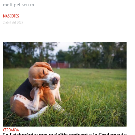
molt pel seu m …
MASCOTES
2 abril del 2025
CERDANYA
La Leishmània: una malaltia creixent a la Cerdanya i a