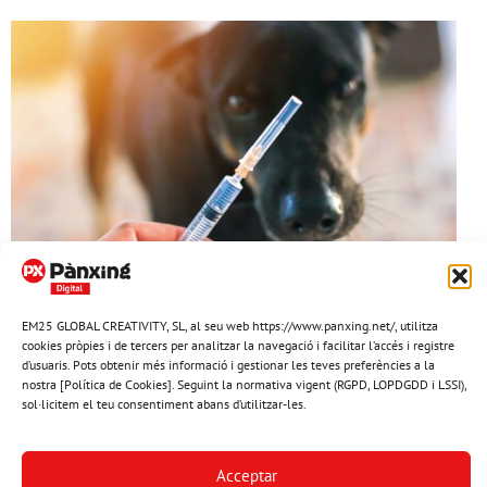
EM25 GLOBAL CREATIVITY, SL, al seu web https://www.panxing.net/, utilitza
CERDANYA, GENERAL
cookies pròpies i de tercers per analitzar la navegació i facilitar l’accés i registre
La importància de la vacunació anual en les mascotes
d’usuaris. Pots obtenir més informació i gestionar les teves preferències a la
nostra [Política de Cookies]. Seguint la normativa vigent (RGPD, LOPDGDD i LSSI),
La vacunació anual dels nostres animals de companyia no
sol·licitem el teu consentiment abans d’utilitzar-les.
només serveix per protegir-los de malalties infeccioses
potencialment mortals, sinó que també és una oportunitat
clau per fer una revisió comple …
Acceptar