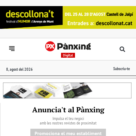
Digital
Subscriu-te
8, agost del 2026
Anuncia't al Pànxing
Impulsa el teu negoci
amb les nostres revistes de proximitat
Promociona el meu establiment