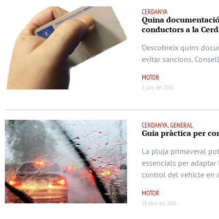
CERDANYA
Quina documentació 
conductors a la Cer
Descobreix quins docum
evitar sancions. Consel
MOTOR
2 juny del 2026
CERDANYA, GENERAL
Guia pràctica per co
La pluja primaveral pot
essencials per adaptar 
control del vehicle en 
MOTOR
28 abril del 2026