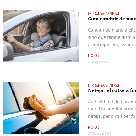
CERDANYA, GENERAL
Com conduir de maner
Conduir de manera efi
sinó que també disminuei
aconseguir-ho, us por
MOTOR
30 març del 2026
CERDANYA, GENERAL
Netejar el cotxe a fo
Amb el final de l’hivern
fang i la humitat acum
neteja, per dins i per f
MOTOR
27 febrer del 2026