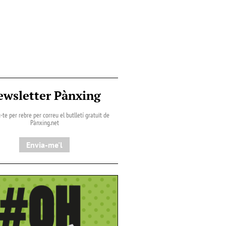
ewsletter Pànxing
-te per rebre per correu el butlletí gratuït de
Pànxing.net​
Envia-me'l