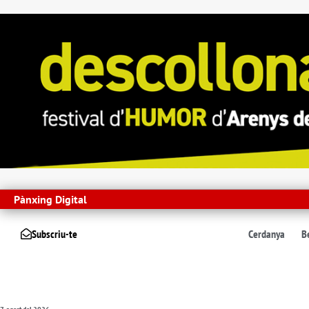
Pànxing Digital
Subscriu-te
Cerdanya
B