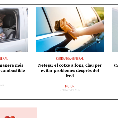
NERAL
CERDANYA, GENERAL
manera més
Netejar el cotxe a fons, clau per
C
r combustible
evitar problemes després del
fred
2026
MOTOR
27 febrer del 2026