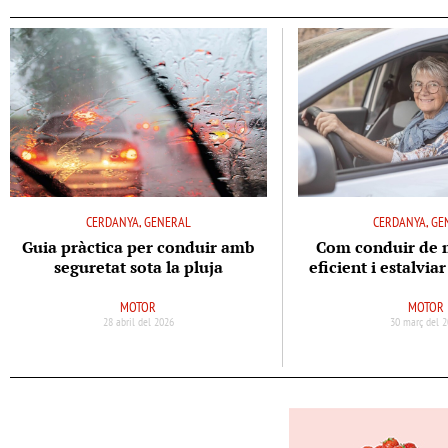
CERDANYA, GENERAL
CERDANYA, GE
Guia pràctica per conduir amb
Com conduir de 
seguretat sota la pluja
eficient i estalvia
MOTOR
MOTOR
28 abril del 2026
30 març del 