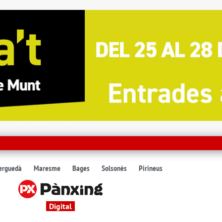
erguedà
Maresme
Bages
Solsonès
Pirineus
Digital