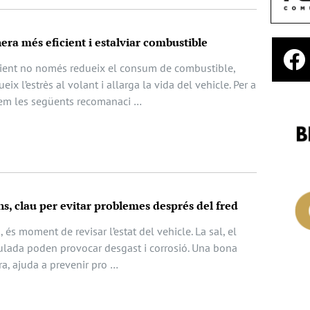
a més eficient i estalviar combustible
cient no només redueix el consum de combustible,
x l’estrès al volant i allarga la vida del vehicle. Per a
tem les següents recomanaci …
ns, clau per evitar problemes després del fred
, és moment de revisar l’estat del vehicle. La sal, el
ulada poden provocar desgast i corrosió. Una bona
ora, ajuda a prevenir pro …