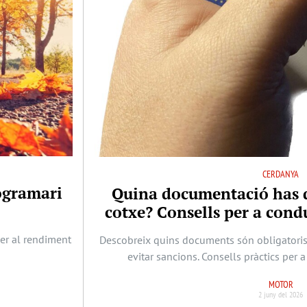
CERDANYA
rogramari
Quina documentació has d
cotxe? Consells per a cond
per al rendiment
Descobreix quins documents són obligatoris 
evitar sancions. Consells pràctics per 
MOTOR
2 juny del 2026