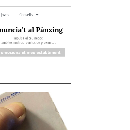
 joves
Consells
nuncia't al Pànxing
Impulsa el teu negoci
amb les nostres revistes de proximitat
romociona el meu establiment