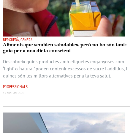
BERGUEDÀ, GENERAL
Aliments que semblen saludables, però no ho són tant:
guia per a una dieta conscient
Descobreix quins productes amb etiquetes enganyoses com
‘light’ o ‘natural’ poden contenir excessos de sucre i additius, i
quines són les millors alternatives per a la teva salut.
PROFESSIONALS
13 abril del 2026