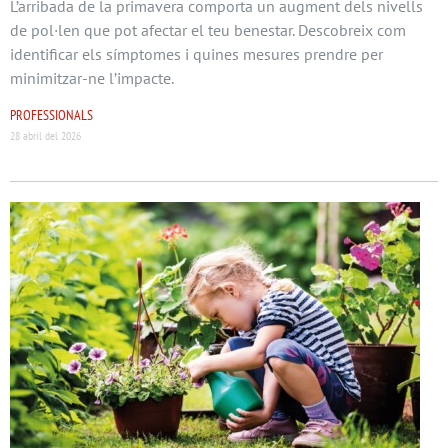
L’arribada de la primavera comporta un augment dels nivells
de pol·len que pot afectar el teu benestar. Descobreix com
identificar els símptomes i quines mesures prendre per
minimitzar-ne l’impacte.
PROFESSIONALS
28 abril del 2026