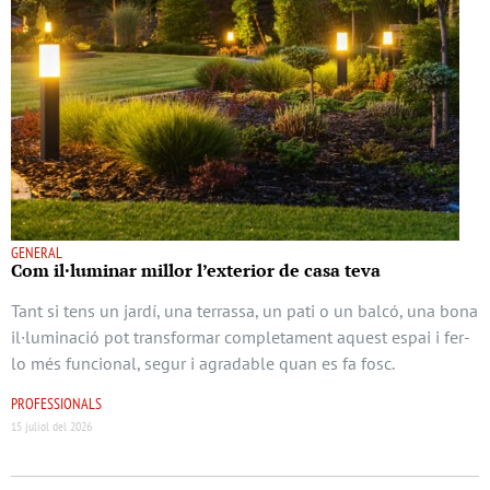
GENERAL
Com il·luminar millor l’exterior de casa teva
Tant si tens un jardí, una terrassa, un pati o un balcó, una bona
il·luminació pot transformar completament aquest espai i fer-
lo més funcional, segur i agradable quan es fa fosc.
PROFESSIONALS
15 juliol del 2026