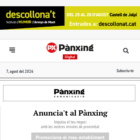
Digital
Subscriu-te
7, agost del 2026
Anuncia't al Pànxing
Impulsa el teu negoci
amb les nostres revistes de proximitat
Promociona el meu establiment