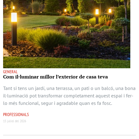
GENERAL
Com il·luminar millor l’exterior de casa teva
Tant si tens un jardí, una terrassa, un pati o un balcó, una bona
il·luminació pot transformar completament aquest espai i fer-
lo més funcional, segur i agradable quan es fa fosc.
PROFESSIONALS
15 juliol del 2026