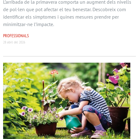
L’arribada de la primavera comporta un augment dels nivells
de pol·len que pot afectar el teu benestar. Descobreix com
identificar els símptomes i quines mesures prendre per
minimitzar-ne l’impacte.
PROFESSIONALS
28 abril del 2026