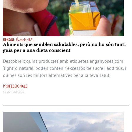
BERGUEDÀ, GENERAL
Aliments que semblen saludables, però no ho són tant:
guia per a una dieta conscient
Descobreix quins productes amb etiquetes enganyoses com
‘light’ o ‘natural’ poden contenir excessos de sucre i additius, i
quines són les millors alternatives per a la teva salut.
PROFESSIONALS
13 abril del 2026