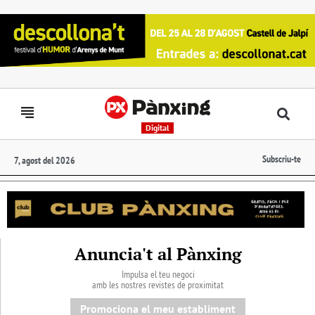
Digital
Subscriu-te
7, agost del 2026
Anuncia't al Pànxing
Impulsa el teu negoci
amb les nostres revistes de proximitat
Promociona el meu establiment