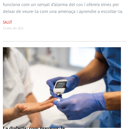
funciona com un senyal d’alarma del cos i ofereix eines per
deixar de veure-la com una amenaça i aprendre a escoltar-la.
SALUT
13 abril del 2026
La diabetis: com prevenir-la