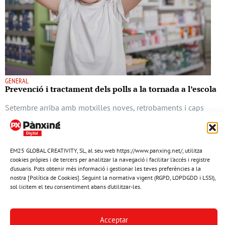
GENERAL
Prevenció i tractament dels polls a la tornada a l’escola
Setembre arriba amb motxilles noves, retrobaments i caps
junts al pati. I amb ells, els polls. No són un signe de manca
d’higiene, però sí un problema que cal abordar amb rapidesa i
constància.
EM25 GLOBAL CREATIVITY, SL, al seu web https://www.panxing.net/, utilitza
cookies pròpies i de tercers per analitzar la navegació i facilitar l’accés i registre
SALUT
d’usuaris. Pots obtenir més informació i gestionar les teves preferències a la
30 agost del 2025
nostra [Política de Cookies]. Seguint la normativa vigent (RGPD, LOPDGDD i LSSI),
sol·licitem el teu consentiment abans d’utilitzar-les.
Acceptar