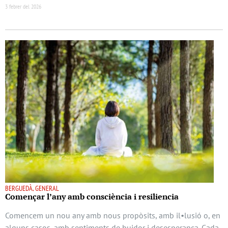
3 febrer del 2026
BERGUEDÀ, GENERAL
Començar l’any amb consciència i resiliencia
Comencem un nou any amb nous propòsits, amb il•lusió o, en
alguns casos, amb sentiments de buidor i desesperança. Cada