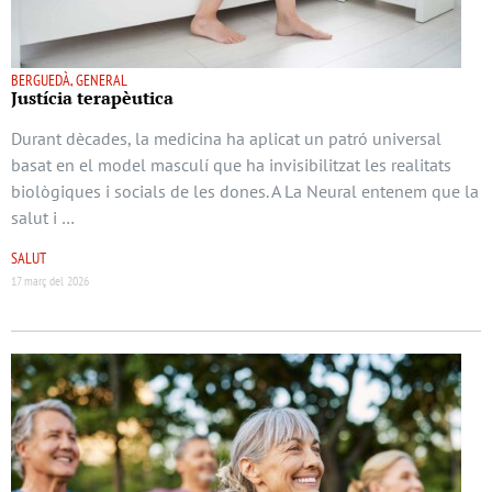
BERGUEDÀ, GENERAL
Justícia terapèutica
Durant dècades, la medicina ha aplicat un patró universal
basat en el model masculí que ha invisibilitzat les realitats
biològiques i socials de les dones. A La Neural entenem que la
salut i …
SALUT
17 març del 2026