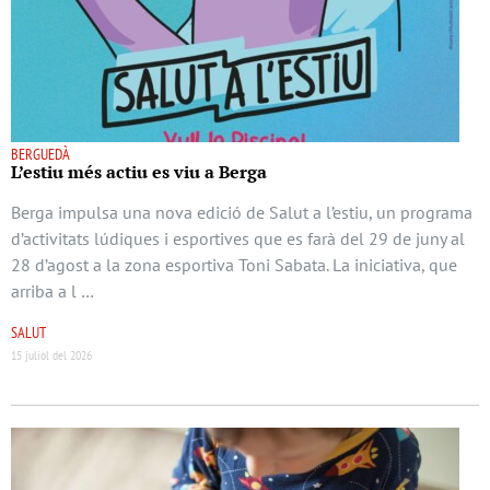
BERGUEDÀ
L’estiu més actiu es viu a Berga
Berga impulsa una nova edició de Salut a l’estiu, un programa
d’activitats lúdiques i esportives que es farà del 29 de juny al
28 d’agost a la zona esportiva Toni Sabata. La iniciativa, que
arriba a l …
SALUT
15 juliol del 2026