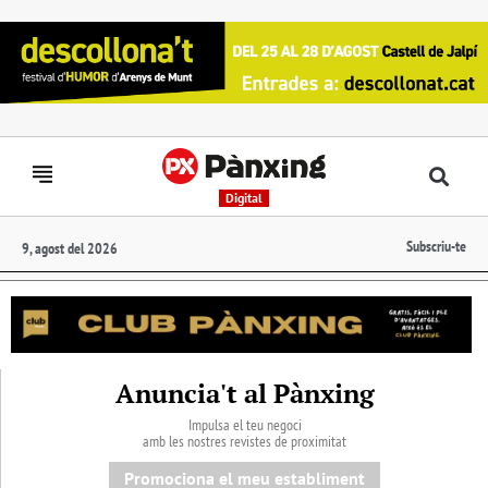
Digital
Subscriu-te
9, agost del 2026
Anuncia't al Pànxing
Impulsa el teu negoci
amb les nostres revistes de proximitat
Promociona el meu establiment