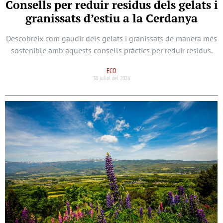
Consells per reduir residus dels gelats i
granissats d’estiu a la Cerdanya
Descobreix com gaudir dels gelats i granissats de manera més
sostenible amb aquests consells pràctics per reduir residus.
ECO
30 juliol del 2026