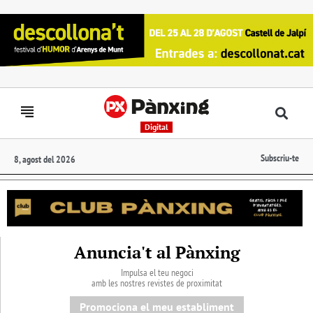
Digital
Subscriu-te
8, agost del 2026
Anuncia't al Pànxing
Impulsa el teu negoci
amb les nostres revistes de proximitat
Promociona el meu establiment