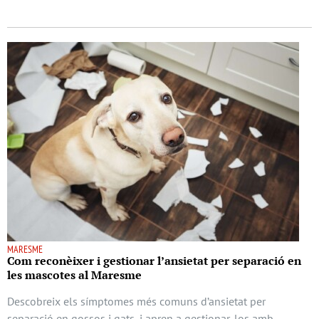
MARESME
Com reconèixer i gestionar l’ansietat per separació en
les mascotes al Maresme
Descobreix els símptomes més comuns d’ansietat per
separació en gossos i gats, i apren a gestionar-los amb