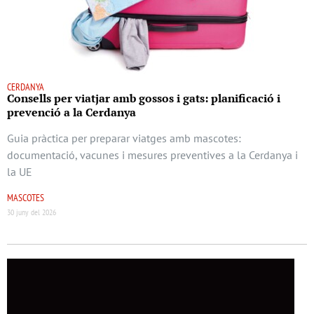
CERDANYA
Consells per viatjar amb gossos i gats: planificació i
prevenció a la Cerdanya
Guia pràctica per preparar viatges amb mascotes:
documentació, vacunes i mesures preventives a la Cerdanya i
la UE
MASCOTES
30 juny del 2026