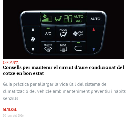
CERDANYA
Consells per mantenir el circuit d’aire condicionat del
cotxe en bon estat
Guia pràctica per allargar la vida útil del sistema de
climatització del vehicle amb manteniment preventiu i hàbits
senzills
GENERAL
30 juny del 2026