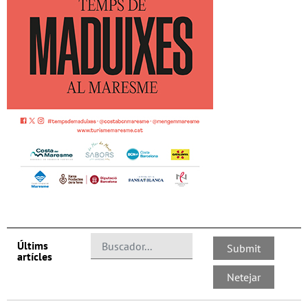
Últims
artícles