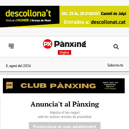
Digital
Subscriu-te
8, agost del 2026
Anuncia't al Pànxing
Impulsa el teu negoci
amb les nostres revistes de proximitat
Promociona el meu establiment