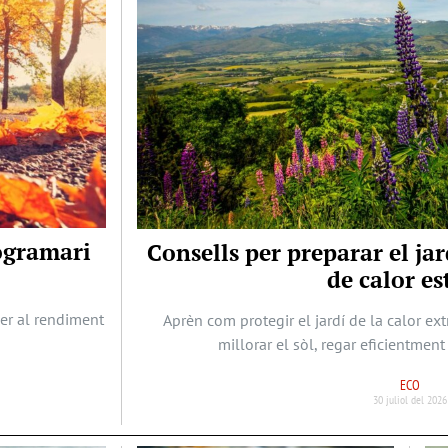
rogramari
Consells per preparar el j
de calor es
per al rendiment
Aprèn com protegir el jardí de la calor ex
millorar el sòl, regar eficientment 
ECO
30 juliol del 2026