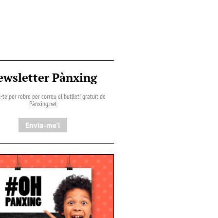
ewsletter Pànxing
-te per rebre per correu el butlletí gratuït de
Pànxing.net​
Envia-me'l