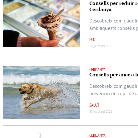
Consells per reduir re
Cerdanya
Descobreix com gaudir 
amb aquests consells pr
ECO
30 juliol del 2026
CERDANYA
Consells per anar a 
Descobreix com gaudir
prevenció de cops de cal
SALUT
30 juliol del 2026
CERDANYA