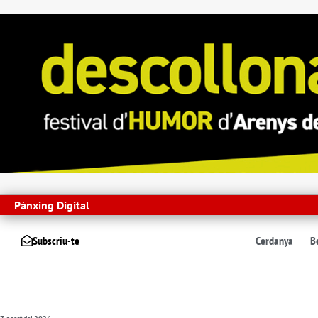
Pànxing Digital
Subscriu-te
Cerdanya
B