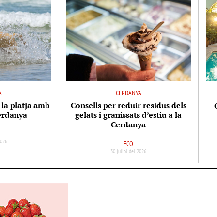
A
CERDANYA
 la platja amb
Consells per reduir residus dels
Cerdanya
gelats i granissats d’estiu a la
Cerdanya
2026
ECO
30 juliol del 2026