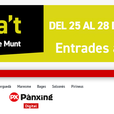
erguedà
Maresme
Bages
Solsonès
Pirineus
Digital