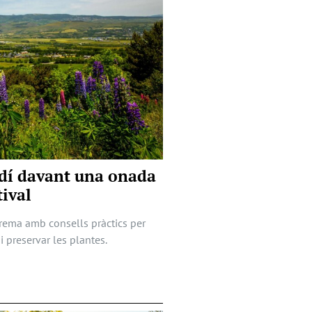
ardí davant una onada
tival
trema amb consells pràctics per
i preservar les plantes.