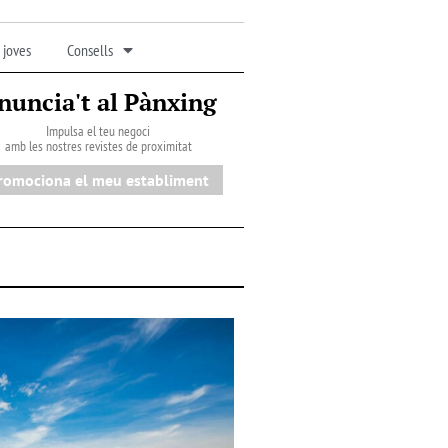
 joves
Consells
nuncia't al Pànxing
Impulsa el teu negoci
amb les nostres revistes de proximitat
romociona el meu establiment