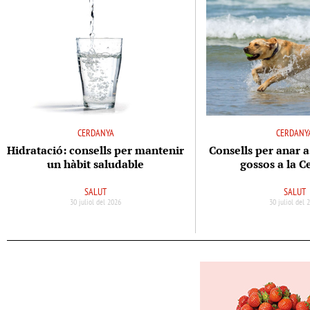
CERDANYA
CERDANY
Hidratació: consells per mantenir
Consells per anar a
un hàbit saludable
gossos a la 
SALUT
SALUT
30 juliol del 2026
30 juliol del 