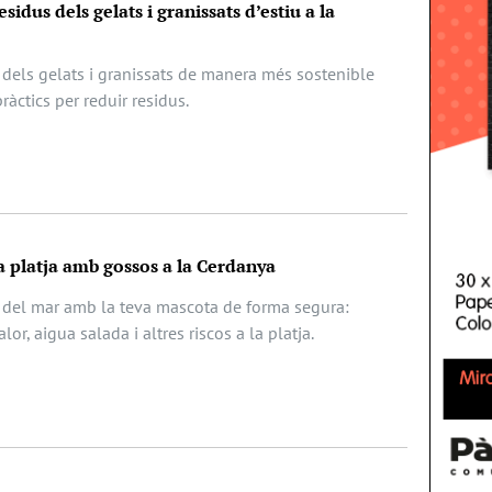
sidus dels gelats i granissats d’estiu a la
dels gelats i granissats de manera més sostenible
àctics per reduir residus.
la platja amb gossos a la Cerdanya
 del mar amb la teva mascota de forma segura:
or, aigua salada i altres riscos a la platja.