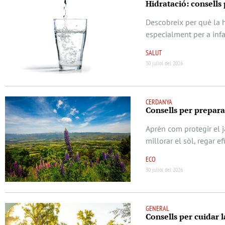
Hidratació: consells
Descobreix per què la h
especialment per a infa
SALUT
30 juliol del 2026
CERDANYA
Consells per prepara
Aprèn com protegir el j
millorar el sòl, regar e
ECO
30 juliol del 2026
GENERAL
Consells per cuidar l