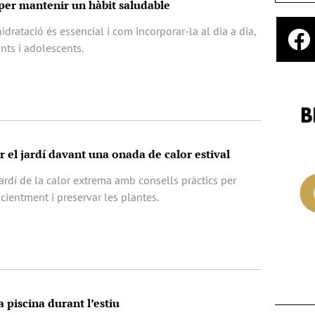
 per mantenir un hàbit saludable
idratació és essencial i com incorporar-la al dia a dia,
nts i adolescents.
r el jardí davant una onada de calor estival
ardí de la calor extrema amb consells pràctics per
ficientment i preservar les plantes.
a piscina durant l’estiu