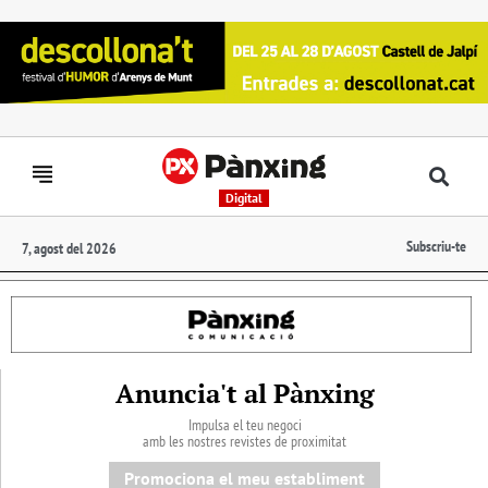
Digital
Subscriu-te
7, agost del 2026
Anuncia't al Pànxing
Impulsa el teu negoci
amb les nostres revistes de proximitat
Promociona el meu establiment