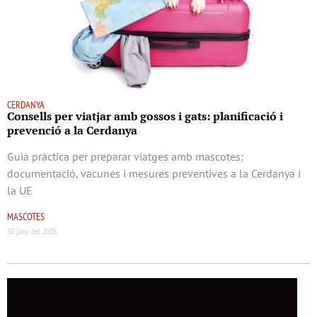
CERDANYA
Consells per viatjar amb gossos i gats: planificació i
prevenció a la Cerdanya
Guia pràctica per preparar viatges amb mascotes:
documentació, vacunes i mesures preventives a la Cerdanya i
la UE
MASCOTES
30 juny del 2026