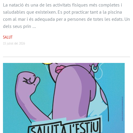
La natació és una de les activitats físiques més completes i
saludables que existeixen. Es pot practicar tant a la piscina
com al mar i és adequada per a persones de totes les edats. Un
dels seus prin …
SALUT
15 juliol del 2026