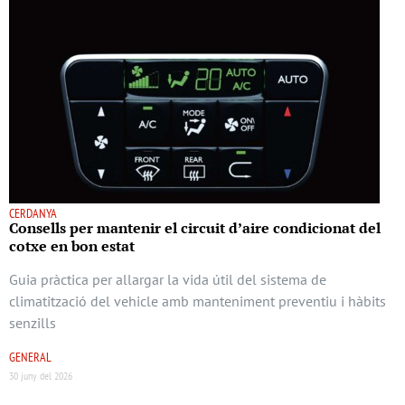
CERDANYA
Consells per mantenir el circuit d’aire condicionat del
cotxe en bon estat
Guia pràctica per allargar la vida útil del sistema de
climatització del vehicle amb manteniment preventiu i hàbits
senzills
GENERAL
30 juny del 2026