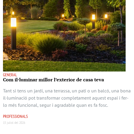
GENERAL
Com il·luminar millor l’exterior de casa teva
Tant si tens un jardí, una terrassa, un pati o un balcó, una bona
il·luminació pot transformar completament aquest espai i fer-
lo més funcional, segur i agradable quan es fa fosc.
PROFESSIONALS
15 juliol del 2026