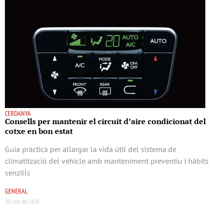
CERDANYA
Consells per mantenir el circuit d’aire condicionat del
cotxe en bon estat
Guia pràctica per allargar la vida útil del sistema de
climatització del vehicle amb manteniment preventiu i hàbits
senzills
GENERAL
30 juny del 2026