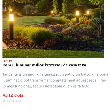
GENERAL
Com il·luminar millor l’exterior de casa teva
Tant si tens un jardí, una terrassa, un pati o un balcó, una bona
il·luminació pot transformar completament aquest espai i fer-
lo més funcional, segur i agradable quan es fa fosc.
PROFESSIONALS
15 juliol del 2026