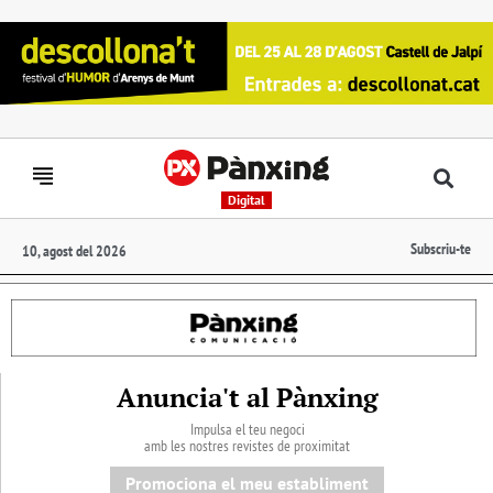
Digital
Subscriu-te
10, agost del 2026
Anuncia't al Pànxing
Impulsa el teu negoci
amb les nostres revistes de proximitat
Promociona el meu establiment