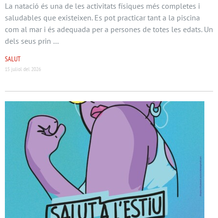
La natació és una de les activitats físiques més completes i
saludables que existeixen. Es pot practicar tant a la piscina
com al mar i és adequada per a persones de totes les edats. Un
dels seus prin …
SALUT
15 juliol del 2026