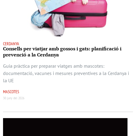
CERDANYA
Consells per viatjar amb gossos i gats: planificació i
prevenció a la Cerdanya
Guia pràctica per preparar viatges amb mascotes:
documentació, vacunes i mesures preventives a la Cerdanya i
la UE
MASCOTES
30 juny del 2026