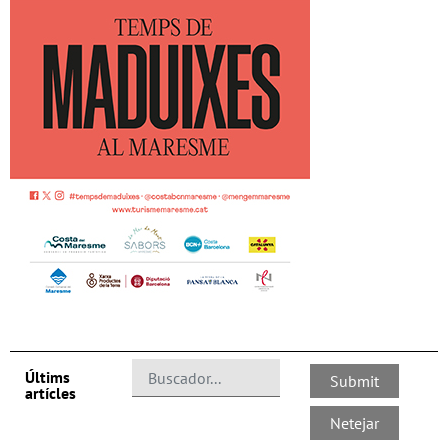
Últims
artícles