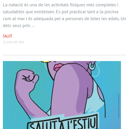
La natació és una de les activitats físiques més completes i
saludables que existeixen. Es pot practicar tant a la piscina
com al mar i és adequada per a persones de totes les edats. Un
dels seus prin …
SALUT
15 juliol del 2026