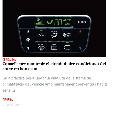
CERDANYA
Consells per mantenir el circuit d’aire condicionat del
cotxe en bon estat
Guia pràctica per allargar la vida útil del sistema de
climatització del vehicle amb manteniment preventiu i hàbits
senzills
GENERAL
30 juny del 2026