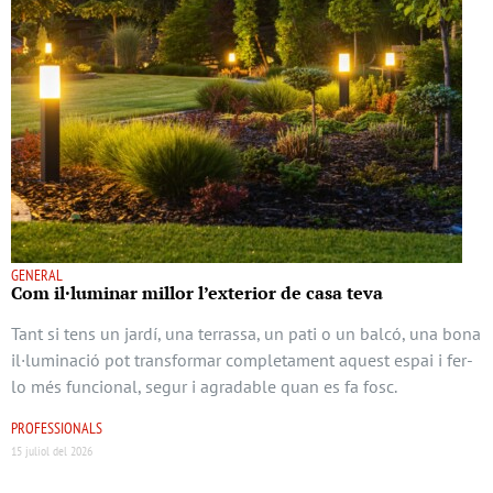
GENERAL
Com il·luminar millor l’exterior de casa teva
Tant si tens un jardí, una terrassa, un pati o un balcó, una bona
il·luminació pot transformar completament aquest espai i fer-
lo més funcional, segur i agradable quan es fa fosc.
PROFESSIONALS
15 juliol del 2026