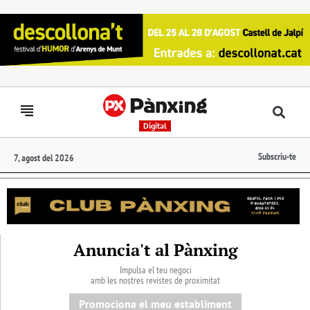
Digital
Subscriu-te
7, agost del 2026
Anuncia't al Pànxing
Impulsa el teu negoci
amb les nostres revistes de proximitat
Promociona el meu establiment