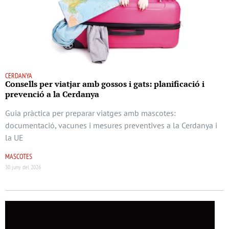
CERDANYA
Consells per viatjar amb gossos i gats: planificació i
prevenció a la Cerdanya
Guia pràctica per preparar viatges amb mascotes:
documentació, vacunes i mesures preventives a la Cerdanya i
la UE
MASCOTES
30 juny del 2026