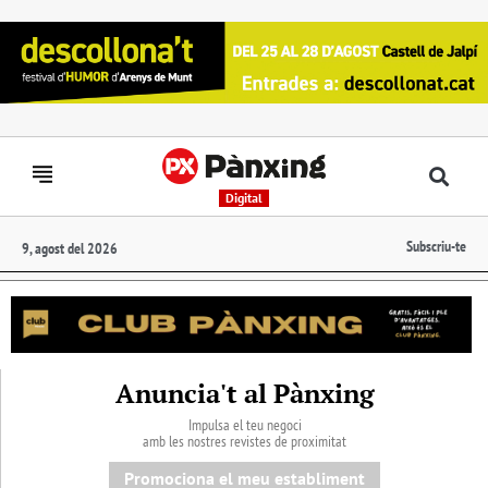
Digital
Subscriu-te
9, agost del 2026
Anuncia't al Pànxing
Impulsa el teu negoci
amb les nostres revistes de proximitat
Promociona el meu establiment