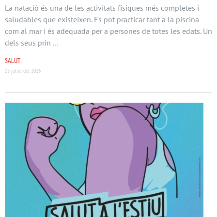
La natació és una de les activitats físiques més completes i
saludables que existeixen. Es pot practicar tant a la piscina
com al mar i és adequada per a persones de totes les edats. Un
dels seus prin …
SALUT
15 juliol del 2026