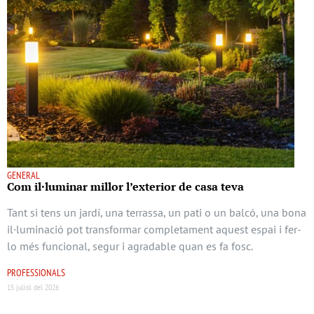
GENERAL
Com il·luminar millor l’exterior de casa teva
Tant si tens un jardí, una terrassa, un pati o un balcó, una bona
il·luminació pot transformar completament aquest espai i fer-
lo més funcional, segur i agradable quan es fa fosc.
PROFESSIONALS
15 juliol del 2026