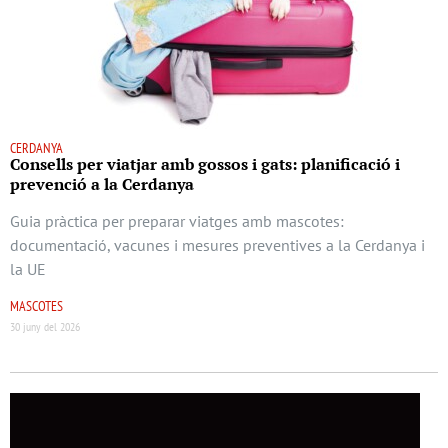
CERDANYA
Consells per viatjar amb gossos i gats: planificació i
prevenció a la Cerdanya
Guia pràctica per preparar viatges amb mascotes:
documentació, vacunes i mesures preventives a la Cerdanya i
la UE
MASCOTES
30 juny del 2026