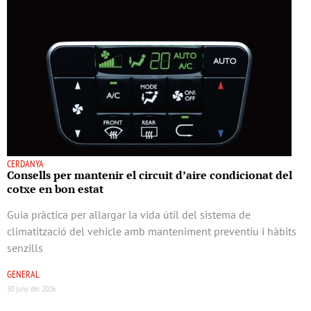
CERDANYA
Consells per mantenir el circuit d’aire condicionat del
cotxe en bon estat
Guia pràctica per allargar la vida útil del sistema de
climatització del vehicle amb manteniment preventiu i hàbits
senzills
GENERAL
30 juny del 2026