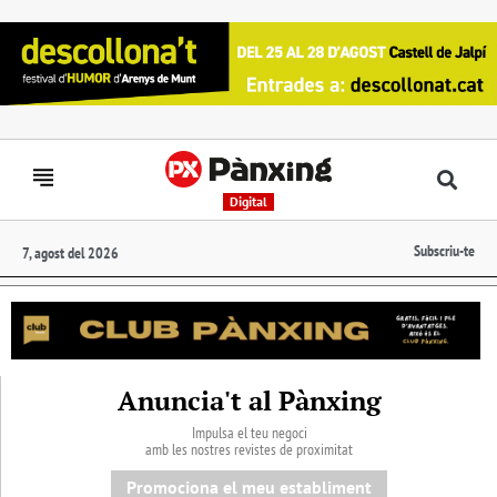
Digital
Subscriu-te
7, agost del 2026
Anuncia't al Pànxing
Impulsa el teu negoci
amb les nostres revistes de proximitat
Promociona el meu establiment