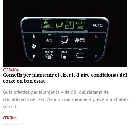
CERDANYA
Consells per mantenir el circuit d’aire condicionat del
cotxe en bon estat
Guia pràctica per allargar la vida útil del sistema de
climatització del vehicle amb manteniment preventiu i hàbits
senzills
GENERAL
30 juny del 2026