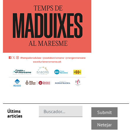
Últims
artícles