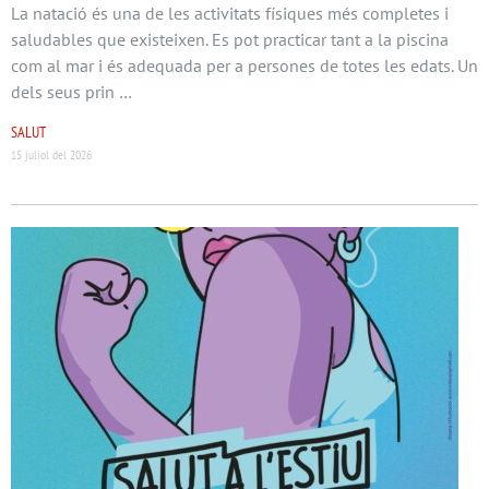
La natació és una de les activitats físiques més completes i
saludables que existeixen. Es pot practicar tant a la piscina
com al mar i és adequada per a persones de totes les edats. Un
dels seus prin …
SALUT
15 juliol del 2026