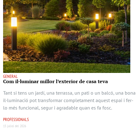
GENERAL
Com il·luminar millor l’exterior de casa teva
Tant si tens un jardí, una terrassa, un pati o un balcó, una bona
il·luminació pot transformar completament aquest espai i fer-
lo més funcional, segur i agradable quan es fa fosc.
PROFESSIONALS
15 juliol del 2026