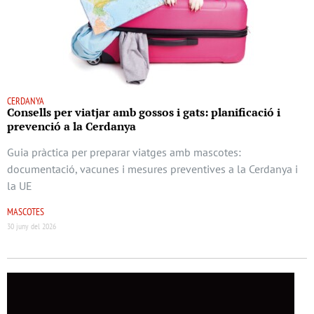
CERDANYA
Consells per viatjar amb gossos i gats: planificació i
prevenció a la Cerdanya
Guia pràctica per preparar viatges amb mascotes:
documentació, vacunes i mesures preventives a la Cerdanya i
la UE
MASCOTES
30 juny del 2026