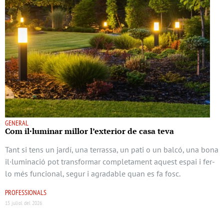
GENERAL
Com il·luminar millor l’exterior de casa teva
Tant si tens un jardí, una terrassa, un pati o un balcó, una bona
il·luminació pot transformar completament aquest espai i fer-
lo més funcional, segur i agradable quan es fa fosc.
PROFESSIONALS
15 juliol del 2026