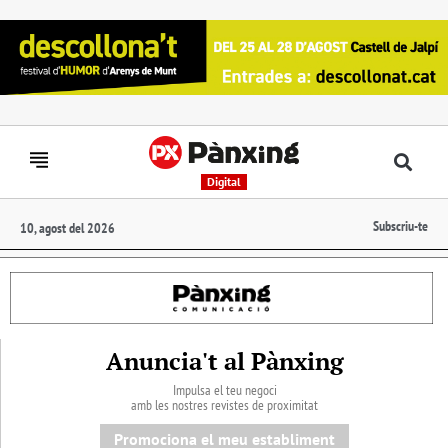
Digital
Subscriu-te
10, agost del 2026
Anuncia't al Pànxing
Impulsa el teu negoci
amb les nostres revistes de proximitat
Promociona el meu establiment