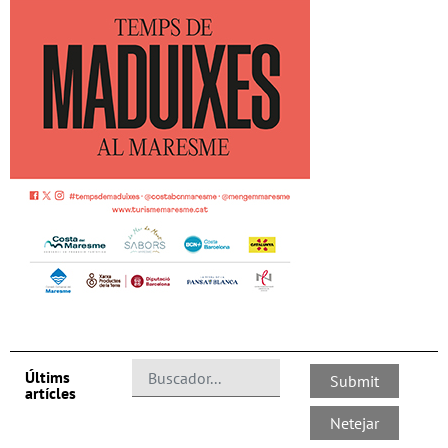
Últims
artícles