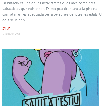
La natació és una de les activitats físiques més completes i
saludables que existeixen. Es pot practicar tant a la piscina
com al mar i és adequada per a persones de totes les edats. Un
dels seus prin …
SALUT
15 juliol del 2026