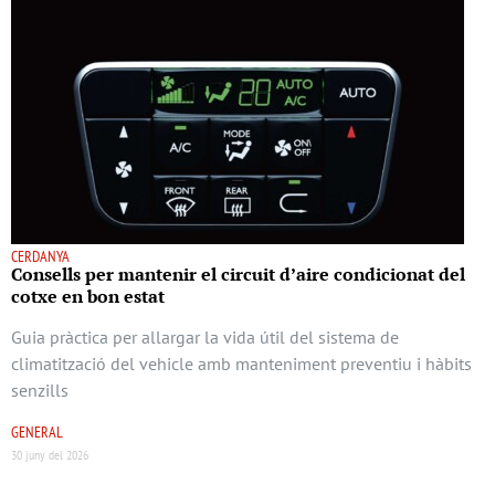
CERDANYA
Consells per mantenir el circuit d’aire condicionat del
cotxe en bon estat
Guia pràctica per allargar la vida útil del sistema de
climatització del vehicle amb manteniment preventiu i hàbits
senzills
GENERAL
30 juny del 2026