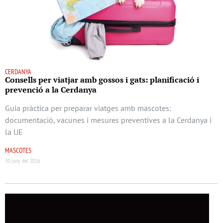
CERDANYA
Consells per viatjar amb gossos i gats: planificació i
prevenció a la Cerdanya
Guia pràctica per preparar viatges amb mascotes:
documentació, vacunes i mesures preventives a la Cerdanya i
la UE
MASCOTES
30 juny del 2026