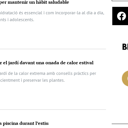
 per mantenir un hàbit saludable
idratació és essencial i com incorporar-la al dia a dia,
nts i adolescents.
r el jardí davant una onada de calor estival
ardí de la calor extrema amb consells pràctics per
ficientment i preservar les plantes.
a piscina durant l’estiu