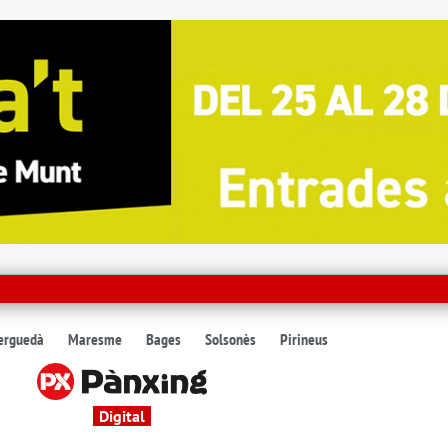
erguedà
Maresme
Bages
Solsonès
Pirineus
Digital