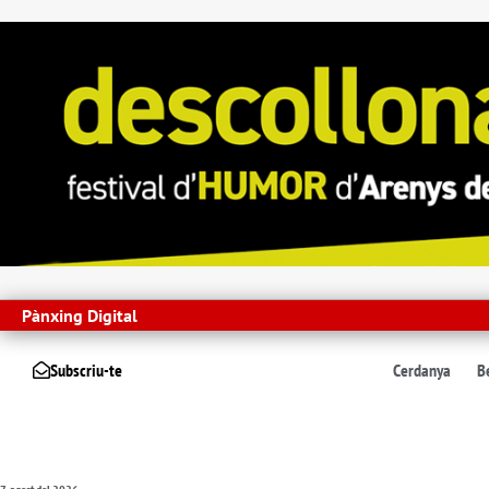
Pànxing Digital
Subscriu-te
Cerdanya
B