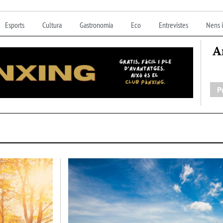
Esports
Cultura
Gastronomia
Eco
Entrevistes
Nens i
A
P