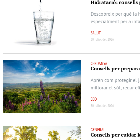
Hidratació: consells
Descobreix per què la h
especialment per a infa
SALUT
30 juliol del 2026
CERDANYA
Consells per prepara
Aprèn com protegir el j
millorar el sòl, regar e
ECO
30 juliol del 2026
GENERAL
Consells per cuidar l