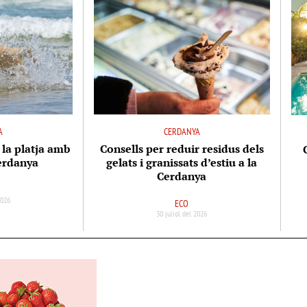
A
CERDANYA
 la platja amb
Consells per reduir residus dels
Cerdanya
gelats i granissats d’estiu a la
Cerdanya
2026
ECO
30 juliol del 2026