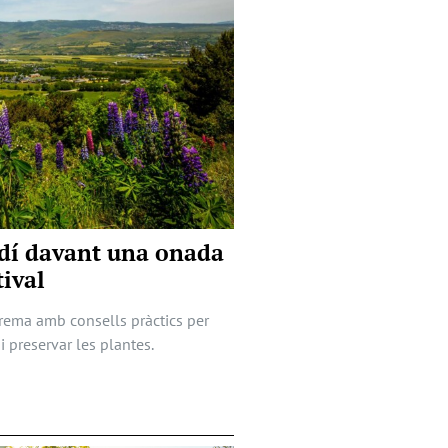
ardí davant una onada
tival
trema amb consells pràctics per
i preservar les plantes.