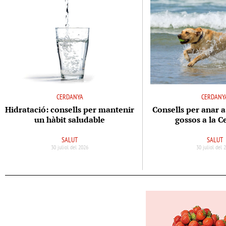
CERDANYA
CERDANY
Hidratació: consells per mantenir
Consells per anar a
un hàbit saludable
gossos a la 
SALUT
SALUT
30 juliol del 2026
30 juliol del 