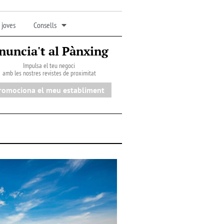
 joves
Consells
nuncia't al Pànxing
Impulsa el teu negoci
amb les nostres revistes de proximitat
romociona el meu establiment