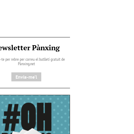
ewsletter Pànxing
-te per rebre per correu el butlletí gratuït de
Pànxing.net​
Envia-me'l