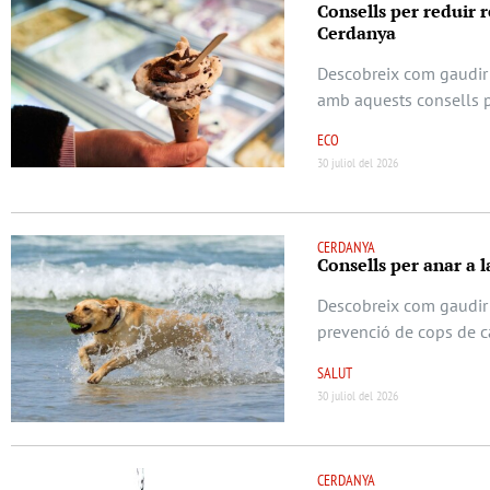
Consells per reduir re
Cerdanya
Descobreix com gaudir 
amb aquests consells pr
ECO
30 juliol del 2026
CERDANYA
Consells per anar a 
Descobreix com gaudir
prevenció de cops de cal
SALUT
30 juliol del 2026
CERDANYA