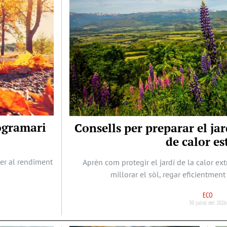
rogramari
Consells per preparar el j
de calor es
per al rendiment
Aprèn com protegir el jardí de la calor ex
millorar el sòl, regar eficientment 
ECO
30 juliol del 2026