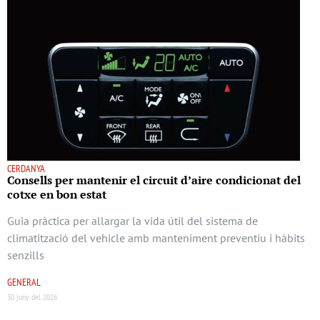
CERDANYA
Consells per mantenir el circuit d’aire condicionat del
cotxe en bon estat
Guia pràctica per allargar la vida útil del sistema de
climatització del vehicle amb manteniment preventiu i hàbits
senzills
GENERAL
30 juny del 2026