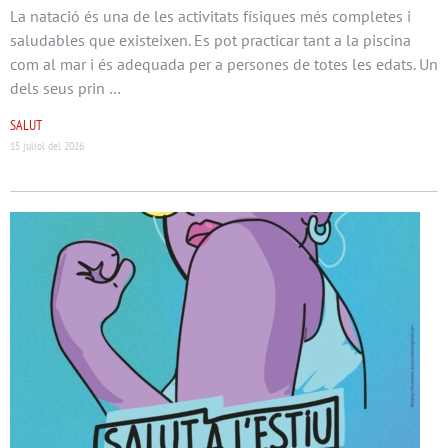
La natació és una de les activitats físiques més completes i
saludables que existeixen. Es pot practicar tant a la piscina
com al mar i és adequada per a persones de totes les edats. Un
dels seus prin …
SALUT
15 juliol del 2026