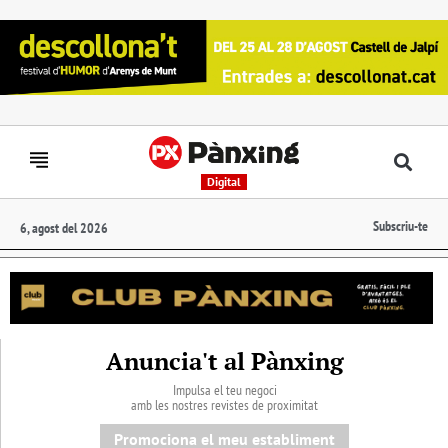
Digital
Subscriu-te
6, agost del 2026
Anuncia't al Pànxing
Impulsa el teu negoci
amb les nostres revistes de proximitat
Promociona el meu establiment