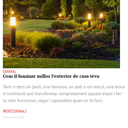
GENERAL
Com il·luminar millor l’exterior de casa teva
Tant si tens un jardí, una terrassa, un pati o un balcó, una bona
il·luminació pot transformar completament aquest espai i fer-
lo més funcional, segur i agradable quan es fa fosc.
PROFESSIONALS
15 juliol del 2026