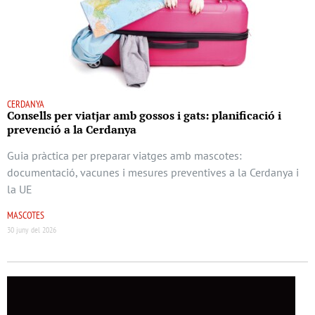
CERDANYA
Consells per viatjar amb gossos i gats: planificació i
prevenció a la Cerdanya
Guia pràctica per preparar viatges amb mascotes:
documentació, vacunes i mesures preventives a la Cerdanya i
la UE
MASCOTES
30 juny del 2026