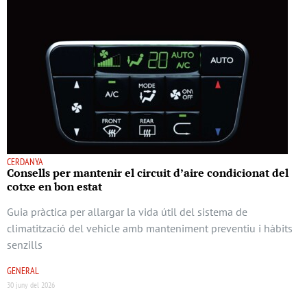
CERDANYA
Consells per mantenir el circuit d’aire condicionat del
cotxe en bon estat
Guia pràctica per allargar la vida útil del sistema de
climatització del vehicle amb manteniment preventiu i hàbits
senzills
GENERAL
30 juny del 2026