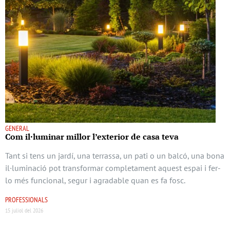
GENERAL
Com il·luminar millor l’exterior de casa teva
Tant si tens un jardí, una terrassa, un pati o un balcó, una bona
il·luminació pot transformar completament aquest espai i fer-
lo més funcional, segur i agradable quan es fa fosc.
PROFESSIONALS
15 juliol del 2026