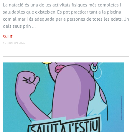
La natació és una de les activitats físiques més completes i
saludables que existeixen. Es pot practicar tant a la piscina
com al mar i és adequada per a persones de totes les edats. Un
dels seus prin …
SALUT
15 juliol del 2026