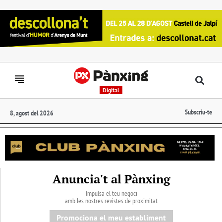
Digital
Subscriu-te
8, agost del 2026
Anuncia't al Pànxing
Impulsa el teu negoci
amb les nostres revistes de proximitat
Promociona el meu establiment