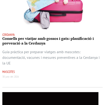
CERDANYA
Consells per viatjar amb gossos i gats: planificació i
prevenció a la Cerdanya
Guia pràctica per preparar viatges amb mascotes:
documentació, vacunes i mesures preventives a la Cerdanya i
la UE
MASCOTES
30 juny del 2026