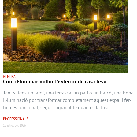
GENERAL
Com il·luminar millor l’exterior de casa teva
Tant si tens un jardí, una terrassa, un pati o un balcó, una bona
il·luminació pot transformar completament aquest espai i fer-
lo més funcional, segur i agradable quan es fa fosc.
PROFESSIONALS
15 juliol del 2026