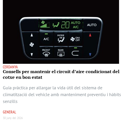
CERDANYA
Consells per mantenir el circuit d’aire condicionat del
cotxe en bon estat
Guia pràctica per allargar la vida útil del sistema de
climatització del vehicle amb manteniment preventiu i hàbits
senzills
GENERAL
30 juny del 2026