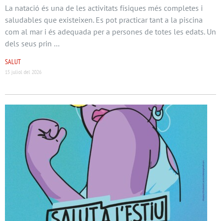
La natació és una de les activitats físiques més completes i
saludables que existeixen. Es pot practicar tant a la piscina
com al mar i és adequada per a persones de totes les edats. Un
dels seus prin …
SALUT
15 juliol del 2026