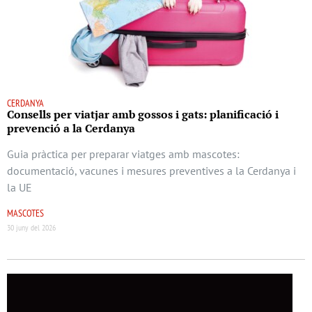
CERDANYA
Consells per viatjar amb gossos i gats: planificació i
prevenció a la Cerdanya
Guia pràctica per preparar viatges amb mascotes:
documentació, vacunes i mesures preventives a la Cerdanya i
la UE
MASCOTES
30 juny del 2026