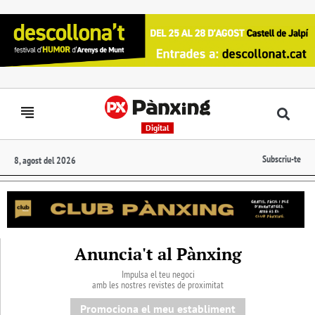
Digital
Subscriu-te
8, agost del 2026
Anuncia't al Pànxing
Impulsa el teu negoci
amb les nostres revistes de proximitat
Promociona el meu establiment