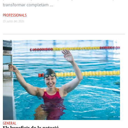
transformar completam …
PROFESSIONALS
15 juliol del 2026
GENERAL
Els beneﬁcis de la natació