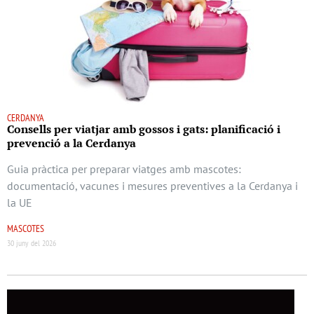
CERDANYA
Consells per viatjar amb gossos i gats: planificació i
prevenció a la Cerdanya
Guia pràctica per preparar viatges amb mascotes:
documentació, vacunes i mesures preventives a la Cerdanya i
la UE
MASCOTES
30 juny del 2026