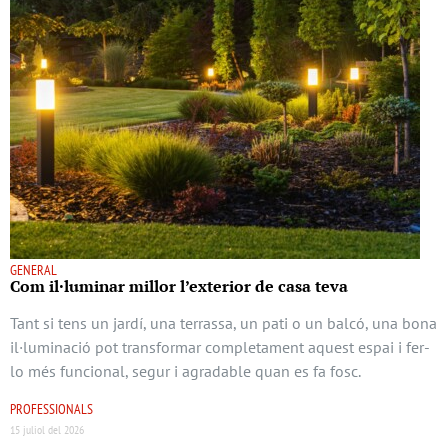
GENERAL
Com il·luminar millor l’exterior de casa teva
Tant si tens un jardí, una terrassa, un pati o un balcó, una bona
il·luminació pot transformar completament aquest espai i fer-
lo més funcional, segur i agradable quan es fa fosc.
PROFESSIONALS
15 juliol del 2026