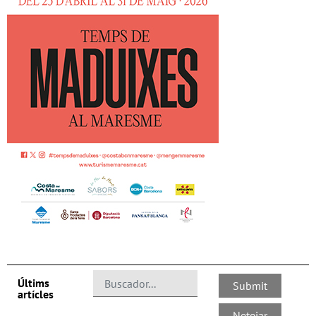
Últims
artícles