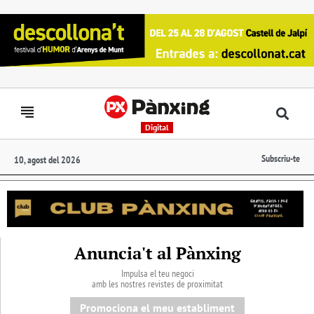
Digital
Subscriu-te
10, agost del 2026
Anuncia't al Pànxing
Impulsa el teu negoci
amb les nostres revistes de proximitat
Promociona el meu establiment