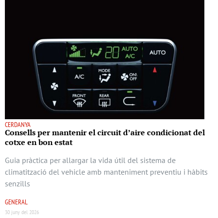
CERDANYA
Consells per mantenir el circuit d’aire condicionat del
cotxe en bon estat
Guia pràctica per allargar la vida útil del sistema de
climatització del vehicle amb manteniment preventiu i hàbits
senzills
GENERAL
30 juny del 2026