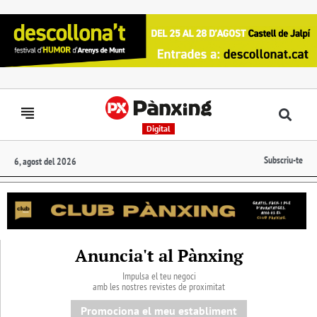
Digital
Subscriu-te
6, agost del 2026
Anuncia't al Pànxing
Impulsa el teu negoci
amb les nostres revistes de proximitat
Promociona el meu establiment