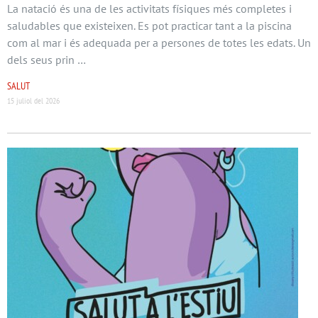
La natació és una de les activitats físiques més completes i
saludables que existeixen. Es pot practicar tant a la piscina
com al mar i és adequada per a persones de totes les edats. Un
dels seus prin …
SALUT
15 juliol del 2026