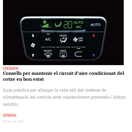
CERDANYA
Consells per mantenir el circuit d’aire condicionat del
cotxe en bon estat
Guia pràctica per allargar la vida útil del sistema de
climatització del vehicle amb manteniment preventiu i hàbits
senzills
GENERAL
30 juny del 2026