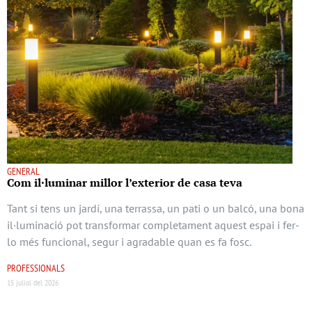
GENERAL
Com il·luminar millor l’exterior de casa teva
Tant si tens un jardí, una terrassa, un pati o un balcó, una bona
il·luminació pot transformar completament aquest espai i fer-
lo més funcional, segur i agradable quan es fa fosc.
PROFESSIONALS
15 juliol del 2026