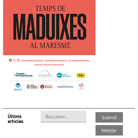
Últims
artícles