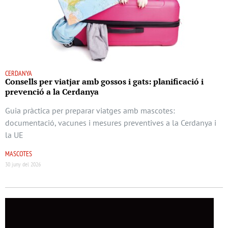
CERDANYA
Consells per viatjar amb gossos i gats: planificació i
prevenció a la Cerdanya
Guia pràctica per preparar viatges amb mascotes:
documentació, vacunes i mesures preventives a la Cerdanya i
la UE
MASCOTES
30 juny del 2026