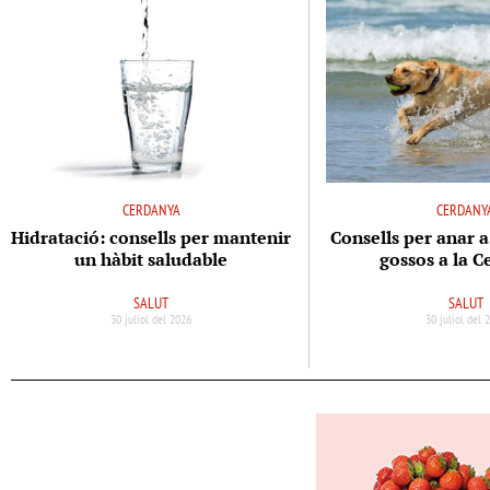
CERDANYA
CERDANY
Hidratació: consells per mantenir
Consells per anar a
un hàbit saludable
gossos a la 
SALUT
SALUT
30 juliol del 2026
30 juliol del 