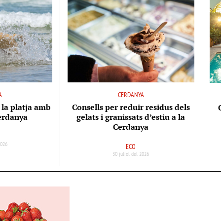
A
CERDANYA
 la platja amb
Consells per reduir residus dels
Cerdanya
gelats i granissats d’estiu a la
Cerdanya
2026
ECO
30 juliol del 2026