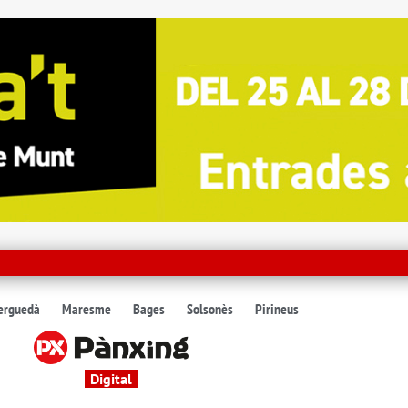
erguedà
Maresme
Bages
Solsonès
Pirineus
Digital