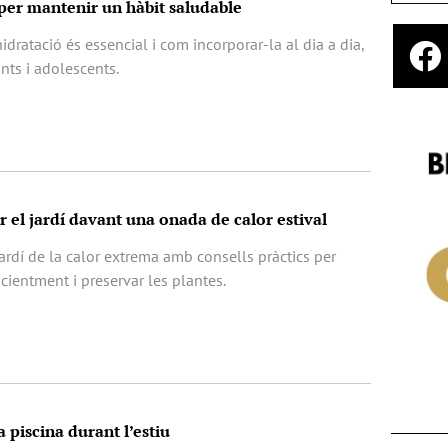
 per mantenir un hàbit saludable
idratació és essencial i com incorporar-la al dia a dia,
nts i adolescents.
r el jardí davant una onada de calor estival
ardí de la calor extrema amb consells pràctics per
ficientment i preservar les plantes.
a piscina durant l’estiu