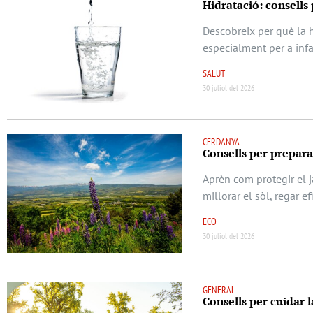
Hidratació: consells
Descobreix per què la h
especialment per a infa
SALUT
30 juliol del 2026
CERDANYA
Consells per prepara
Aprèn com protegir el j
millorar el sòl, regar e
ECO
30 juliol del 2026
GENERAL
Consells per cuidar l