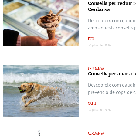
Consells per reduir re
Cerdanya
Descobreix com gaudir 
amb aquests consells pr
ECO
30 juliol del 2026
CERDANYA
Consells per anar a 
Descobreix com gaudir
prevenció de cops de cal
SALUT
30 juliol del 2026
CERDANYA