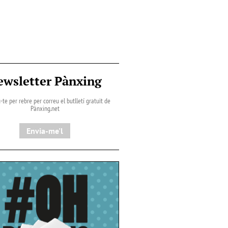
ewsletter Pànxing
-te per rebre per correu el butlletí gratuït de
Pànxing.net​
Envia-me'l