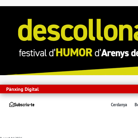
Pànxing Digital
Subscriu-te
Cerdanya
B