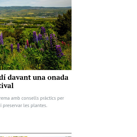
ardí davant una onada
tival
trema amb consells pràctics per
i preservar les plantes.