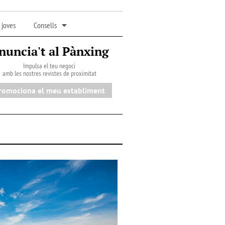
 joves
Consells
nuncia't al Pànxing
Impulsa el teu negoci
amb les nostres revistes de proximitat
romociona el meu establiment