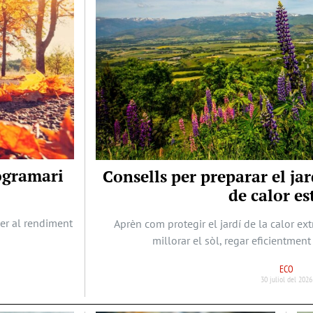
rogramari
Consells per preparar el j
de calor es
per al rendiment
Aprèn com protegir el jardí de la calor ex
millorar el sòl, regar eficientment 
ECO
30 juliol del 2026