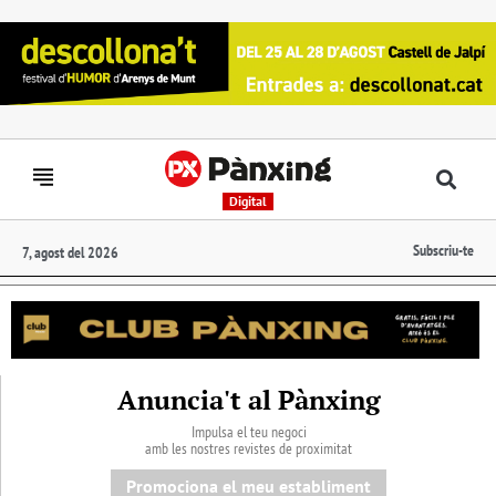
Digital
Subscriu-te
7, agost del 2026
Anuncia't al Pànxing
Impulsa el teu negoci
amb les nostres revistes de proximitat
Promociona el meu establiment