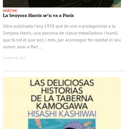
MARESME
La Senyora Harris se’n va a París
Obra publicada l’any 1958 que té com a protagonista a la
Senyora Harris, una persona de classe treballadora i humil,
que fa tot el que pot, i més, per aconseguir fer realitat el seu
somni: anar a Parí …
8 octubre del 2025