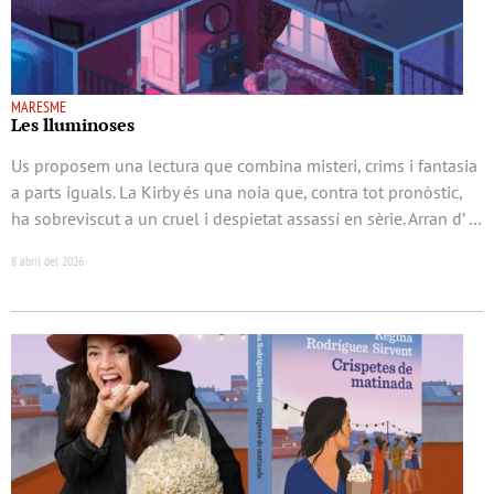
MARESME
Les lluminoses
Us proposem una lectura que combina misteri, crims i fantasia
a parts iguals. La Kirby és una noia que, contra tot pronòstic,
ha sobreviscut a un cruel i despietat assassí en sèrie. Arran d’ …
8 abril del 2026