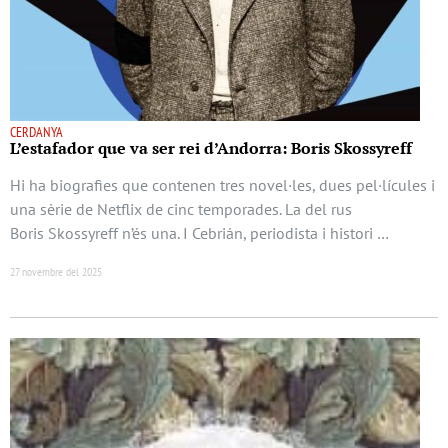
CERDANYA
L’estafador que va ser rei d’Andorra: Boris Skossyreff
Hi ha biografies que contenen tres novel·les, dues pel·lícules i
una sèrie de Netflix de cinc temporades. La del rus
Boris Skossyreff n’és una. I Cebrián, periodista i histori …
27 novembre del 2025