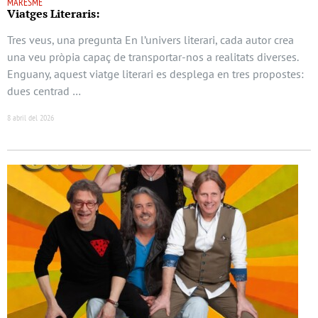
MARESME
Viatges Literaris:
Tres veus, una pregunta En l’univers literari, cada autor crea
una veu pròpia capaç de transportar-nos a realitats diverses.
Enguany, aquest viatge literari es desplega en tres propostes:
dues centrad …
8 abril del 2026