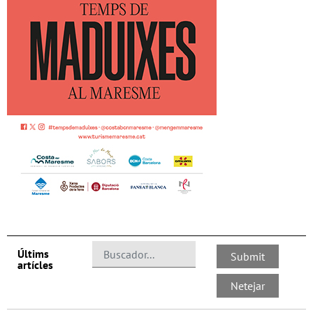
Últims
artícles