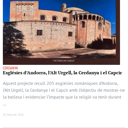
CERDANYA
Esglésies d’Andorra, l’Alt Urgell, la Cerdanya i el Capcir
Aquest projecte recull 205 esglésies romàniques d’Andorra,
l’Alt Urgell, la Cerdanya i el Capcir amb l’objectiu de mostrar-ne
la bellesa i evidenciar l’impacte que la religió va tenir durant
…
30 març del 2026