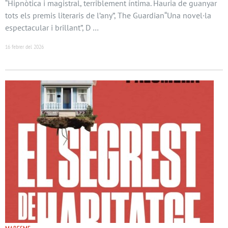
“Hipnòtica i magistral, terriblement íntima. Hauria de guanyar
tots els premis literaris de l’any”, The Guardian“Una novel·la
espectacular i brillant”, D …
16 febrer del 2026