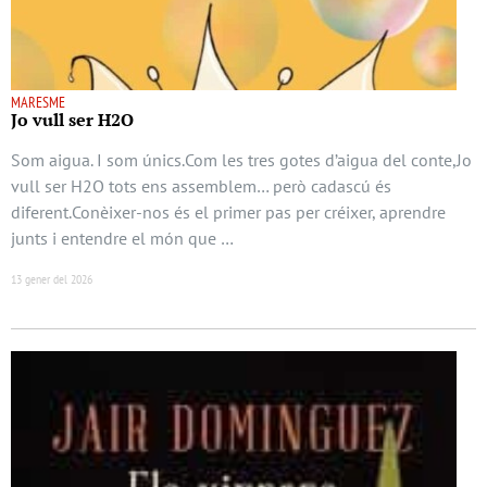
MARESME
Jo vull ser H2O
Som aigua. I som únics.Com les tres gotes d’aigua del conte,Jo
vull ser H2O tots ens assemblem… però cadascú és
diferent.Conèixer-nos és el primer pas per créixer, aprendre
junts i entendre el món que …
13 gener del 2026