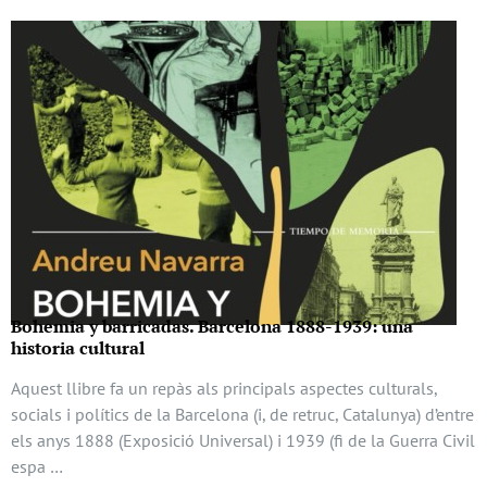
Bohemia y barricadas. Barcelona 1888-1939: una
historia cultural
Aquest llibre fa un repàs als principals aspectes culturals,
socials i polítics de la Barcelona (i, de retruc, Catalunya) d’entre
els anys 1888 (Exposició Universal) i 1939 (fi de la Guerra Civil
espa …