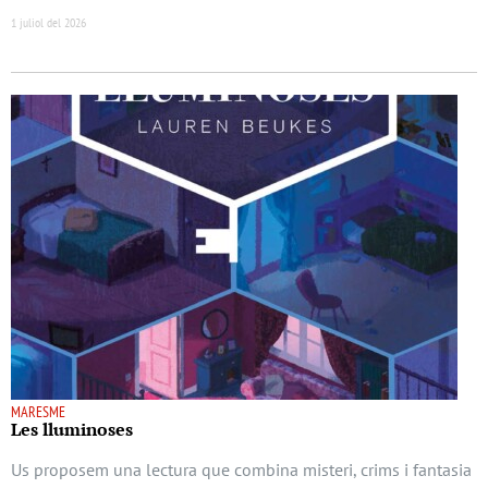
1 juliol del 2026
MARESME
Les lluminoses
Us proposem una lectura que combina misteri, crims i fantasia