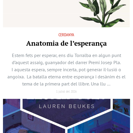
CERDANYA
Anatomia de l’esperança
Estem fets per esperar, ens diu Torralba en algun punt
d’aquest assaig, guanyador del darrer Premi Josep Pla.
I aquesta espera, sempre incerta, pot generar il·lusió o
angoixa. La batalla eterna entre esperança i desànim és el
tema de la primera part del llibre. Una llu …
1 juliol del 2026