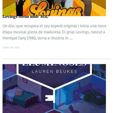
Lovings torna amb ‘SOL’
Un disc que recupera el seu esperit original i inicia una nova
etapa musical plena de maduresa. El grup Lovings, nascut a
Montgat l’any 1980, torna a l’escena m …
8 abril del 2026