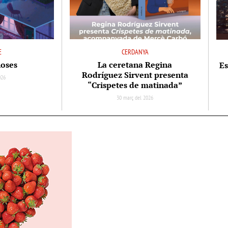
E
CERDANYA
noses
La ceretana Regina
Es
Rodríguez Sirvent presenta
026
“Crispetes de matinada”
30 març del 2026