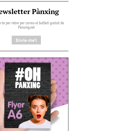
ewsletter Pànxing
-te per rebre per correu el butlletí gratuït de
Pànxing.net​
Envia-me'l