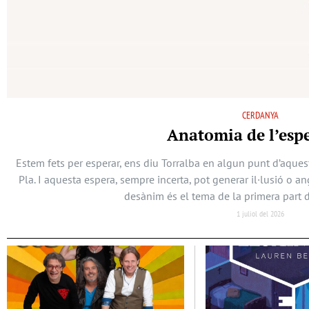
CERDANYA
Anatomia de l’esp
Estem fets per esperar, ens diu Torralba en algun punt d’aques
Pla. I aquesta espera, sempre incerta, pot generar il·lusió o a
desànim és el tema de la primera part d
1 juliol del 2026