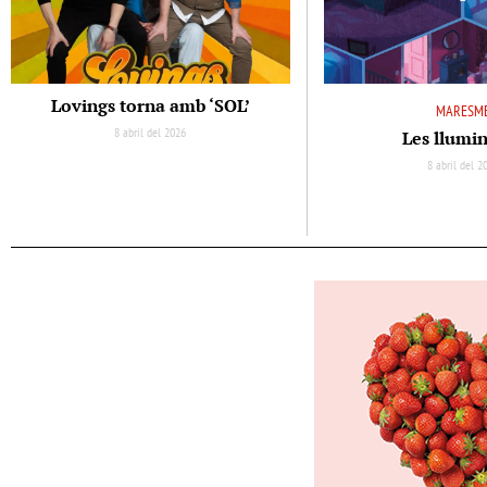
Lovings torna amb ‘SOL’
MARESM
8 abril del 2026
Les llumi
8 abril del 2