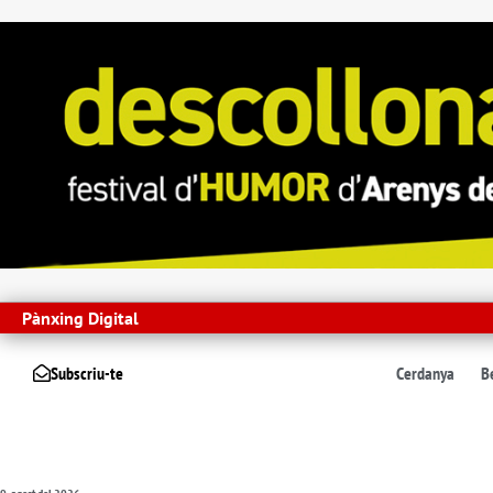
Pànxing Digital
Subscriu-te
Cerdanya
B