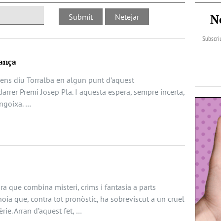
N
Subscriu
ança
 ens diu Torralba en algun punt d’aquest
arrer Premi Josep Pla. I aquesta espera, sempre incerta,
angoixa. …
a que combina misteri, crims i fantasia a parts
noia que, contra tot pronòstic, ha sobreviscut a un cruel
èrie. Arran d’aquest fet, …