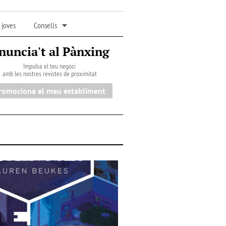
 joves
Consells
nuncia't al Pànxing
Impulsa el teu negoci
amb les nostres revistes de proximitat
romociona el meu establiment