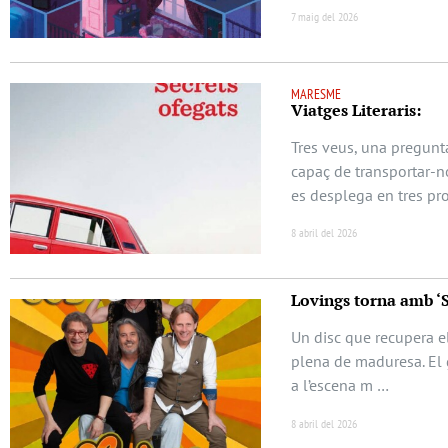
7 maig del 2026
MARESME
Viatges Literaris:
Tres veus, una pregunta
capaç de transportar-no
es desplega en tres pr
8 abril del 2026
Lovings torna amb ‘
Un disc que recupera el
plena de maduresa. El 
a l’escena m …
8 abril del 2026