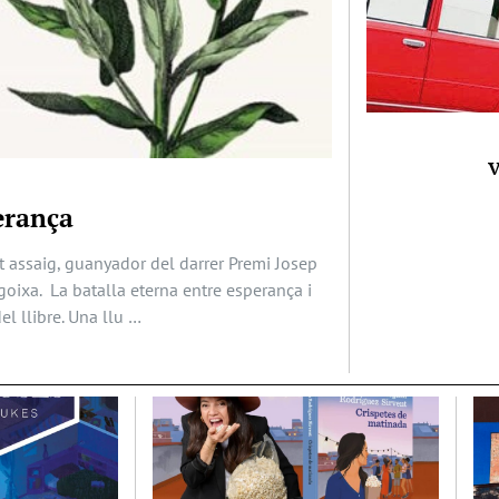
V
erança
t assaig, guanyador del darrer Premi Josep
ngoixa. La batalla eterna entre esperança i
el llibre. Una llu …