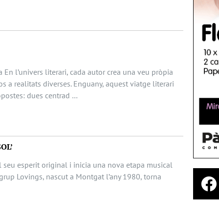
 En l’univers literari, cada autor crea una veu pròpia
s a realitats diverses. Enguany, aquest viatge literari
opostes: dues centrad …
SOL’
 seu esperit original i inicia una nova etapa musical
grup Lovings, nascut a Montgat l’any 1980, torna