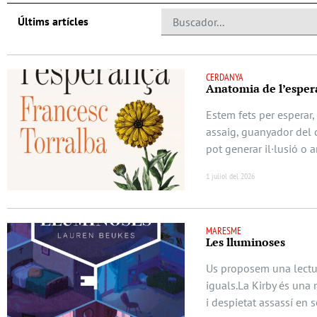
Últims artícles
CERDANYA
Anatomia de l’esper
Estem fets per esperar,
assaig, guanyador del d
pot generar il·lusió o 
1 juliol del 2026
MARESME
Les lluminoses
Us proposem una lectur
iguals.La Kirby és una 
i despietat assassí en s