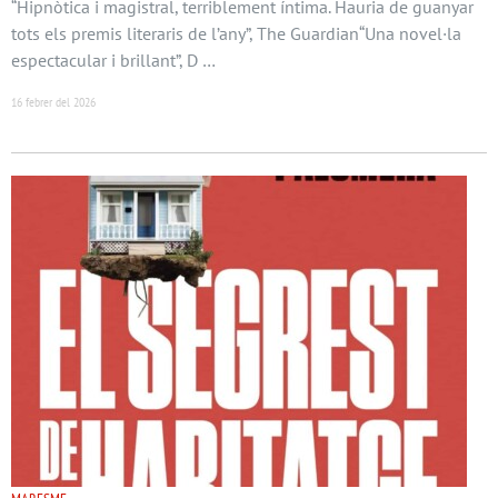
“Hipnòtica i magistral, terriblement íntima. Hauria de guanyar
tots els premis literaris de l’any”, The Guardian“Una novel·la
espectacular i brillant”, D …
16 febrer del 2026