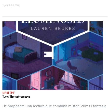
1 juliol del 2026
MARESME
Les lluminoses
Us proposem una lectura que combina misteri, crims i fantasia