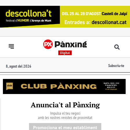
Digital
Subscriu-te
8, agost del 2026
Anuncia't al Pànxing
Impulsa el teu negoci
amb les nostres revistes de proximitat
Promociona el meu establiment