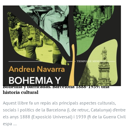
Bohemia y barricadas. Barcelona 1888-1939: una
historia cultural
Aquest llibre fa un repàs als principals aspectes culturals,
socials i polítics de la Barcelona (i, de retruc, Catalunya) d’entre
els anys 1888 (Exposició Universal) i 1939 (fi de la Guerra Civil
espa …