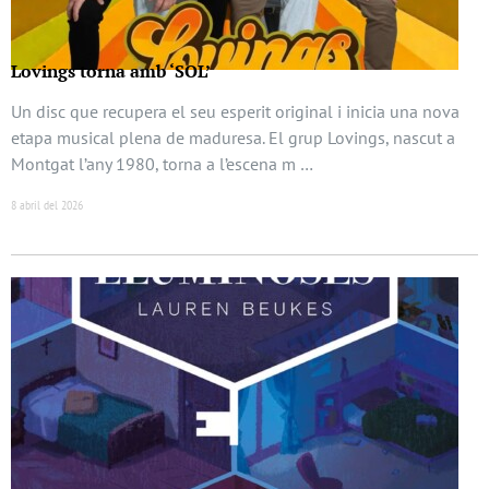
Lovings torna amb ‘SOL’
Un disc que recupera el seu esperit original i inicia una nova
etapa musical plena de maduresa. El grup Lovings, nascut a
Montgat l’any 1980, torna a l’escena m …
8 abril del 2026