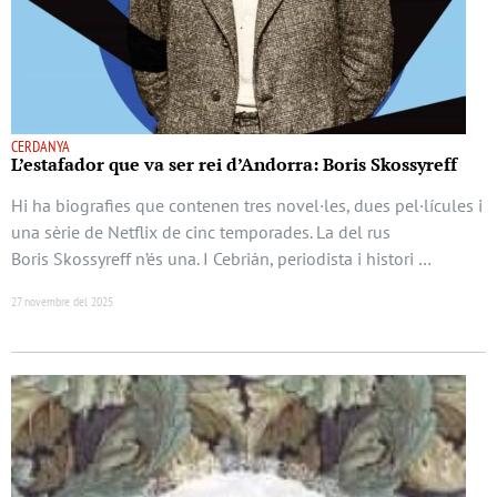
CERDANYA
L’estafador que va ser rei d’Andorra: Boris Skossyreff
Hi ha biografies que contenen tres novel·les, dues pel·lícules i
una sèrie de Netflix de cinc temporades. La del rus
Boris Skossyreff n’és una. I Cebrián, periodista i histori …
27 novembre del 2025