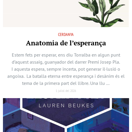
CERDANYA
Anatomia de l’esperança
Estem fets per esperar, ens diu Torralba en algun punt
d’aquest assaig, guanyador del darrer Premi Josep Pla.
I aquesta espera, sempre incerta, pot generar il·lusió o
angoixa. La batalla eterna entre esperança i desànim és el
tema de la primera part del llibre. Una llu …
1 juliol del 2026