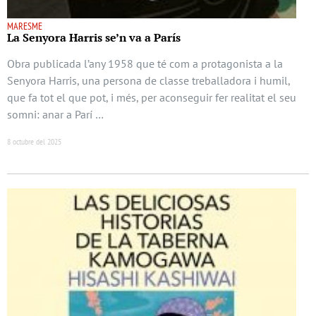
MARESME
La Senyora Harris se’n va a París
Obra publicada l’any 1958 que té com a protagonista a la
Senyora Harris, una persona de classe treballadora i humil,
que fa tot el que pot, i més, per aconseguir fer realitat el seu
somni: anar a Parí …
8 octubre del 2025