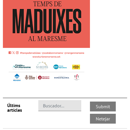
Últims
artícles