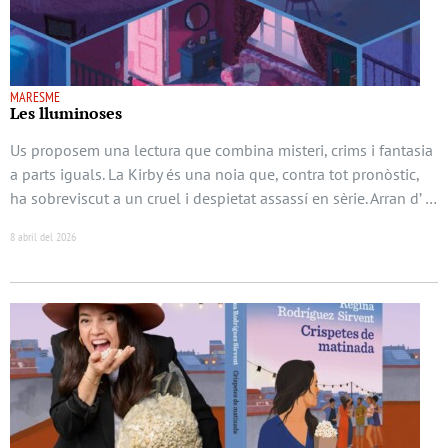
MARESME
Les lluminoses
Us proposem una lectura que combina misteri, crims i fantasia
a parts iguals. La Kirby és una noia que, contra tot pronòstic,
ha sobreviscut a un cruel i despietat assassí en sèrie. Arran d’ …
8 abril del 2026