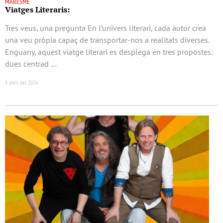
MARESME
Viatges Literaris:
Tres veus, una pregunta En l’univers literari, cada autor crea
una veu pròpia capaç de transportar-nos a realitats diverses.
Enguany, aquest viatge literari es desplega en tres propostes:
dues centrad …
8 abril del 2026