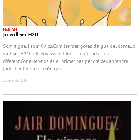
MARESME
Jo vull ser H2O
Som aigua. I som únics.Com les tres gotes d’aigua del conte,Jo
vull ser H2O tots ens assemblem… però cadascú és
diferent.Conèixer-nos és el primer pas per créixer, aprendre
junts i entendre el món que …
13 gener del 2026