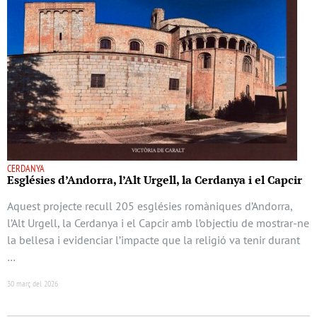
CERDANYA
Esglésies d’Andorra, l’Alt Urgell, la Cerdanya i el Capcir
Aquest projecte recull 205 esglésies romàniques d’Andorra,
l’Alt Urgell, la Cerdanya i el Capcir amb l’objectiu de mostrar-ne
la bellesa i evidenciar l’impacte que la religió va tenir durant
…
30 març del 2026