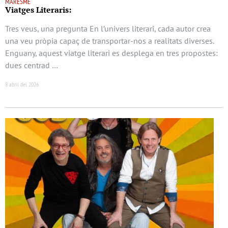
MARESME
Viatges Literaris:
Tres veus, una pregunta En l’univers literari, cada autor crea
una veu pròpia capaç de transportar-nos a realitats diverses.
Enguany, aquest viatge literari es desplega en tres propostes:
dues centrad …
8 abril del 2026