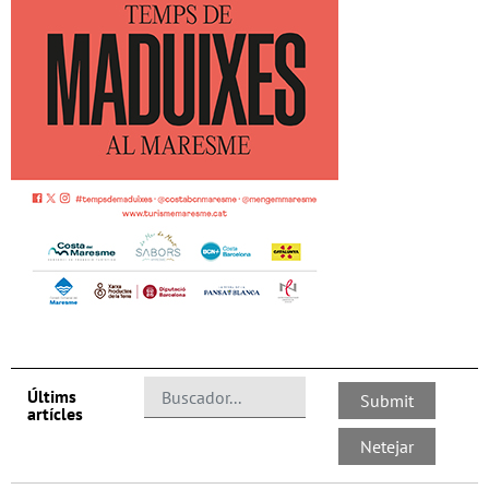
Últims
artícles