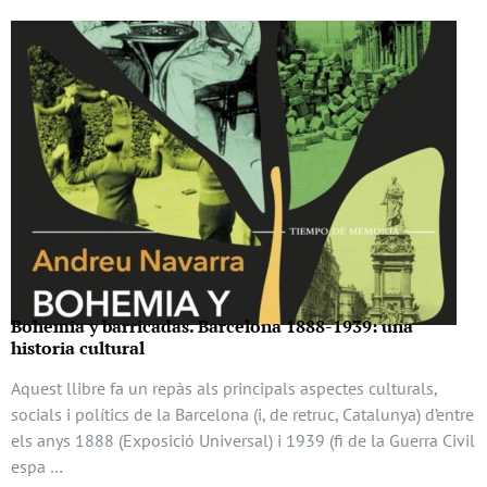
Bohemia y barricadas. Barcelona 1888-1939: una
historia cultural
Aquest llibre fa un repàs als principals aspectes culturals,
socials i polítics de la Barcelona (i, de retruc, Catalunya) d’entre
els anys 1888 (Exposició Universal) i 1939 (fi de la Guerra Civil
espa …