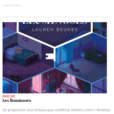
1 juliol del 2026
MARESME
Les lluminoses
Us proposem una lectura que combina misteri, crims i fantasia