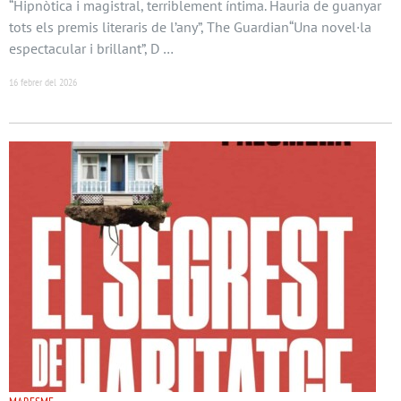
“Hipnòtica i magistral, terriblement íntima. Hauria de guanyar
tots els premis literaris de l’any”, The Guardian“Una novel·la
espectacular i brillant”, D …
16 febrer del 2026