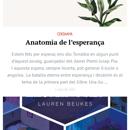
CERDANYA
Anatomia de l’esperança
Estem fets per esperar, ens diu Torralba en algun punt
d’aquest assaig, guanyador del darrer Premi Josep Pla.
I aquesta espera, sempre incerta, pot generar il·lusió o
angoixa. La batalla eterna entre esperança i desànim és el
tema de la primera part del llibre. Una llu …
1 juliol del 2026