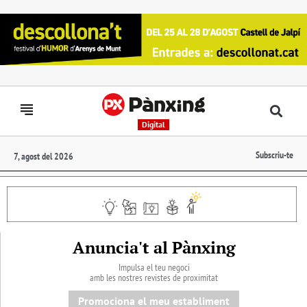
Digital
Subscriu-te
7, agost del 2026
Anuncia't al Pànxing
Impulsa el teu negoci
amb les nostres revistes de proximitat
Promociona el meu establiment