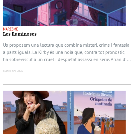
MARESME
Les lluminoses
Us proposem una lectura que combina misteri, crims i fantasia
a parts iguals. La Kirby és una noia que, contra tot pronòstic,
ha sobreviscut a un cruel i despietat assassí en sèrie. Arran d’ …
8 abril del 2026