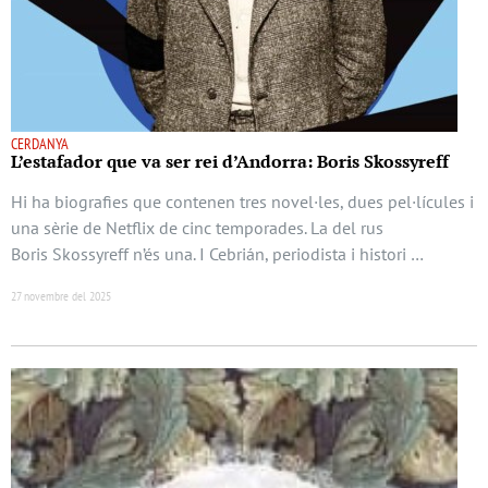
CERDANYA
L’estafador que va ser rei d’Andorra: Boris Skossyreff
Hi ha biografies que contenen tres novel·les, dues pel·lícules i
una sèrie de Netflix de cinc temporades. La del rus
Boris Skossyreff n’és una. I Cebrián, periodista i histori …
27 novembre del 2025