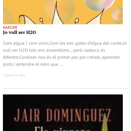
MARESME
Jo vull ser H2O
Som aigua. I som únics.Com les tres gotes d’aigua del conte,Jo
vull ser H2O tots ens assemblem… però cadascú és
diferent.Conèixer-nos és el primer pas per créixer, aprendre
junts i entendre el món que …
13 gener del 2026