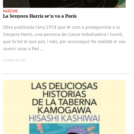
MARESME
La Senyora Harris se’n va a París
Obra publicada l’any 1958 que té com a protagonista a la
Senyora Harris, una persona de classe treballadora i humil,
que fa tot el que pot, i més, per aconseguir fer realitat el seu
somni: anar a Parí …
8 octubre del 2025