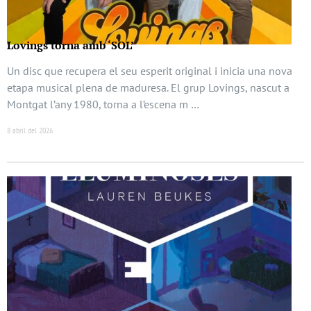
Lovings torna amb ‘SOL’
Un disc que recupera el seu esperit original i inicia una nova
etapa musical plena de maduresa. El grup Lovings, nascut a
Montgat l’any 1980, torna a l’escena m …
8 abril del 2026