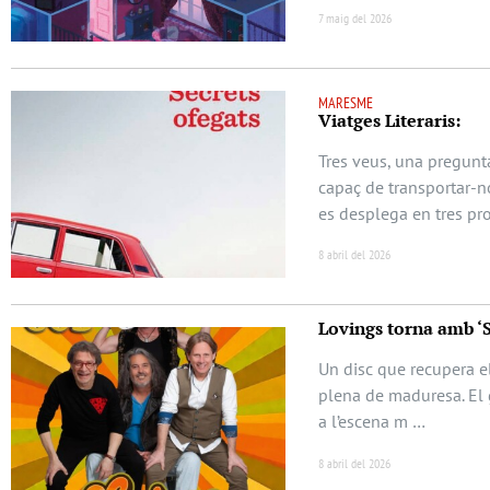
7 maig del 2026
MARESME
Viatges Literaris:
Tres veus, una pregunta
capaç de transportar-no
es desplega en tres pr
8 abril del 2026
Lovings torna amb ‘
Un disc que recupera el
plena de maduresa. El 
a l’escena m …
8 abril del 2026