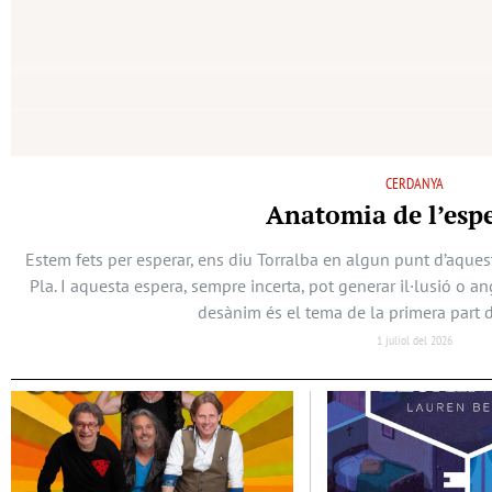
CERDANYA
Anatomia de l’esp
Estem fets per esperar, ens diu Torralba en algun punt d’aques
Pla. I aquesta espera, sempre incerta, pot generar il·lusió o a
desànim és el tema de la primera part d
1 juliol del 2026