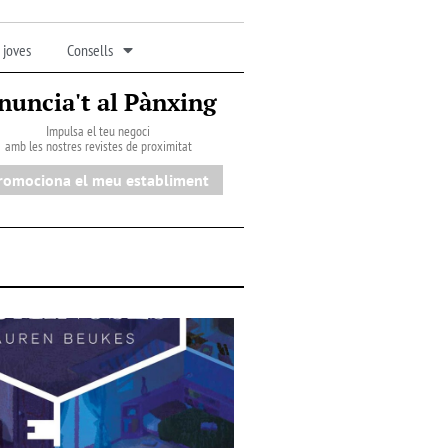
 joves
Consells
nuncia't al Pànxing
Impulsa el teu negoci
amb les nostres revistes de proximitat
romociona el meu establiment