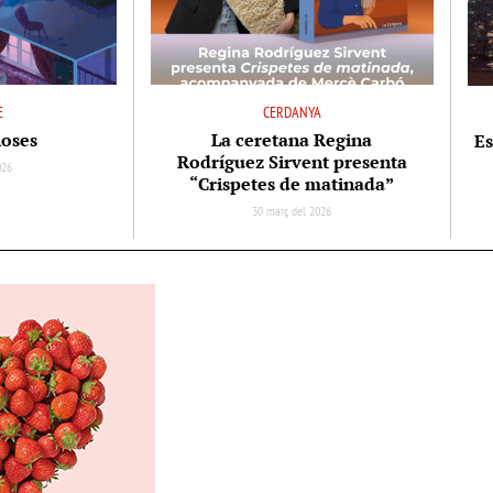
E
CERDANYA
noses
La ceretana Regina
Es
Rodríguez Sirvent presenta
026
“Crispetes de matinada”
30 març del 2026