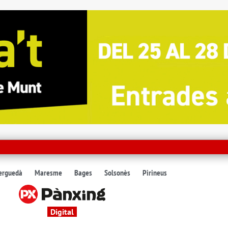
erguedà
Maresme
Bages
Solsonès
Pirineus
Digital