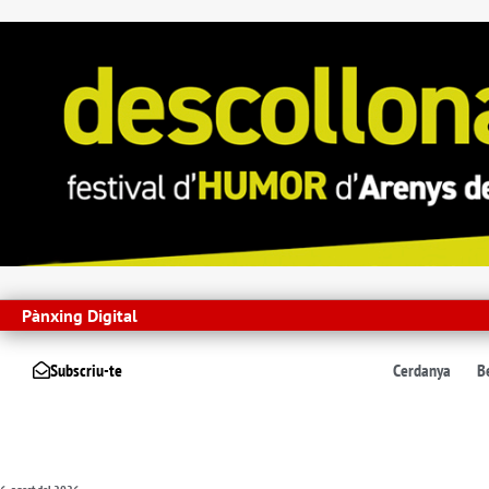
Pànxing Digital
Subscriu-te
Cerdanya
B