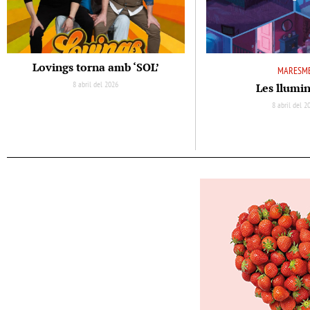
Lovings torna amb ‘SOL’
MARESM
8 abril del 2026
Les llumi
8 abril del 2