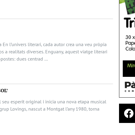
 En l’univers literari, cada autor crea una veu pròpia
s a realitats diverses. Enguany, aquest viatge literari
opostes: dues centrad …
SOL’
 seu esperit original i inicia una nova etapa musical
grup Lovings, nascut a Montgat l’any 1980, torna