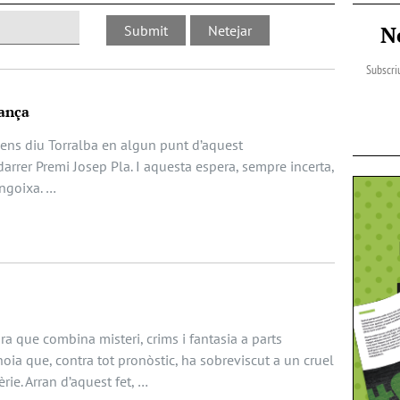
N
Subscriu
ança
 ens diu Torralba en algun punt d’aquest
arrer Premi Josep Pla. I aquesta espera, sempre incerta,
angoixa. …
a que combina misteri, crims i fantasia a parts
noia que, contra tot pronòstic, ha sobreviscut a un cruel
èrie. Arran d’aquest fet, …