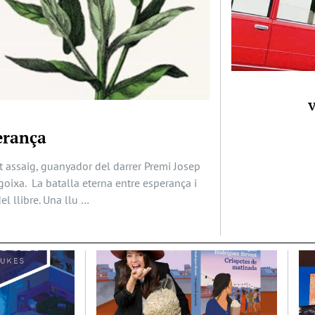
V
erança
t assaig, guanyador del darrer Premi Josep
ngoixa. La batalla eterna entre esperança i
el llibre. Una llu …