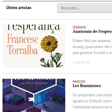
Últims artícles
CERDANYA
Anatomia de l’esper
Estem fets per esperar,
assaig, guanyador del d
pot generar il·lusió o 
1 juliol del 2026
MARESME
Les lluminoses
Us proposem una lectur
iguals.La Kirby és una 
i despietat assassí en s