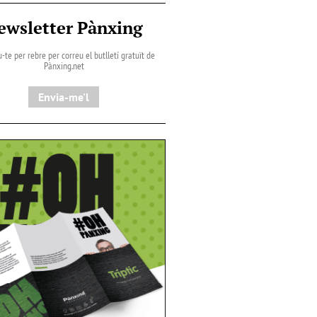
ewsletter Pànxing
-te per rebre per correu el butlletí gratuït de
Pànxing.net​
Envia-me'l