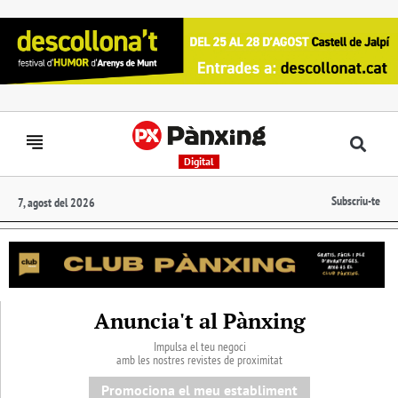
Digital
Subscriu-te
7, agost del 2026
Anuncia't al Pànxing
Impulsa el teu negoci
amb les nostres revistes de proximitat
Promociona el meu establiment