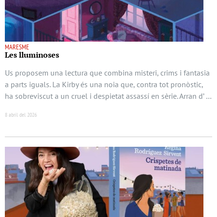
MARESME
Les lluminoses
Us proposem una lectura que combina misteri, crims i fantasia
a parts iguals. La Kirby és una noia que, contra tot pronòstic,
ha sobreviscut a un cruel i despietat assassí en sèrie. Arran d’ …
8 abril del 2026