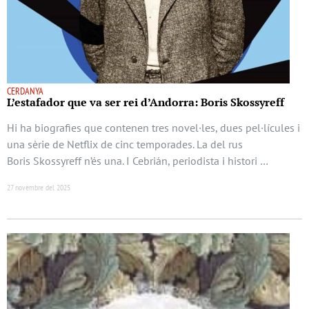
CERDANYA
L’estafador que va ser rei d’Andorra: Boris Skossyreff
Hi ha biografies que contenen tres novel·les, dues pel·lícules i
una sèrie de Netflix de cinc temporades. La del rus
Boris Skossyreff n’és una. I Cebrián, periodista i histori …
27 novembre del 2025