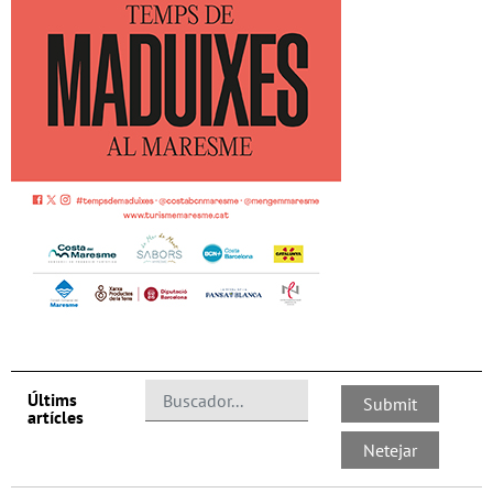
Últims
artícles