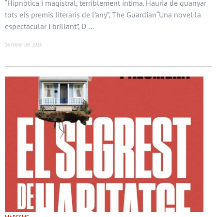
“Hipnòtica i magistral, terriblement íntima. Hauria de guanyar
tots els premis literaris de l’any”, The Guardian“Una novel·la
espectacular i brillant”, D …
16 febrer del 2026