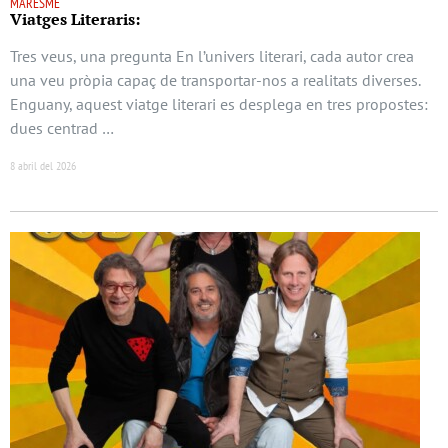
MARESME
Viatges Literaris:
Tres veus, una pregunta En l’univers literari, cada autor crea
una veu pròpia capaç de transportar-nos a realitats diverses.
Enguany, aquest viatge literari es desplega en tres propostes:
dues centrad …
8 abril del 2026