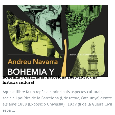
Bohemia y barricadas. Barcelona 1888-1939: una
historia cultural
Aquest llibre fa un repàs als principals aspectes culturals,
socials i polítics de la Barcelona (i, de retruc, Catalunya) d’entre
els anys 1888 (Exposició Universal) i 1939 (fi de la Guerra Civil
espa …