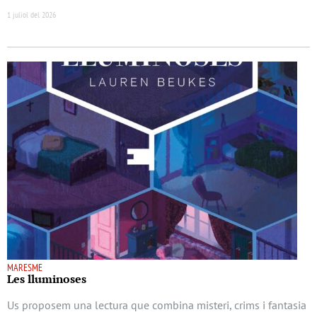
1 juliol del 2026
MARESME
Les lluminoses
Us proposem una lectura que combina misteri, crims i fantasia