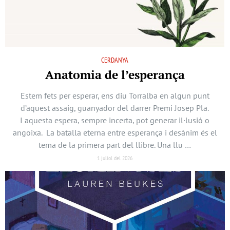
CERDANYA
Anatomia de l’esperança
Estem fets per esperar, ens diu Torralba en algun punt
d’aquest assaig, guanyador del darrer Premi Josep Pla.
I aquesta espera, sempre incerta, pot generar il·lusió o
angoixa. La batalla eterna entre esperança i desànim és el
tema de la primera part del llibre. Una llu …
1 juliol del 2026