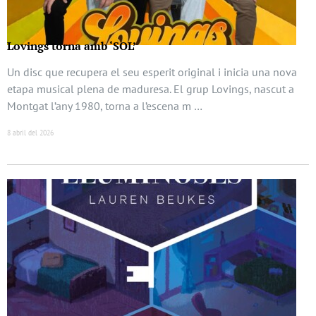
Lovings torna amb ‘SOL’
Un disc que recupera el seu esperit original i inicia una nova
etapa musical plena de maduresa. El grup Lovings, nascut a
Montgat l’any 1980, torna a l’escena m …
8 abril del 2026