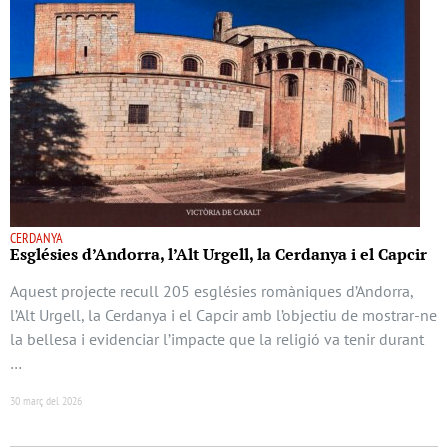
CERDANYA
Esglésies d’Andorra, l’Alt Urgell, la Cerdanya i el Capcir
Aquest projecte recull 205 esglésies romàniques d’Andorra,
l’Alt Urgell, la Cerdanya i el Capcir amb l’objectiu de mostrar-ne
la bellesa i evidenciar l’impacte que la religió va tenir durant
…
30 març del 2026