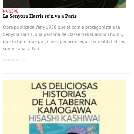
MARESME
La Senyora Harris se’n va a París
Obra publicada l’any 1958 que té com a protagonista a la
Senyora Harris, una persona de classe treballadora i humil,
que fa tot el que pot, i més, per aconseguir fer realitat el seu
somni: anar a Parí …
8 octubre del 2025