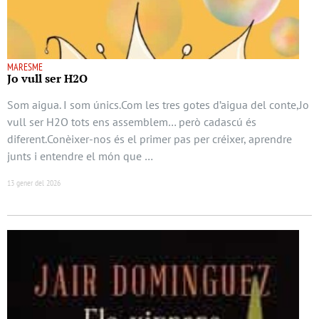
MARESME
Jo vull ser H2O
Som aigua. I som únics.Com les tres gotes d’aigua del conte,Jo
vull ser H2O tots ens assemblem… però cadascú és
diferent.Conèixer-nos és el primer pas per créixer, aprendre
junts i entendre el món que …
13 gener del 2026