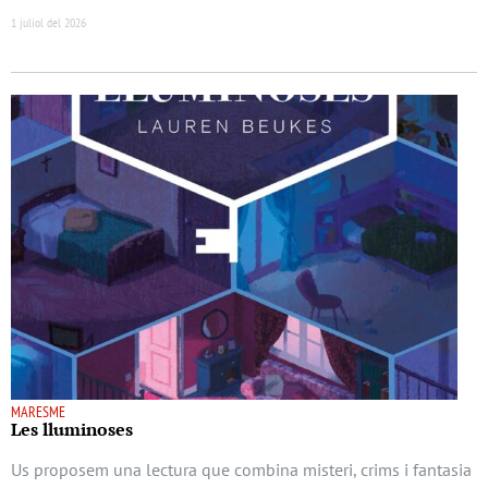
1 juliol del 2026
MARESME
Les lluminoses
Us proposem una lectura que combina misteri, crims i fantasia