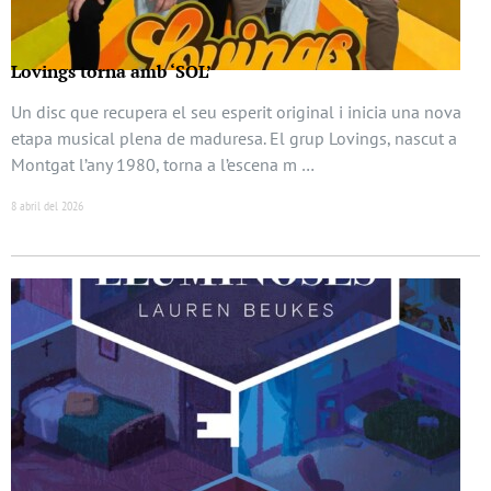
Lovings torna amb ‘SOL’
Un disc que recupera el seu esperit original i inicia una nova
etapa musical plena de maduresa. El grup Lovings, nascut a
Montgat l’any 1980, torna a l’escena m …
8 abril del 2026