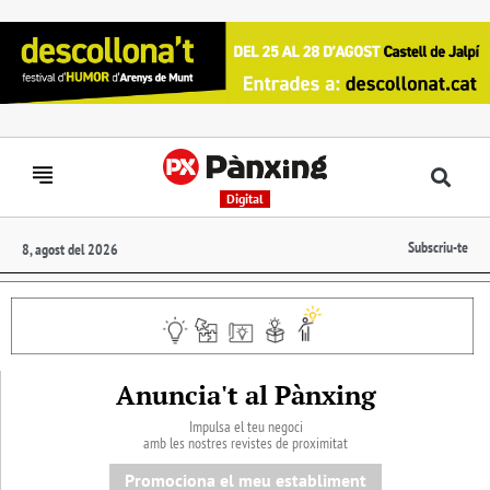
Digital
Subscriu-te
8, agost del 2026
Anuncia't al Pànxing
Impulsa el teu negoci
amb les nostres revistes de proximitat
Promociona el meu establiment