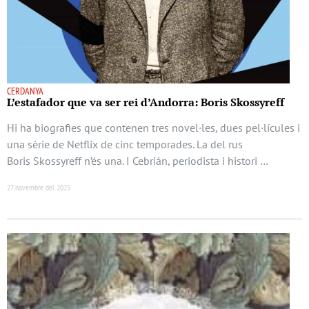
CERDANYA
L’estafador que va ser rei d’Andorra: Boris Skossyreff
Hi ha biografies que contenen tres novel·les, dues pel·lícules i
una sèrie de Netflix de cinc temporades. La del rus
Boris Skossyreff n’és una. I Cebrián, periodista i histori …
27 novembre del 2025