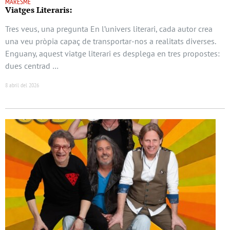
MARESME
Viatges Literaris:
Tres veus, una pregunta En l’univers literari, cada autor crea
una veu pròpia capaç de transportar-nos a realitats diverses.
Enguany, aquest viatge literari es desplega en tres propostes:
dues centrad …
8 abril del 2026