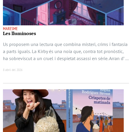
MARESME
Les lluminoses
Us proposem una lectura que combina misteri, crims i fantasia
a parts iguals. La Kirby és una noia que, contra tot pronòstic,
ha sobreviscut a un cruel i despietat assassí en sèrie. Arran d’ …
8 abril del 2026