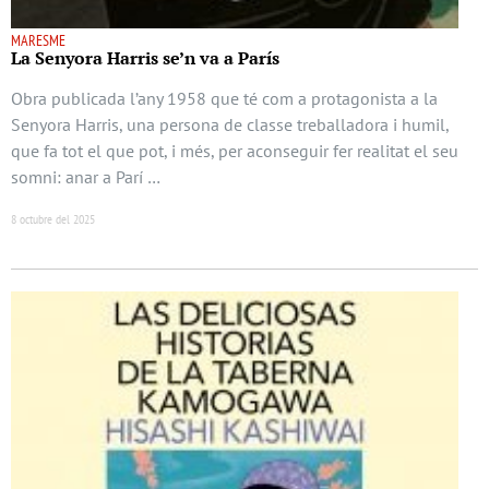
MARESME
La Senyora Harris se’n va a París
Obra publicada l’any 1958 que té com a protagonista a la
Senyora Harris, una persona de classe treballadora i humil,
que fa tot el que pot, i més, per aconseguir fer realitat el seu
somni: anar a Parí …
8 octubre del 2025