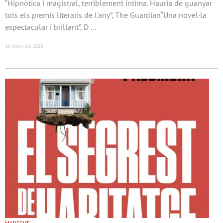
“Hipnòtica i magistral, terriblement íntima. Hauria de guanyar
tots els premis literaris de l’any”, The Guardian“Una novel·la
espectacular i brillant”, D …
16 febrer del 2026