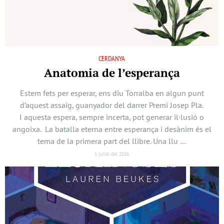
CERDANYA
Anatomia de l’esperança
Estem fets per esperar, ens diu Torralba en algun punt
d’aquest assaig, guanyador del darrer Premi Josep Pla.
I aquesta espera, sempre incerta, pot generar il·lusió o
angoixa. La batalla eterna entre esperança i desànim és el
tema de la primera part del llibre. Una llu …
1 juliol del 2026