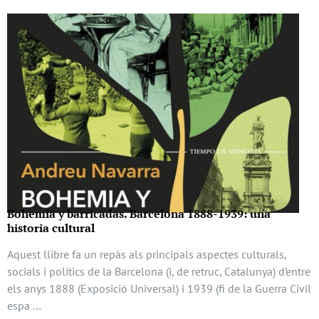
Bohemia y barricadas. Barcelona 1888-1939: una
historia cultural
Aquest llibre fa un repàs als principals aspectes culturals,
socials i polítics de la Barcelona (i, de retruc, Catalunya) d’entre
els anys 1888 (Exposició Universal) i 1939 (fi de la Guerra Civil
espa …