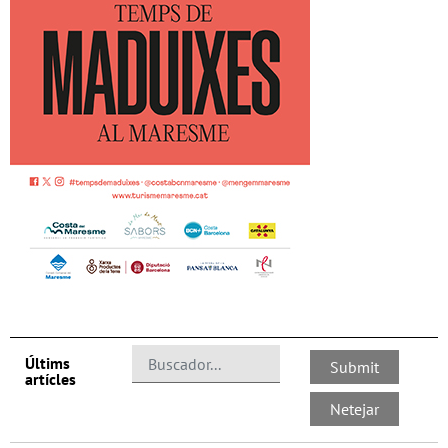
Últims
artícles