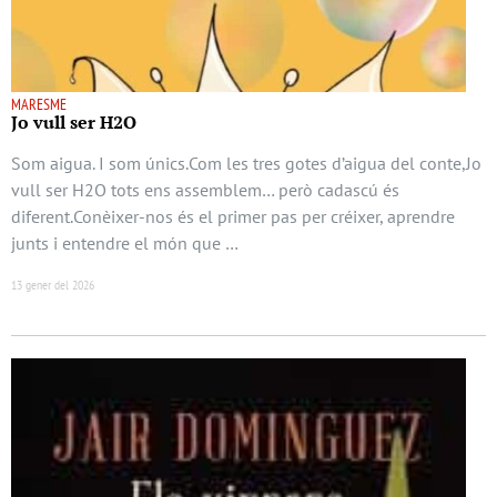
MARESME
Jo vull ser H2O
Som aigua. I som únics.Com les tres gotes d’aigua del conte,Jo
vull ser H2O tots ens assemblem… però cadascú és
diferent.Conèixer-nos és el primer pas per créixer, aprendre
junts i entendre el món que …
13 gener del 2026