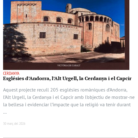
CERDANYA
Esglésies d’Andorra, l’Alt Urgell, la Cerdanya i el Capcir
Aquest projecte recull 205 esglésies romàniques d’Andorra,
l’Alt Urgell, la Cerdanya i el Capcir amb l’objectiu de mostrar-ne
la bellesa i evidenciar l’impacte que la religió va tenir durant
…
30 març del 2026