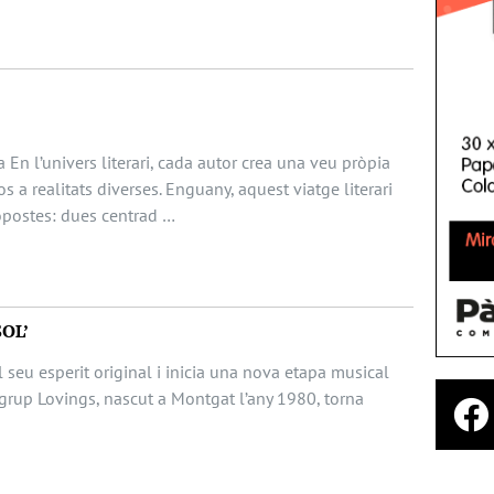
 En l’univers literari, cada autor crea una veu pròpia
s a realitats diverses. Enguany, aquest viatge literari
opostes: dues centrad …
SOL’
 seu esperit original i inicia una nova etapa musical
grup Lovings, nascut a Montgat l’any 1980, torna