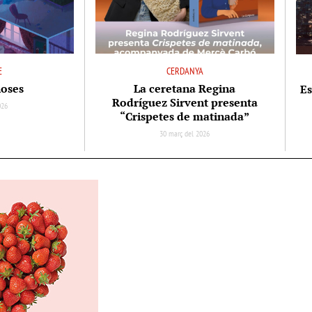
E
CERDANYA
noses
La ceretana Regina
Es
Rodríguez Sirvent presenta
026
“Crispetes de matinada”
30 març del 2026