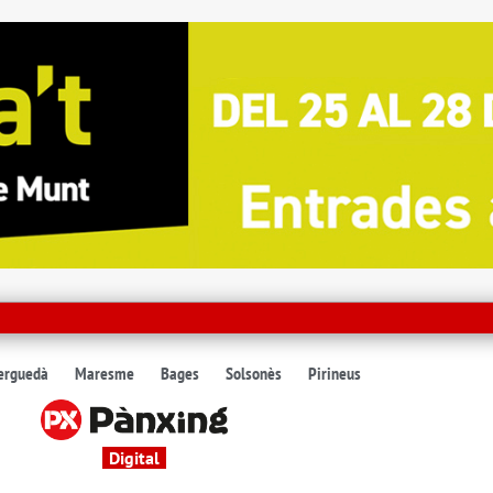
erguedà
Maresme
Bages
Solsonès
Pirineus
Digital