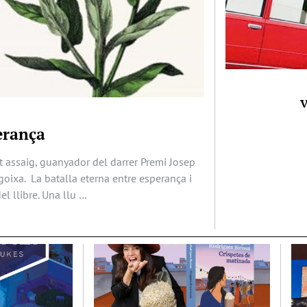
V
erança
t assaig, guanyador del darrer Premi Josep
ngoixa. La batalla eterna entre esperança i
el llibre. Una llu …