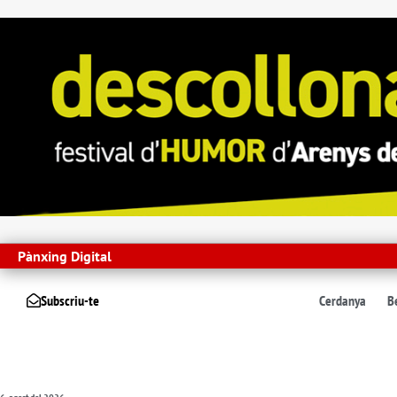
Pànxing Digital
Subscriu-te
Cerdanya
B