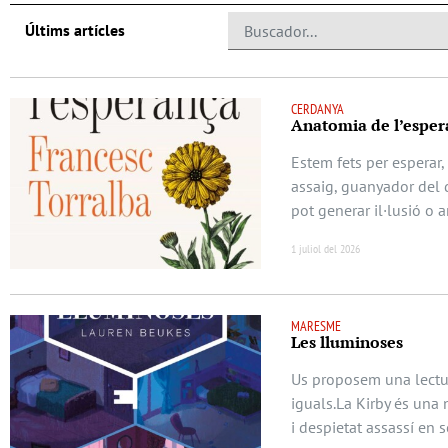
Últims artícles
CERDANYA
Anatomia de l’esper
Estem fets per esperar,
assaig, guanyador del d
pot generar il·lusió o 
1 juliol del 2026
MARESME
Les lluminoses
Us proposem una lectur
iguals.La Kirby és una 
i despietat assassí en s