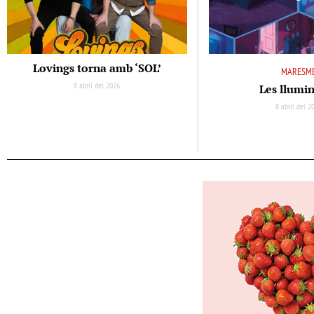
Lovings torna amb ‘SOL’
MARESM
8 abril del 2026
Les llumi
8 abril del 2