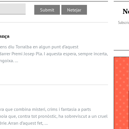
N
Subscriu
ança
 ens diu Torralba en algun punt d’aquest
arrer Premi Josep Pla. I aquesta espera, sempre incerta,
angoixa. …
a que combina misteri, crims i fantasia a parts
noia que, contra tot pronòstic, ha sobreviscut a un cruel
èrie. Arran d’aquest fet, …