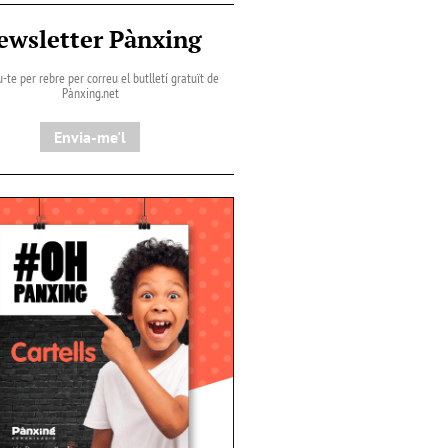
ewsletter Pànxing
-te per rebre per correu el butlletí gratuït de
Pànxing.net​
Envia-me'l