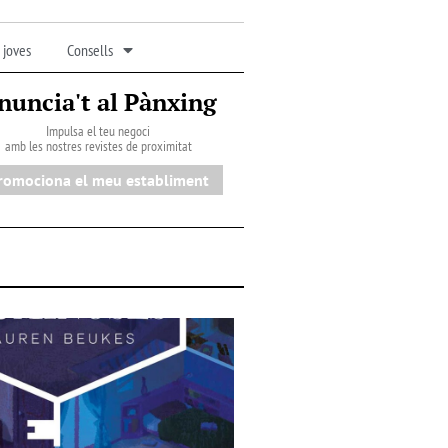
 joves
Consells
nuncia't al Pànxing
Impulsa el teu negoci
amb les nostres revistes de proximitat
romociona el meu establiment