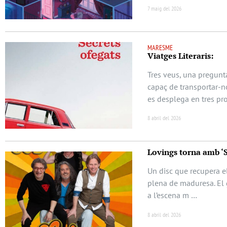
7 maig del 2026
MARESME
Viatges Literaris:
Tres veus, una pregunta
capaç de transportar-no
es desplega en tres pr
8 abril del 2026
Lovings torna amb ‘
Un disc que recupera el
plena de maduresa. El 
a l’escena m …
8 abril del 2026