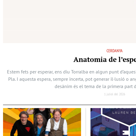
CERDANYA
Anatomia de l’esp
Estem fets per esperar, ens diu Torralba en algun punt d’aques
Pla. I aquesta espera, sempre incerta, pot generar il·lusió o a
desànim és el tema de la primera part d
1 juliol del 2026