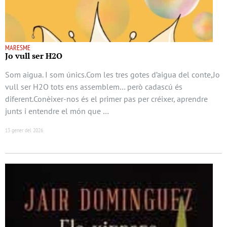
MARESME
Jo vull ser H2O
Som aigua. I som únics.Com les tres gotes d’aigua del conte,Jo
vull ser H2O tots ens assemblem… però cadascú és
diferent.Conèixer-nos és el primer pas per créixer, aprendre
junts i entendre el món que …
13 gener del 2026