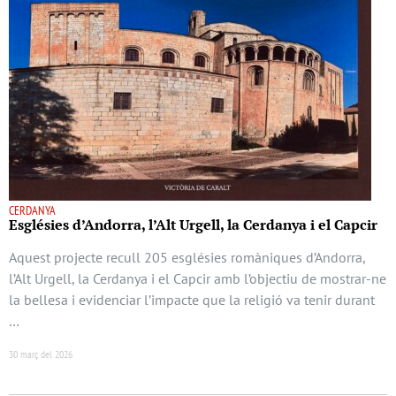
CERDANYA
Esglésies d’Andorra, l’Alt Urgell, la Cerdanya i el Capcir
Aquest projecte recull 205 esglésies romàniques d’Andorra,
l’Alt Urgell, la Cerdanya i el Capcir amb l’objectiu de mostrar-ne
la bellesa i evidenciar l’impacte que la religió va tenir durant
…
30 març del 2026