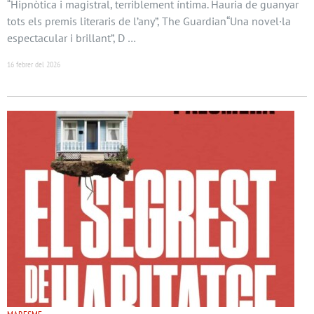
“Hipnòtica i magistral, terriblement íntima. Hauria de guanyar
tots els premis literaris de l’any”, The Guardian“Una novel·la
espectacular i brillant”, D …
16 febrer del 2026