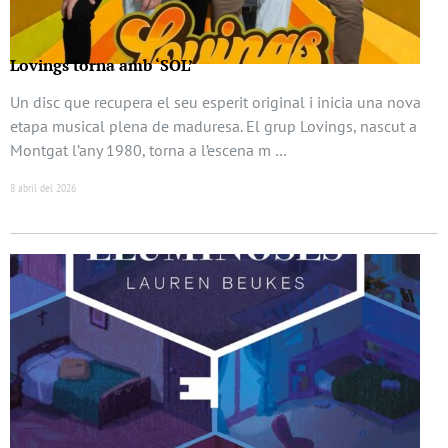
Lovings torna amb ‘SOL’
Un disc que recupera el seu esperit original i inicia una nova
etapa musical plena de maduresa. El grup Lovings, nascut a
Montgat l’any 1980, torna a l’escena m …
8 abril del 2026