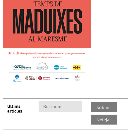
Últims
artícles