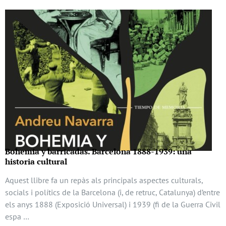
Bohemia y barricadas. Barcelona 1888-1939: una
historia cultural
Aquest llibre fa un repàs als principals aspectes culturals,
socials i polítics de la Barcelona (i, de retruc, Catalunya) d’entre
els anys 1888 (Exposició Universal) i 1939 (fi de la Guerra Civil
espa …