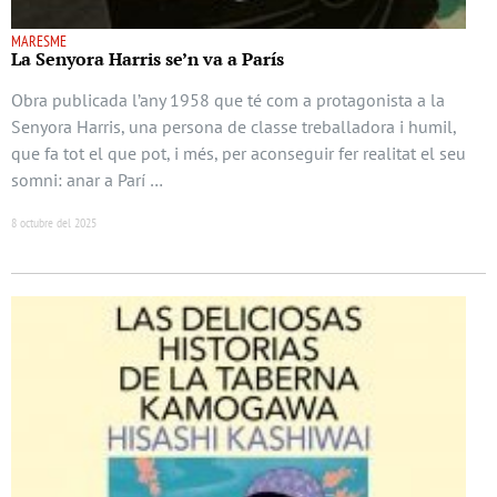
MARESME
La Senyora Harris se’n va a París
Obra publicada l’any 1958 que té com a protagonista a la
Senyora Harris, una persona de classe treballadora i humil,
que fa tot el que pot, i més, per aconseguir fer realitat el seu
somni: anar a Parí …
8 octubre del 2025