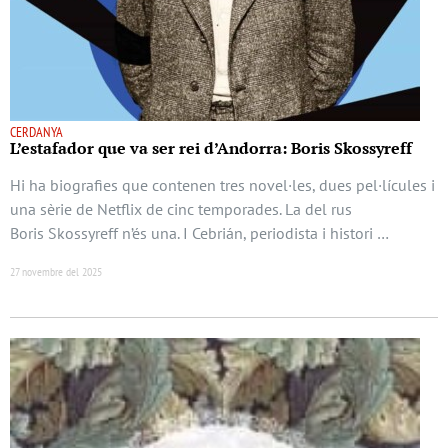
CERDANYA
L’estafador que va ser rei d’Andorra: Boris Skossyreff
Hi ha biografies que contenen tres novel·les, dues pel·lícules i
una sèrie de Netflix de cinc temporades. La del rus
Boris Skossyreff n’és una. I Cebrián, periodista i histori …
27 novembre del 2025