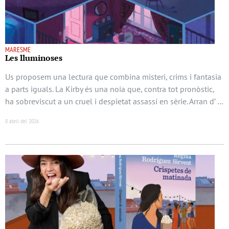
MARESME
Les lluminoses
Us proposem una lectura que combina misteri, crims i fantasia
a parts iguals. La Kirby és una noia que, contra tot pronòstic,
ha sobreviscut a un cruel i despietat assassí en sèrie. Arran d’ …
8 abril del 2026