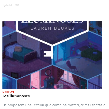
1 juliol del 2026
MARESME
Les lluminoses
Us proposem una lectura que combina misteri, crims i fantasia