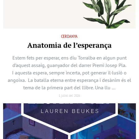
CERDANYA
Anatomia de l’esperança
Estem fets per esperar, ens diu Torralba en algun punt
d’aquest assaig, guanyador del darrer Premi Josep Pla.
I aquesta espera, sempre incerta, pot generar il·lusió o
angoixa. La batalla eterna entre esperança i desànim és el
tema de la primera part del llibre. Una llu …
1 juliol del 2026