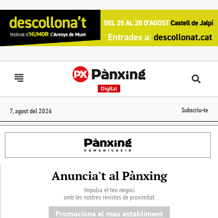
Digital
Subscriu-te
7, agost del 2026
Anuncia't al Pànxing
Impulsa el teu negoci
amb les nostres revistes de proximitat
Promociona el meu establiment