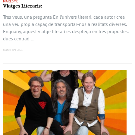
MARESME
Viatges Literaris:
Tres veus, una pregunta En l’univers literari, cada autor crea
una veu pròpia capaç de transportar-nos a realitats diverses.
Enguany, aquest viatge literari es desplega en tres propostes:
dues centrad …
8 abril del 2026