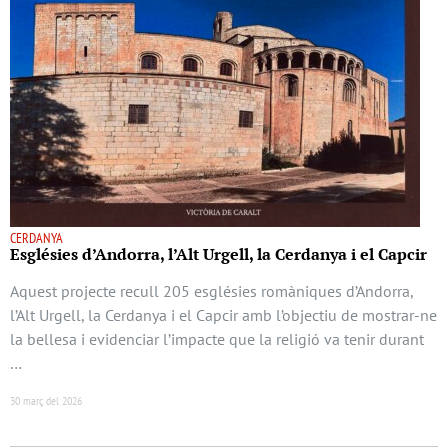
CERDANYA
Esglésies d’Andorra, l’Alt Urgell, la Cerdanya i el Capcir
Aquest projecte recull 205 esglésies romàniques d’Andorra,
l’Alt Urgell, la Cerdanya i el Capcir amb l’objectiu de mostrar-ne
la bellesa i evidenciar l’impacte que la religió va tenir durant
…
30 març del 2026