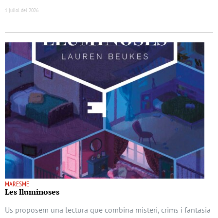
1 juliol del 2026
MARESME
Les lluminoses
Us proposem una lectura que combina misteri, crims i fantasia