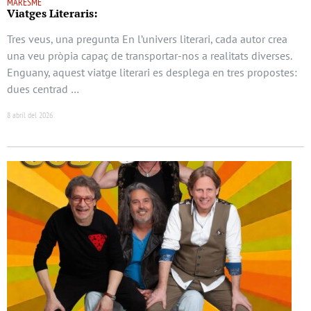
MARESME
Viatges Literaris:
Tres veus, una pregunta En l’univers literari, cada autor crea
una veu pròpia capaç de transportar-nos a realitats diverses.
Enguany, aquest viatge literari es desplega en tres propostes:
dues centrad …
8 abril del 2026