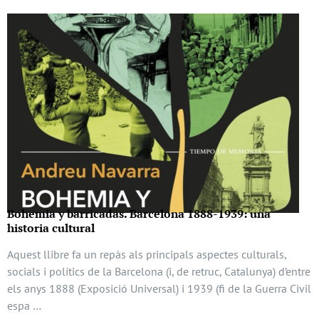
Bohemia y barricadas. Barcelona 1888-1939: una
historia cultural
Aquest llibre fa un repàs als principals aspectes culturals,
socials i polítics de la Barcelona (i, de retruc, Catalunya) d’entre
els anys 1888 (Exposició Universal) i 1939 (fi de la Guerra Civil
espa …