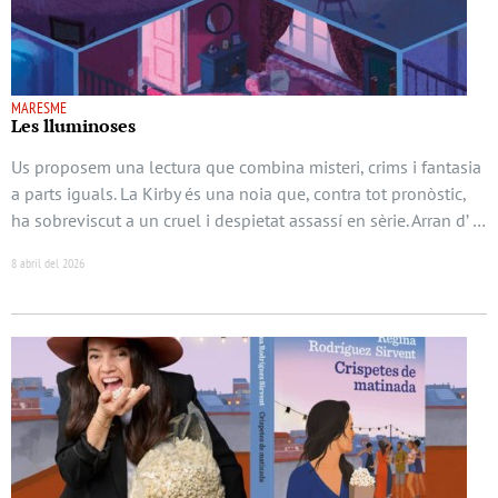
MARESME
Les lluminoses
Us proposem una lectura que combina misteri, crims i fantasia
a parts iguals. La Kirby és una noia que, contra tot pronòstic,
ha sobreviscut a un cruel i despietat assassí en sèrie. Arran d’ …
8 abril del 2026