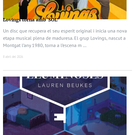
Lovings torna amb ‘SOL’
Un disc que recupera el seu esperit original i inicia una nova
etapa musical plena de maduresa. El grup Lovings, nascut a
Montgat l’any 1980, torna a l’escena m …
8 abril del 2026