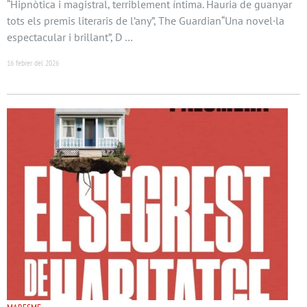
“Hipnòtica i magistral, terriblement íntima. Hauria de guanyar
tots els premis literaris de l’any”, The Guardian“Una novel·la
espectacular i brillant”, D …
16 febrer del 2026