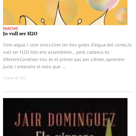
MARESME
Jo vull ser H2O
Som aigua. I som únics.Com les tres gotes d’aigua del conte,Jo
vull ser H2O tots ens assemblem… però cadascú és
diferent.Conèixer-nos és el primer pas per créixer, aprendre
junts i entendre el món que …
13 gener del 2026