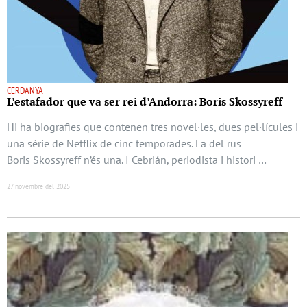
CERDANYA
L’estafador que va ser rei d’Andorra: Boris Skossyreff
Hi ha biografies que contenen tres novel·les, dues pel·lícules i
una sèrie de Netflix de cinc temporades. La del rus
Boris Skossyreff n’és una. I Cebrián, periodista i histori …
27 novembre del 2025