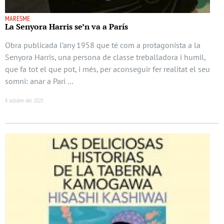
MARESME
La Senyora Harris se’n va a París
Obra publicada l’any 1958 que té com a protagonista a la
Senyora Harris, una persona de classe treballadora i humil,
que fa tot el que pot, i més, per aconseguir fer realitat el seu
somni: anar a Parí …
8 octubre del 2025