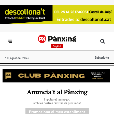
Digital
Subscriu-te
10, agost del 2026
Anuncia't al Pànxing
Impulsa el teu negoci
amb les nostres revistes de proximitat
Promociona el meu establiment