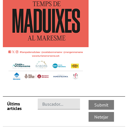
Últims
artícles