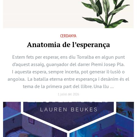
CERDANYA
Anatomia de l’esperança
Estem fets per esperar, ens diu Torralba en algun punt
d’aquest assaig, guanyador del darrer Premi Josep Pla.
I aquesta espera, sempre incerta, pot generar il·lusió o
angoixa. La batalla eterna entre esperança i desànim és el
tema de la primera part del llibre. Una llu …
1 juliol del 2026