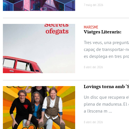
7 maig del 2026
MARESME
Viatges Literaris:
Tres veus, una pregunta
capaç de transportar-no
es desplega en tres pr
8 abril del 2026
Lovings torna amb ‘
Un disc que recupera el
plena de maduresa. El 
a l’escena m …
8 abril del 2026