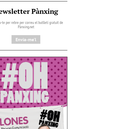
ewsletter Pànxing
-te per rebre per correu el butlletí gratuït de
Pànxing.net​
Envia-me'l