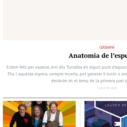
CERDANYA
Anatomia de l’esp
Estem fets per esperar, ens diu Torralba en algun punt d’aques
Pla. I aquesta espera, sempre incerta, pot generar il·lusió o a
desànim és el tema de la primera part d
1 juliol del 2026