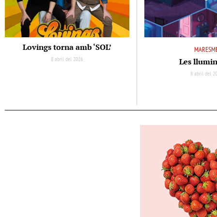
Lovings torna amb ‘SOL’
MARESM
8 abril del 2026
Les llumi
8 abril del 2