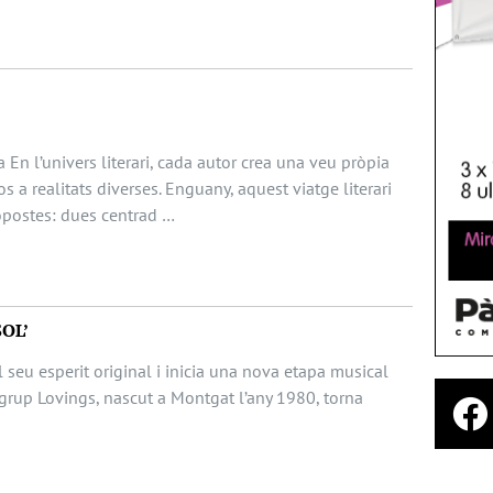
 En l’univers literari, cada autor crea una veu pròpia
s a realitats diverses. Enguany, aquest viatge literari
opostes: dues centrad …
SOL’
 seu esperit original i inicia una nova etapa musical
grup Lovings, nascut a Montgat l’any 1980, torna