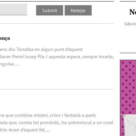
N
Subscriu
ança
 ens diu Torralba en algun punt d’aquest
arrer Premi Josep Pla. I aquesta espera, sempre incerta,
angoixa. …
a que combina misteri, crims i fantasia a parts
noia que, contra tot pronòstic, ha sobreviscut a un cruel
èrie. Arran d’aquest fet, …