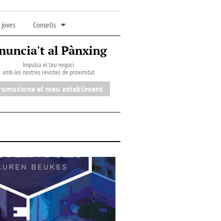
 joves
Consells
nuncia't al Pànxing
Impulsa el teu negoci
amb les nostres revistes de proximitat
romociona el meu establiment