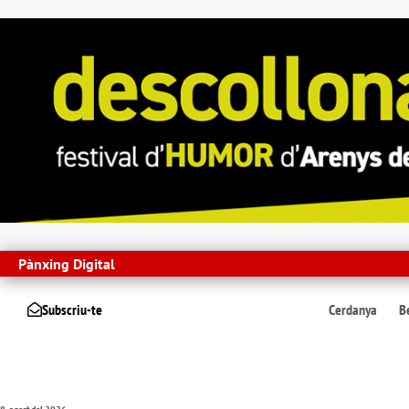
Pànxing Digital
Subscriu-te
Cerdanya
B