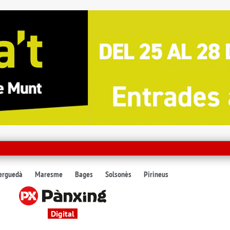
erguedà
Maresme
Bages
Solsonès
Pirineus
Digital