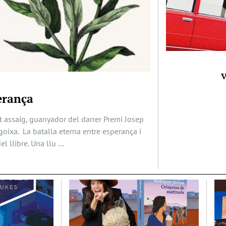
V
erança
t assaig, guanyador del darrer Premi Josep
ngoixa. La batalla eterna entre esperança i
el llibre. Una llu …