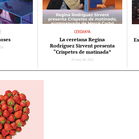
E
CERDANYA
noses
La ceretana Regina
Es
Rodríguez Sirvent presenta
026
“Crispetes de matinada”
30 març del 2026