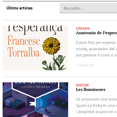
Últims artícles
CERDANYA
Anatomia de l’esper
Estem fets per esperar,
assaig, guanyador del d
pot generar il·lusió o 
1 juliol del 2026
MARESME
Les lluminoses
Us proposem una lectur
iguals.La Kirby és una 
i despietat assassí en s