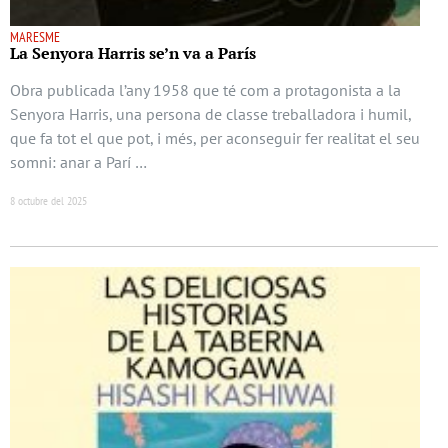
MARESME
La Senyora Harris se’n va a París
Obra publicada l’any 1958 que té com a protagonista a la
Senyora Harris, una persona de classe treballadora i humil,
que fa tot el que pot, i més, per aconseguir fer realitat el seu
somni: anar a Parí …
8 octubre del 2025