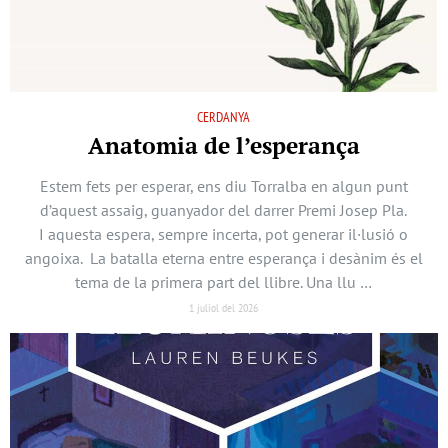
CERDANYA
Anatomia de l’esperança
Estem fets per esperar, ens diu Torralba en algun punt
d’aquest assaig, guanyador del darrer Premi Josep Pla.
I aquesta espera, sempre incerta, pot generar il·lusió o
angoixa. La batalla eterna entre esperança i desànim és el
tema de la primera part del llibre. Una llu …
1 juliol del 2026