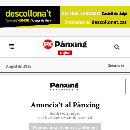
Digital
Subscriu-te
9, agost del 2026
Anuncia't al Pànxing
Impulsa el teu negoci
amb les nostres revistes de proximitat
Promociona el meu establiment