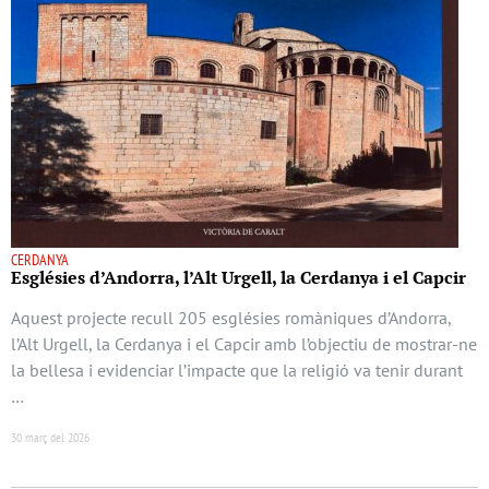
CERDANYA
Esglésies d’Andorra, l’Alt Urgell, la Cerdanya i el Capcir
Aquest projecte recull 205 esglésies romàniques d’Andorra,
l’Alt Urgell, la Cerdanya i el Capcir amb l’objectiu de mostrar-ne
la bellesa i evidenciar l’impacte que la religió va tenir durant
…
30 març del 2026