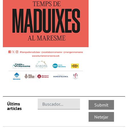
Últims
artícles