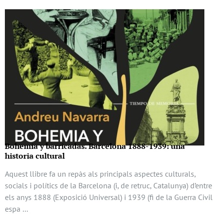
Bohemia y barricadas. Barcelona 1888-1939: una
historia cultural
Aquest llibre fa un repàs als principals aspectes culturals,
socials i polítics de la Barcelona (i, de retruc, Catalunya) d’entre
els anys 1888 (Exposició Universal) i 1939 (fi de la Guerra Civil
espa …