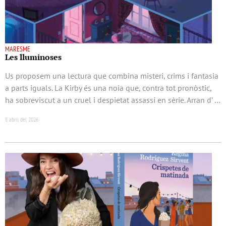
MARESME
Les lluminoses
Us proposem una lectura que combina misteri, crims i fantasia
a parts iguals. La Kirby és una noia que, contra tot pronòstic,
ha sobreviscut a un cruel i despietat assassí en sèrie. Arran d’ …
8 abril del 2026