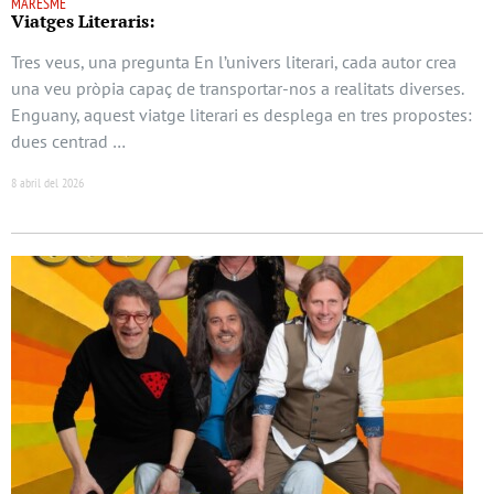
MARESME
Viatges Literaris:
Tres veus, una pregunta En l’univers literari, cada autor crea
una veu pròpia capaç de transportar-nos a realitats diverses.
Enguany, aquest viatge literari es desplega en tres propostes:
dues centrad …
8 abril del 2026