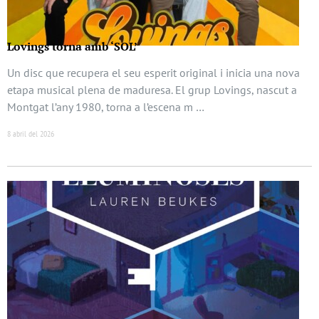
Lovings torna amb ‘SOL’
Un disc que recupera el seu esperit original i inicia una nova
etapa musical plena de maduresa. El grup Lovings, nascut a
Montgat l’any 1980, torna a l’escena m …
8 abril del 2026