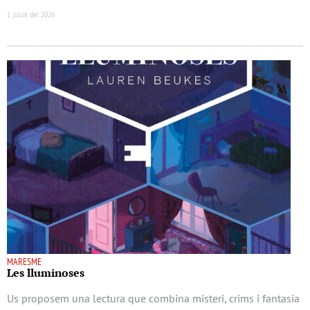
1 juliol del 2026
MARESME
Les lluminoses
Us proposem una lectura que combina misteri, crims i fantasia