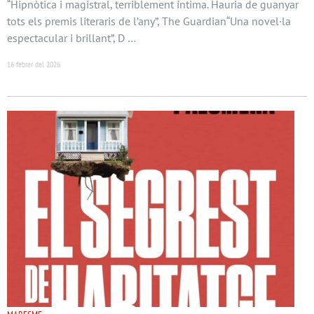
“Hipnòtica i magistral, terriblement íntima. Hauria de guanyar
tots els premis literaris de l’any”, The Guardian“Una novel·la
espectacular i brillant”, D …
16 febrer del 2026