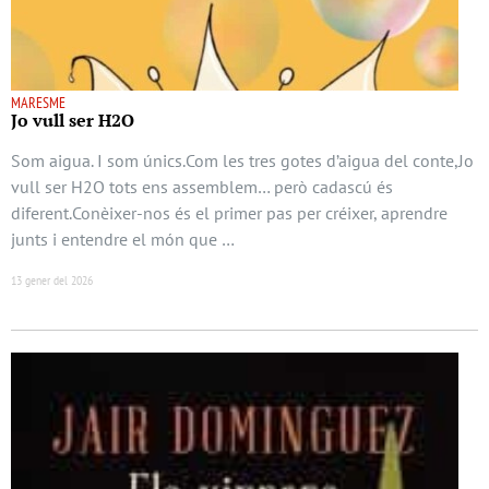
MARESME
Jo vull ser H2O
Som aigua. I som únics.Com les tres gotes d’aigua del conte,Jo
vull ser H2O tots ens assemblem… però cadascú és
diferent.Conèixer-nos és el primer pas per créixer, aprendre
junts i entendre el món que …
13 gener del 2026