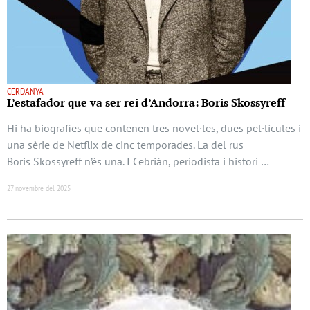
CERDANYA
L’estafador que va ser rei d’Andorra: Boris Skossyreff
Hi ha biografies que contenen tres novel·les, dues pel·lícules i
una sèrie de Netflix de cinc temporades. La del rus
Boris Skossyreff n’és una. I Cebrián, periodista i histori …
27 novembre del 2025