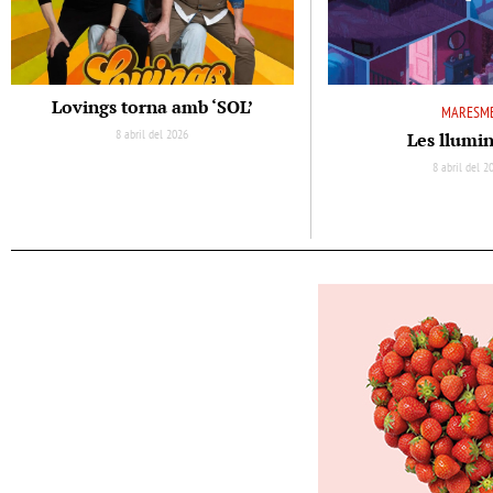
Lovings torna amb ‘SOL’
MARESM
8 abril del 2026
Les llumi
8 abril del 2