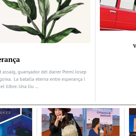
V
erança
t assaig, guanyador del darrer Premi Josep
ngoixa. La batalla eterna entre esperança i
el llibre. Una llu …