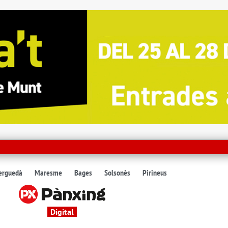
erguedà
Maresme
Bages
Solsonès
Pirineus
Digital