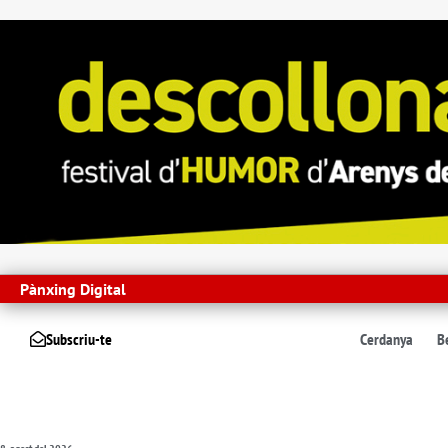
Pànxing Digital
Subscriu-te
Cerdanya
B