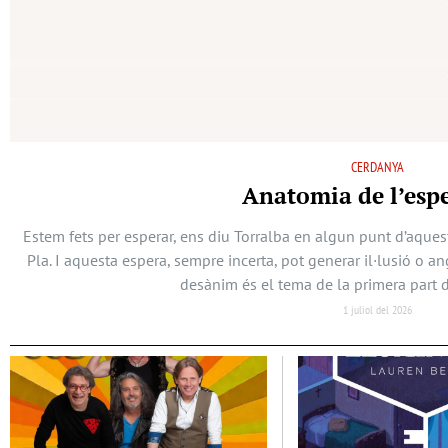
CERDANYA
Anatomia de l’esp
Estem fets per esperar, ens diu Torralba en algun punt d’aques
Pla. I aquesta espera, sempre incerta, pot generar il·lusió o a
desànim és el tema de la primera part d
1 juliol del 2026