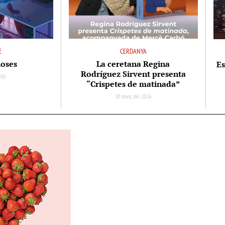
E
CERDANYA
noses
La ceretana Regina
Es
Rodríguez Sirvent presenta
026
“Crispetes de matinada”
30 març del 2026