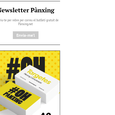
Newsletter Pànxing
iu-te per rebre per correu el butlletí gratuït de
Pànxing.net​
Envia-me'l