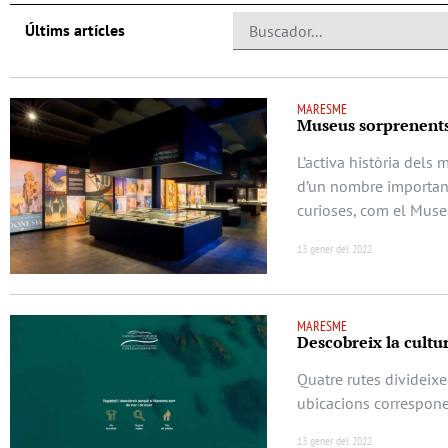
Últims artícles
MARESME
Museus sorprenent
L’activa història dels
d’un nombre important
curioses, com el Muse
13 gener del 2022
MARESME
Descobreix la cultu
Quatre rutes divideix
ubicacions corresponen
13 gener del 2022