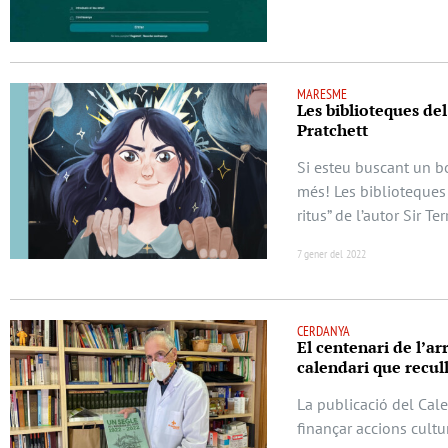
MARESME
Les biblioteques de
Pratchett
Si esteu buscant un bo
més! Les biblioteques
ritus” de l’autor Sir Ter
7 gener del 2022
CERDANYA
El centenari de l’ar
calendari que recul
La publicació del Cal
finançar accions cultu