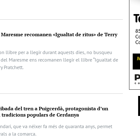
l Maresme recomanen «Igualtat de ritus» de Terry
n llibre per a llegir durant aquests dies, no busqueu
 del Maresme ens recomanen llegir el llibre “Igualtat de
ry Pratchett.
ribada del tren a Puigcerdà, protagonista d’un
l tradicions populars de Cerdanya
endari, que va néixer fa més de quaranta anys, permet
rals a la comarca.