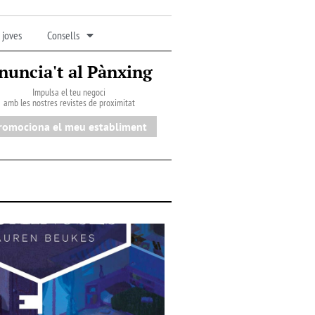
 joves
Consells
nuncia't al Pànxing
Impulsa el teu negoci
amb les nostres revistes de proximitat
romociona el meu establiment