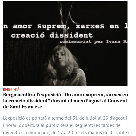
BERGUEDÀ
Berga acollirà l’exposició “Un amor suprem, xarxes en
la creació dissident” durant el mes d’agost al Convent
de Sant Francesc
L’exposició es portarà a terme del 31 de juliol al 29 d’agost i
l’horari d’obertura al públic serà el següent: les tardes de
divendres a diumenge, de 17 a 20 h i els matins de dissabte i