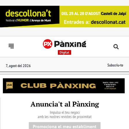
Digital
Subscriu-te
7, agost del 2026
Anuncia't al Pànxing
Impulsa el teu negoci
amb les nostres revistes de proximitat
Promociona el meu establiment