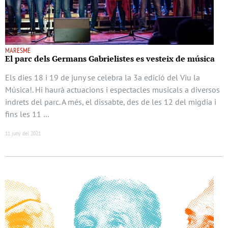
MARESME
El parc dels Germans Gabrielistes es vesteix de música
Els dies 18 i 19 de juny se celebra la 3a edició del Viu la
Música!. Hi haurà actuacions i espectacles musicals a diversos
indrets del parc. A més, el dissabte, des de les 12 del migdia i
fins les 11 …
11 juny del 2021