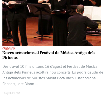
CERDANYA
Noves actuacions al Festival de Música Antiga dels
Pirineus
Des d’avui 10 fins dilluns 16 d’agost el Festival de Música
Antiga dels Pirineus acollirà nou concerts. Es podrà gaudir de
les actuacions de Solistes Salvat Beca Bach i Bachcelona
Consort, Lore Binon …
10 agost del 2021