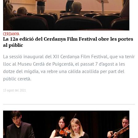
CERDANYA
La 12a edició del Cerdanya Film Festival obre les portes
al públic
La sessió inaugural del XII Cerdanya Film Festival, que va tenir
lloc al Museu Cerdà de Puigcerdà, el passat 7 d’agost a les
dotze del migdia, va rebre una càlida acollida per part del
públic ceretà.
13 agost del 2021