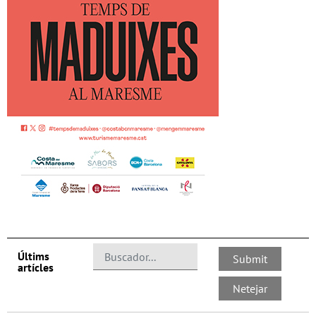
Últims
artícles