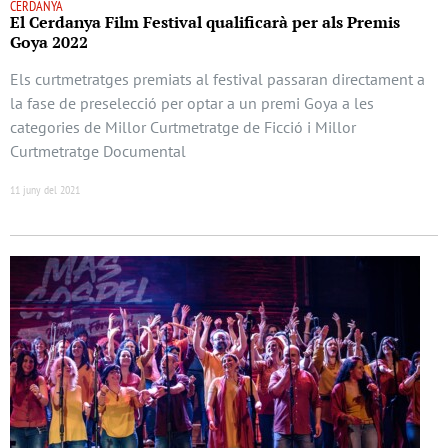
CERDANYA
El Cerdanya Film Festival qualificarà per als Premis
Goya 2022
Els curtmetratges premiats al festival passaran directament a
la fase de preselecció per optar a un premi Goya a les
categories de Millor Curtmetratge de Ficció i Millor
Curtmetratge Documental
11 juny del 2021