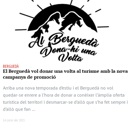
BERGUEDÀ
El Berguedà vol donar una volta al turisme amb la nova
campanya de promoció
Arriba una nova temporada d’estiu i el Berguedà no vol
quedar-se enrere a l’hora de donar a conèixer l’àmplia oferta
turística del territori i desmarcar-se d’allò que s’ha fet sempre i
d’allò que fan …
14 juliol del 2021