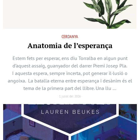
CERDANYA
Anatomia de l’esperança
Estem fets per esperar, ens diu Torralba en algun punt
d’aquest assaig, guanyador del darrer Premi Josep Pla.
I aquesta espera, sempre incerta, pot generar il·lusió o
angoixa. La batalla eterna entre esperança i desànim és el
tema de la primera part del llibre. Una llu …
1 juliol del 2026