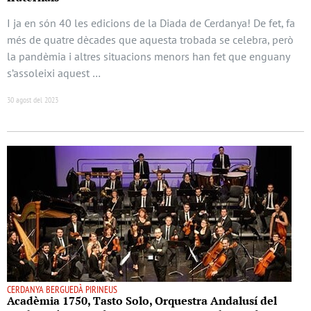
I ja en són 40 les edicions de la Diada de Cerdanya! De fet, fa
més de quatre dècades que aquesta trobada se celebra, però
la pandèmia i altres situacions menors han fet que enguany
s’assoleixi aquest …
30 agost del 2023
CERDANYA BERGUEDÀ PIRINEUS
Acadèmia 1750, Tasto Solo, Orquestra Andalusí del