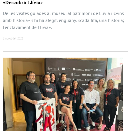
«Descobrir Llívia»
De les visites guiades al museu, al patrimoni de Llívia i «vins
amb història» s’hi ha afegit, enguany, «cada fita, una història;
l’enclavament de Llívia».
2 agost del 2023