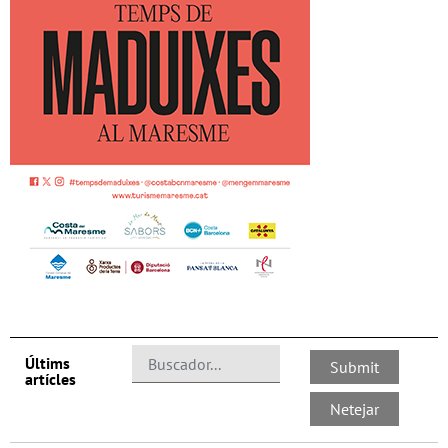
Últims
artícles