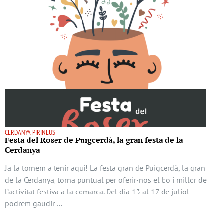
CERDANYA PIRINEUS
Festa del Roser de Puigcerdà, la gran festa de la
Cerdanya
Ja la tornem a tenir aquí! La festa gran de Puigcerdà, la gran
de la Cerdanya, torna puntual per oferir-nos el bo i millor de
l’activitat festiva a la comarca. Del dia 13 al 17 de juliol
podrem gaudir …