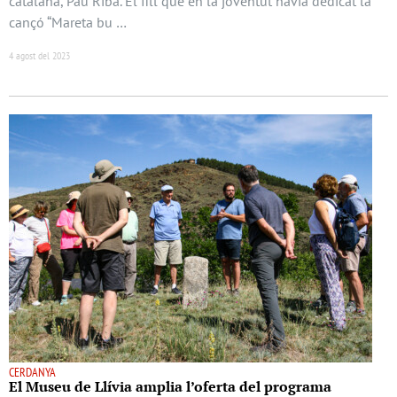
catalana, Pau Riba. El fill que en la joventut havia dedicat la
cançó “Mareta bu …
4 agost del 2023
CERDANYA
El Museu de Llívia amplia l’oferta del programa