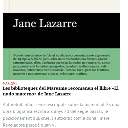
MARESME
Les biblioteques del Maresme recomanen el llibre «El
nudo materno» de Jane Lazarre
Autoretrat íntim, sense escrúpols sobre la maternitat. És una
obra biogràfica escrita als anys 70 del segle passat. Té
posicionament dur, cruel i autocrític com a dona i mare.
Reveladora perquè quan v …