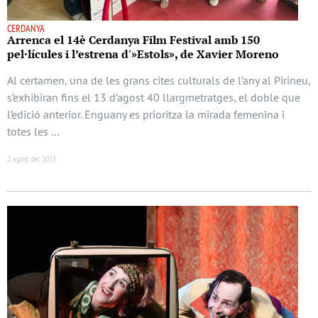
CERDANYA
Arrenca el 14è Cerdanya Film Festival amb 150
pel·lícules i l’estrena d'»Estols», de Xavier Moreno
Al certamen, una de les grans cites culturals de l’any al Pirineu,
s’exhibiran fins el 13 d’agost 40 llargmetratges, el doble que
l’edició anterior. Enguany es prioritza la mirada femenina i
totes les …
2 agost del 2023