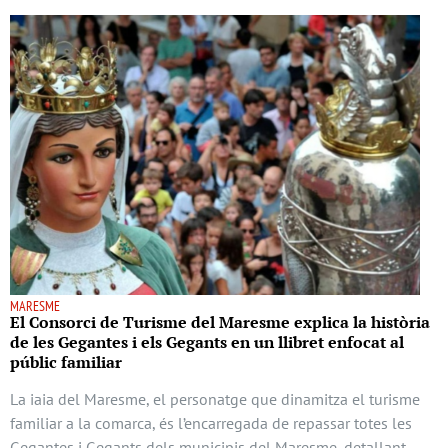
MARESME
El Consorci de Turisme del Maresme explica la història
de les Gegantes i els Gegants en un llibret enfocat al
públic familiar
La iaia del Maresme, el personatge que dinamitza el turisme
familiar a la comarca, és l’encarregada de repassar totes les
Gegantes i Gegants dels municipis del Maresme, detallant