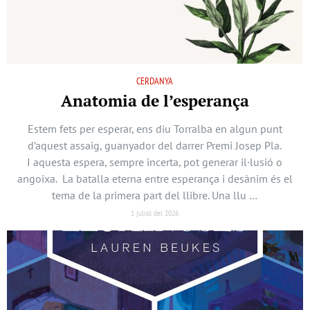
CERDANYA
Anatomia de l’esperança
Estem fets per esperar, ens diu Torralba en algun punt
d’aquest assaig, guanyador del darrer Premi Josep Pla.
I aquesta espera, sempre incerta, pot generar il·lusió o
angoixa. La batalla eterna entre esperança i desànim és el
tema de la primera part del llibre. Una llu …
1 juliol del 2026