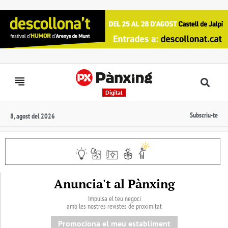
Digital
Subscriu-te
8, agost del 2026
Anuncia't al Pànxing
Impulsa el teu negoci
amb les nostres revistes de proximitat
Promociona el meu establiment