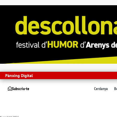
Pànxing Digital
Subscriu-te
Cerdanya
B