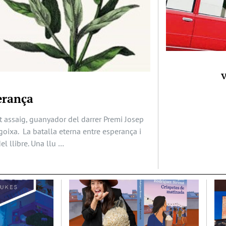
V
erança
t assaig, guanyador del darrer Premi Josep
ngoixa. La batalla eterna entre esperança i
el llibre. Una llu …