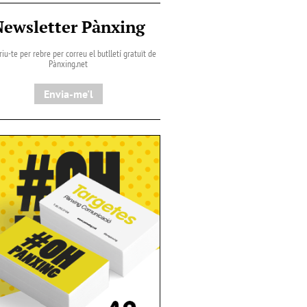
Newsletter Pànxing
iu-te per rebre per correu el butlletí gratuït de
Pànxing.net​
Envia-me'l