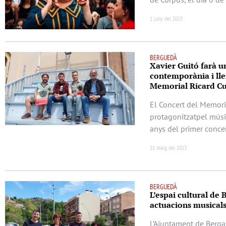
1 juny del 2023
BERGUEDÀ
Xavier Guitó farà u
contemporània i ll
Memorial Ricard C
El Concert del Memoria
protagonitzatpel músi
anys del primer conce
31 maig del 2023
BERGUEDÀ
L’espai cultural d
actuacions musicals 
L’Ajuntament de Berga