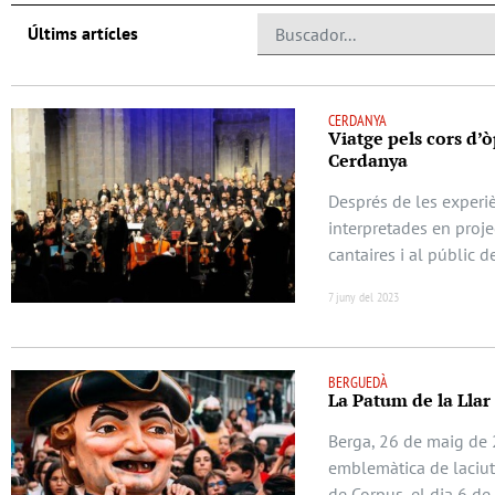
Últims artícles
CERDANYA
Viatge pels cors d’
Cerdanya
Després de les experiè
interpretades en projec
cantaires i al públic 
7 juny del 2023
BERGUEDÀ
La Patum de la Llar
Berga, 26 de maig de 2
emblemàtica de laciuta
de Corpus, el dia 6 de 