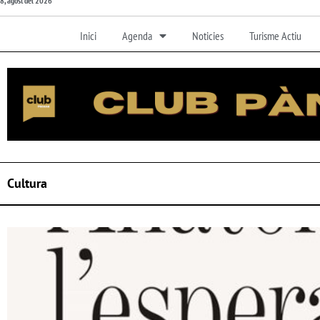
8, agost del 2026
Inici
Agenda
Noticies
Turisme Actiu
Cultura