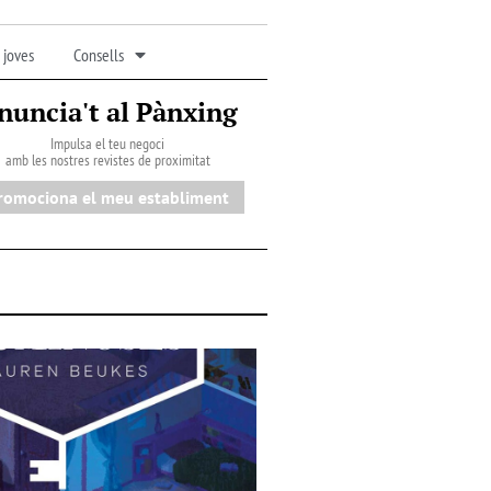
 joves
Consells
nuncia't al Pànxing
Impulsa el teu negoci
amb les nostres revistes de proximitat
romociona el meu establiment