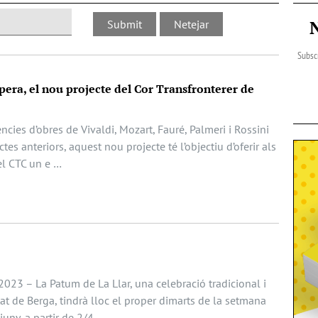
Subscr
òpera, el nou projecte del Cor Transfronterer de
ncies d’obres de Vivaldi, Mozart, Fauré, Palmeri i Rossini
tes anteriors, aquest nou projecte té l’objectiu d’oferir als
del CTC un e …
023 – La Patum de La Llar, una celebració tradicional i
t de Berga, tindrà lloc el proper dimarts de la setmana
juny, a partir de 2/4 …