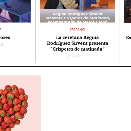
E
CERDANYA
noses
La ceretana Regina
Es
Rodríguez Sirvent presenta
026
“Crispetes de matinada”
30 març del 2026