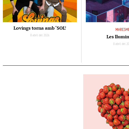
Lovings torna amb ‘SOL’
MARESM
8 abril del 2026
Les llumi
8 abril del 2