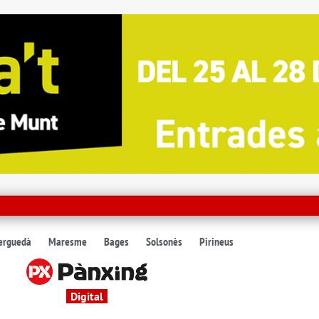
erguedà
Maresme
Bages
Solsonès
Pirineus
Digital