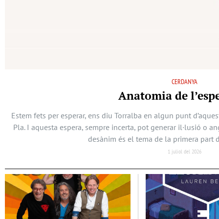
CERDANYA
Anatomia de l’esp
Estem fets per esperar, ens diu Torralba en algun punt d’aques
Pla. I aquesta espera, sempre incerta, pot generar il·lusió o a
desànim és el tema de la primera part d
1 juliol del 2026