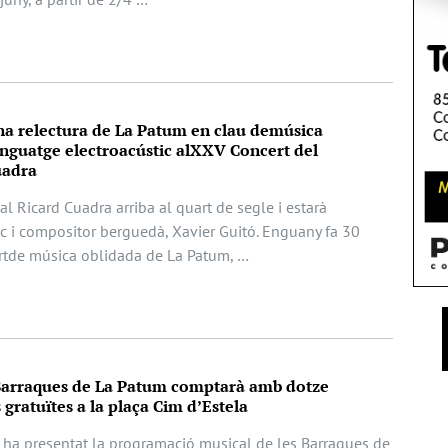
na relectura de La Patum en clau demúsica
enguatge electroacústic alXXV Concert del
uadra
l Ricard Cuadra arriba al quart de segle i estarà
c i compositor berguedà, Xavier Guitó. Enguany fa 30
rtde música oblidada de La Patum, …
e Barraques de La Patum comptarà amb dotze
gratuïtes a la plaça Cim d’Estela
 ha presentat la programació musical de les Barraques de