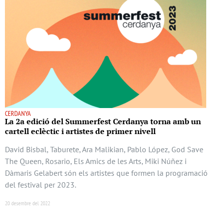
CERDANYA
La 2a edició del Summerfest Cerdanya torna amb un
cartell eclèctic i artistes de primer nivell
David Bisbal, Taburete, Ara Malikian, Pablo López, God Save
The Queen, Rosario, Els Amics de les Arts, Miki Núñez i
Dàmaris Gelabert són els artistes que formen la programació
del festival per 2023.
20 desembre del 2022