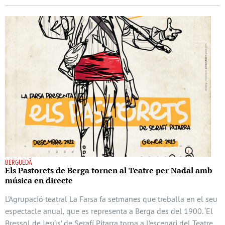
BERGUEDÀ
Els Pastorets de Berga tornen al Teatre per Nadal amb
música en directe
L’Agrupació teatral La Farsa fa setmanes que treballa en el seu
espectacle anual, que es representa a Berga des del 1900. ‘El
Bressol de Jesús’ de Serafí Pitarra torna a l’escenari del Teatre