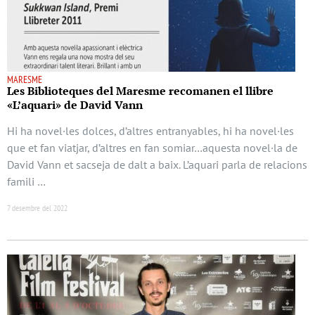
MARESME
Les Biblioteques del Maresme recomanen el llibre
«L’aquari» de David Vann
Hi ha novel·les dolces, d’altres entranyables, hi ha novel·les
que et fan viatjar, d’altres en fan somiar…aquesta novel·la de
David Vann et sacseja de dalt a baix. L’aquari parla de relacions
famili …
7 desembre del 2022