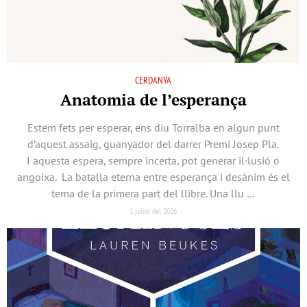
CERDANYA
Anatomia de l’esperança
Estem fets per esperar, ens diu Torralba en algun punt
d’aquest assaig, guanyador del darrer Premi Josep Pla.
I aquesta espera, sempre incerta, pot generar il·lusió o
angoixa. La batalla eterna entre esperança i desànim és el
tema de la primera part del llibre. Una llu …
1 juliol del 2026