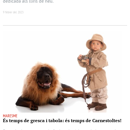
dedicada als lliris de neu.
9 febrer del 2023
MARESME
És temps de gresca i tabola: és temps de Carnestoltes!