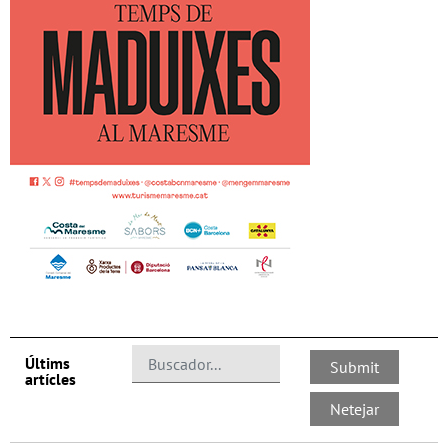
Últims
artícles