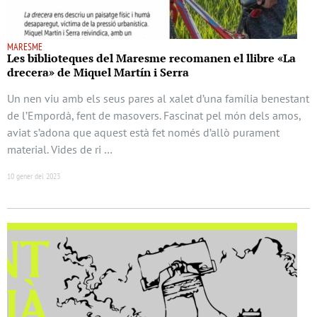
MARESME
Les biblioteques del Maresme recomanen el llibre «La
drecera» de Miquel Martín i Serra
Un nen viu amb els seus pares al xalet d’una família benestant
de l’Empordà, fent de masovers. Fascinat pel món dels amos,
aviat s’adona que aquest està fet només d’allò purament
material. Vides de ri …
10 gener del 2023