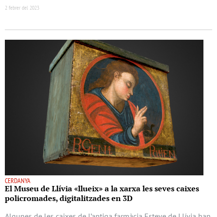
2 febrer del 2023
CERDANYA
El Museu de Llívia «llueix» a la xarxa les seves caixes
policromades, digitalitzades en 3D
Algunes de les caixes de l’antiga farmàcia Esteve de Llívia han