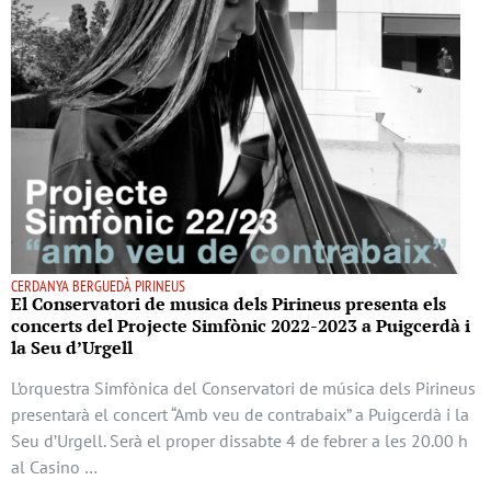
CERDANYA BERGUEDÀ PIRINEUS
El Conservatori de musica dels Pirineus presenta els
concerts del Projecte Simfònic 2022-2023 a Puigcerdà i
la Seu d’Urgell
L’orquestra Simfònica del Conservatori de música dels Pirineus
presentarà el concert “Amb veu de contrabaix” a Puigcerdà i la
Seu d’Urgell. Serà el proper dissabte 4 de febrer a les 20.00 h
al Casino …