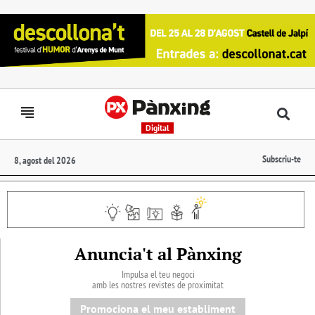
Digital
Subscriu-te
8, agost del 2026
Anuncia't al Pànxing
Impulsa el teu negoci
amb les nostres revistes de proximitat
Promociona el meu establiment